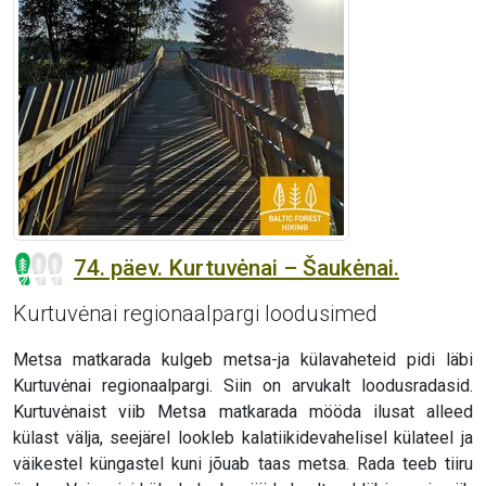
74. päev. Kurtuvėnai – Šaukėnai.
Kurtuvėnai regionaalpargi loodusimed
Metsa matkarada kulgeb metsa-ja külavaheteid pidi läbi
Kurtuvėnai regionaalpargi. Siin on arvukalt loodusradasid.
Kurtuvėnaist viib Metsa matkarada mööda ilusat alleed
külast välja, seejärel lookleb kalatiikidevahelisel külateel ja
väikestel küngastel kuni jõuab taas metsa. Rada teeb tiiru