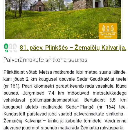
81. päev. Plinkšės – Žemaičių Kalvarija.
Palverännakute sihtkoha suunas
Plinkšiaist võtab Metsa matkarada läbi metsa suuna läände,
kuni jõuab 2 km kaugusel asuvale Seda–Gaudikaičiai teele
(nr 161). Paari kilomeetri pärast keerab rada vasakule, lõuna
suunas. Järgmised 7,4 km mööduvad metsatukkadega
vahelduval põllumajandusmaastikul. Bertuliaist 3,8 km
kaugusel ületab matkarada Seda–Plungė (nr 164) tee.
Küngastelt paistavad juba vaated palverännakute sihtkoha -
Žemaičių Kalvarija – kiriku ja kabelite tornidele. Veidi enne
alevisse jõudmist siseneb matkarada Žemaitija rahvusparki.