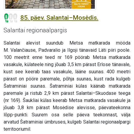
85. päev. Salantai–Mosėdis.
Salantai regionaalpargis
Salantai alevist suundub Metsa matkarada mööda
M. Valančiause, Padvaralio ja Ilgoji tänavaid Läti piiri poole.
100 meetrit enne teed nr 169 pöörab Metsa matkarada
vasakule, külateele ning jõuab 3,5 km pärast Erlose tänavale,
kust see keerab taas vasakule, lääne suunas. 400 meetri
pärast on pööre paremale, põhja suunas, kust rada kulgeb
Šatraminiai suunas. Šatraminiai külas käänab matkarada
paremale ja ristub 2,9 km pärast Salantai–Skuodase teega
(nr 169). Šaukliai külas keerab Metsa matkarada vasakule ja
jõuab 3,8 km pärast Mosėdise alevisse, päevateekonna
lõpp-punkti. Suurem osa selle päeva teekonnast, välja
arvatud Šatraminiai ümbruses, kulgeb Salantai regionaalpargi
territooriumil.