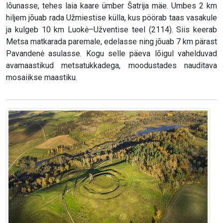
lõunasse, tehes laia kaare ümber Šatrija mäe. Umbes 2 km
hiljem jõuab rada Užmiestise külla, kus pöörab taas vasakule
ja kulgeb 10 km Luokė–Užventise teel (2114). Siis keerab
Metsa matkarada paremale, edelasse ning jõuab 7 km pärast
Pavandenė asulasse. Kogu selle päeva lõigul vahelduvad
avamaastikud metsatukkadega, moodustades nauditava
mosaiikse maastiku.