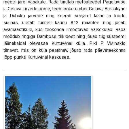
meetri järel vasakule. Rada tiirutab metsateedel Pageluvise
ja Geluva järvede poole, teeb looke ümber Geluva, Barsukyno
ja Dubuko järvede ning keerab seejärel lääne ja loode
suunas, ületab tunneli kaudu A12 maantee ning jõuab
avamaastikule, kus teekonda ilmestavad väikekülad. Rada
möödub ringiga Dambose tiikidest ning jõuab tiigisüsteemi
läänekaldal olevasse Kurtuvėnai külla. Piki P. Višinskio
tänavat, mis on küla peatänav, jõuab rada päevateekonna
lõpp-punkti Kurtuvėnai keskuses.