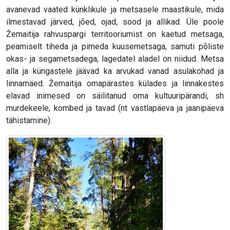
avanevad vaated künklikule ja metsasele maastikule, mida
ilmestavad järved, jõed, ojad, sood ja allikad. Üle poole
Žemaitija rahvuspargi territooriumist on kaetud metsaga,
peamiselt tiheda ja pimeda kuusemetsaga, samuti põliste
okas- ja segametsadega, lagedatel aladel on niidud. Metsa
alla ja küngastele jäävad ka arvukad vanad asulakohad ja
linnamäed. Žemaitija omapärastes külades ja linnakestes
elavad inimesed on säilitanud oma kultuuripärandi, sh
murdekeele, kombed ja tavad (nt vastlapäeva ja jaanipäeva
tähistamine).