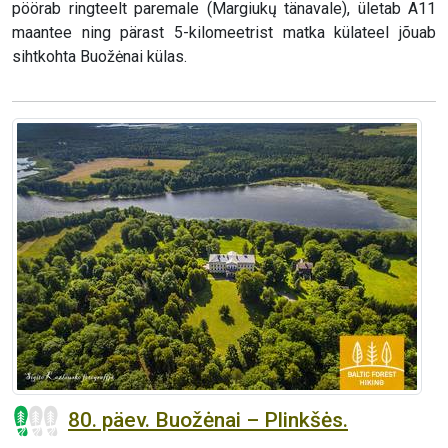
pöörab ringteelt paremale (Margiukų tänavale), ületab A11
maantee ning pärast 5-kilomeetrist matka külateel jõuab
sihtkohta Buožėnai külas.
80. päev. Buožėnai – Plinkšės.