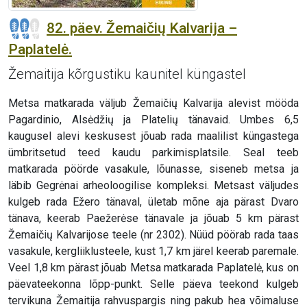
82. päev. Žemaičių Kalvarija –
Paplatelė.
Žemaitija kõrgustiku kaunitel küngastel
Metsa matkarada väljub Žemaičių Kalvarija alevist mööda
Pagardinio, Alsėdžių ja Platelių tänavaid. Umbes 6,5
kaugusel alevi keskusest jõuab rada maalilist küngastega
ümbritsetud teed kaudu parkimisplatsile. Seal teeb
matkarada pöörde vasakule, lõunasse, siseneb metsa ja
läbib Gegrėnai arheoloogilise kompleksi. Metsast väljudes
kulgeb rada Ežero tänaval, ületab mõne aja pärast Dvaro
tänava, keerab Paežerėse tänavale ja jõuab 5 km pärast
Žemaičių Kalvarijose teele (nr 2302). Nüüd pöörab rada taas
vasakule, kergliiklusteele, kust 1,7 km järel keerab paremale.
Veel 1,8 km pärast jõuab Metsa matkarada Paplatelė, kus on
päevateekonna lõpp-punkt. Selle päeva teekond kulgeb
tervikuna Žemaitija rahvuspargis ning pakub hea võimaluse