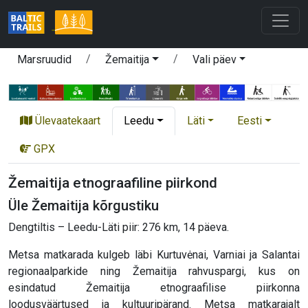
Marsruudid
Žemaitija
Vali päev
Ülevaatekaart
Leedu
Läti
Eesti
GPX
Žemaitija etnograafiline piirkond
Üle Žemaitija kõrgustiku
Dengtiltis – Leedu-Läti piir: 276 km, 14 päeva.
Metsa matkarada kulgeb läbi Kurtuvėnai, Varniai ja Salantai
regionaalparkide ning Žemaitija rahvuspargi, kus on
esindatud Žemaitija etnograafilise piirkonna
loodusväärtused ja kultuuripärand. Metsa matkarajalt