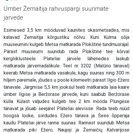
Ümber Žemaitija rahvuspargi suurimate
järvede
Esimesed 3,5 km mööduvad kaunites okasmetsades, mis
katavad Žemaitija kõrgustiku nõlvu. Kuni Külma sõja
muuseumini kulgeb Metsa matkarada Plokštinė tundmusrajal.
Pärast muuseumi suundub rada Plokštinė tee kõrval
kergliiklusteele. Plateliai järvele lähenedes laskub
matkarada järvemadalikule. Teel nr 3202 (Malūno tänaval)
keerab Metsa matkarada vasakule, kagu suunas ning 300 m
hiljem paremale, jõudes u poole kilomeetri pärast Ilgio Ežero
tänavale. Järgmise 5,5 km jooksul teeb matkarada laia kaare
ümber Ilgise ja Beržorase järvede, kuni saabub Beržorase
külla. Külast väljudes kulgeb tee 2 km mööda Plungėse
tänavat ja jõuab seejärel Plateliai alevisse. Rada teeb nüüd
hoogsa looke, siirdudes Ežero tänava ja Šeirė õpperaja
kaudu Plateliai järve ranna suunas. Rannast suundub Metsa
matkarada piki Ežero, Naujoji ja Žemaičių Kalvarijose