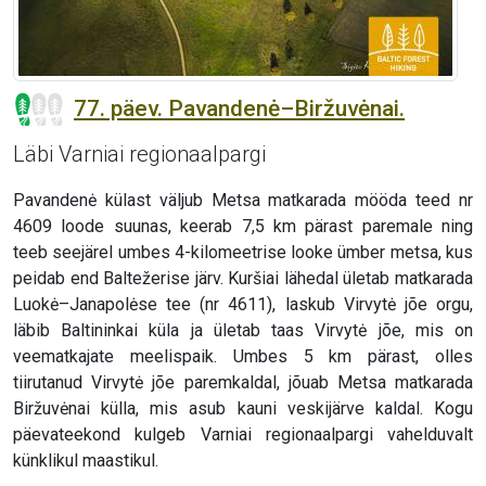
77. päev. Pavandenė–Biržuvėnai.
Läbi Varniai regionaalpargi
Pavandenė külast väljub Metsa matkarada mööda teed nr
4609 loode suunas, keerab 7,5 km pärast paremale ning
teeb seejärel umbes 4-kilomeetrise looke ümber metsa, kus
peidab end Baltežerise järv. Kuršiai lähedal ületab matkarada
Luokė–Janapolėse tee (nr 4611), laskub Virvytė jõe orgu,
läbib Baltininkai küla ja ületab taas Virvytė jõe, mis on
veematkajate meelispaik. Umbes 5 km pärast, olles
tiirutanud Virvytė jõe paremkaldal, jõuab Metsa matkarada
Biržuvėnai külla, mis asub kauni veskijärve kaldal. Kogu
päevateekond kulgeb Varniai regionaalpargi vahelduvalt
künklikul maastikul.