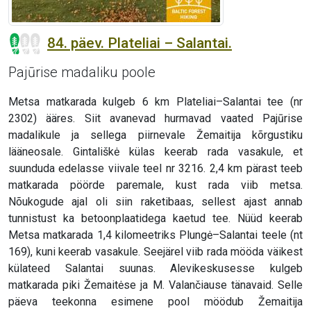
84. päev. Plateliai – Salantai.
Pajūrise madaliku poole
Metsa matkarada kulgeb 6 km Plateliai–Salantai tee (nr
2302) ääres. Siit avanevad hurmavad vaated Pajūrise
madalikule ja sellega piirnevale Žemaitija kõrgustiku
lääneosale. Gintališkė külas keerab rada vasakule, et
suunduda edelasse viivale teel nr 3216. 2,4 km pärast teeb
matkarada pöörde paremale, kust rada viib metsa.
Nõukogude ajal oli siin raketibaas, sellest ajast annab
tunnistust ka betoonplaatidega kaetud tee. Nüüd keerab
Metsa matkarada 1,4 kilomeetriks Plungė–Salantai teele (nt
169), kuni keerab vasakule. Seejärel viib rada mööda väikest
külateed Salantai suunas. Alevikeskusesse kulgeb
matkarada piki Žemaitėse ja M. Valančiause tänavaid. Selle
päeva teekonna esimene pool möödub Žemaitija