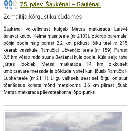
75. päev. Šaukėnai – Gaulėnai.
Žemaitija kõrgustiku südames
Šaukėnai väikelinnast kulgeb Metsa matkarada Laisvė
tänavat kaudu Kelmė maanteele (nr 2103), pöörab paremale,
põhja poole ning pärast 2,2 km pikkust lõiku teel nr 215
keerab vasakule, Ramučiai–Užvenčio teele (nr 159). Pärast
3,5 km võtab rada suuna Beržėnai küla poole. Küla selja taha
jättes lookleb Metsa matkarada 14 km pikkuselt
ümbitsevate metsade ja põldude vahel kuni jõuab Ramučiai-
Luokė teele (nr 2111). Liigu vaikselt, sest sel lõigul on suur
tõenäosus kohata mõnd metslooma. 3,6 km pärast jõuab
Metsa matkarada päevateekonna lõpp-punkti.