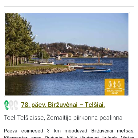
78. päev. Biržuvėnai – Telšiai.
Teel Telšiaisse, Žemaitija piirkonna pealinna
Päeva esimesed 3 km mööduvad Biržuvėnai metsas.