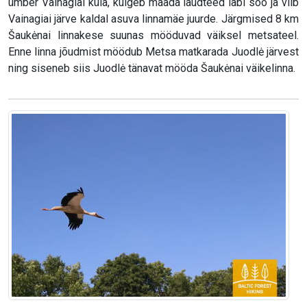
ümber Vainagiai küla, kulgeb määda laudteed läbi soo ja viib
Vainagiai järve kaldal asuva linnamäe juurde. Järgmised 8 km
Šaukėnai linnakese suunas mööduvad väiksel metsateel.
Enne linna jõudmist möödub Metsa matkarada Juodlė järvest
ning siseneb siis Juodlė tänavat mööda Šaukėnai väikelinna.