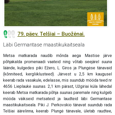
79. päev. Telšiai – Buožėnai.
Läbi Germantase maastikukaitseala
Metsa matkarada naudib mõnda aega Mastise järve
põhjakalda promenaadi vaateid ning võtab seejärel suuna
läände, kulgedes piki Ežero, L. Giros ja Plungėse tänavaid
(kõnniteed, kergliiklusteed). Järvest u 2,5 km kaugusel
keerab rada vasakule, edelasse, mis suundub mööda teed nr
4656 Lieplaukė suunas. 2,1 km pärast, Užgiriai küla lähedal
keerab Metsa matkarada põhja suunas paremale ning kulgeb
mööda väikseid metsateid ja laudteid läbi Germantase
maastikukaitseala. Piki J. Perkovskio tänavat suundub rada
Telšiai äärelinna, keerab Plungė tänavale, ületab raudtee,