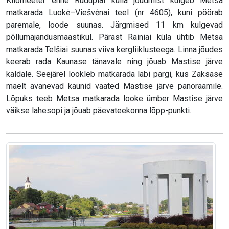
Kilomeeter enne Rudupiai külla jõudmist kulgeb Metsa
matkarada Luokė–Viešvėnai teel (nr 4605), kuni pöörab
paremale, loode suunas. Järgmised 11 km kulgevad
põllumajandusmaastikul. Pärast Rainiai küla ühtib Metsa
matkarada Telšiai suunas viiva kergliiklusteega. Linna jõudes
keerab rada Kaunase tänavale ning jõuab Mastise järve
kaldale. Seejärel lookleb matkarada läbi pargi, kus Zaksase
mäelt avanevad kaunid vaated Mastise järve panoraamile.
Lõpuks teeb Metsa matkarada looke ümber Mastise järve
väikse lahesopi ja jõuab päevateekonna lõpp-punkti.