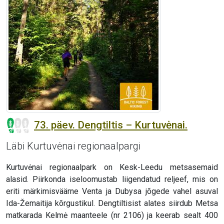
73. päev. Dengtiltis – Kurtuvėnai.
Läbi Kurtuvėnai regionaalpargi
Kurtuvėnai regionaalpark on Kesk-Leedu metsasemaid
alasid. Piirkonda iseloomustab liigendatud reljeef, mis on
eriti märkimisväärne Venta ja Dubysa jõgede vahel asuval
Ida-Žemaitija kõrgustikul. Dengtiltisist alates siirdub Metsa
matkarada Kelmė maanteele (nr 2106) ja keerab sealt 400