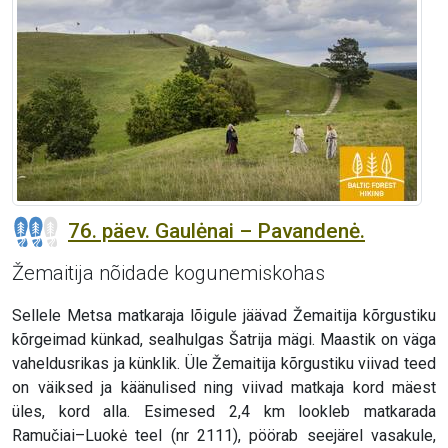
76. päev. Gaulėnai – Pavandenė.
Žemaitija nõidade kogunemiskohas
Sellele Metsa matkaraja lõigule jäävad Žemaitija kõrgustiku
kõrgeimad künkad, sealhulgas Šatrija mägi. Maastik on väga
vaheldusrikas ja künklik. Üle Žemaitija kõrgustiku viivad teed
on väiksed ja käänulised ning viivad matkaja kord mäest
üles, kord alla. Esimesed 2,4 km lookleb matkarada
Ramučiai–Luokė teel (nr 2111), pöörab seejärel vasakule,