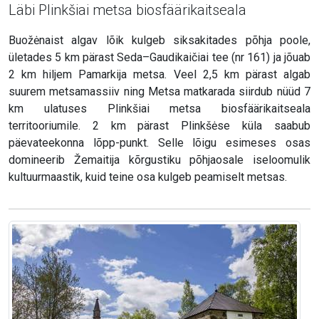
Läbi Plinkšiai metsa biosfäärikaitseala
Buožėnaist algav lõik kulgeb siksakitades põhja poole,
ületades 5 km pärast Seda–Gaudikaičiai tee (nr 161) ja jõuab
2 km hiljem Pamarkija metsa. Veel 2,5 km pärast algab
suurem metsamassiiv ning Metsa matkarada siirdub nüüd 7
km ulatuses Plinkšiai metsa biosfäärikaitseala
territooriumile. 2 km pärast Plinkšėse küla saabub
päevateekonna lõpp-punkt. Selle lõigu esimeses osas
domineerib Žemaitija kõrgustiku põhjaosale iseloomulik
kultuurmaastik, kuid teine osa kulgeb peamiselt metsas.