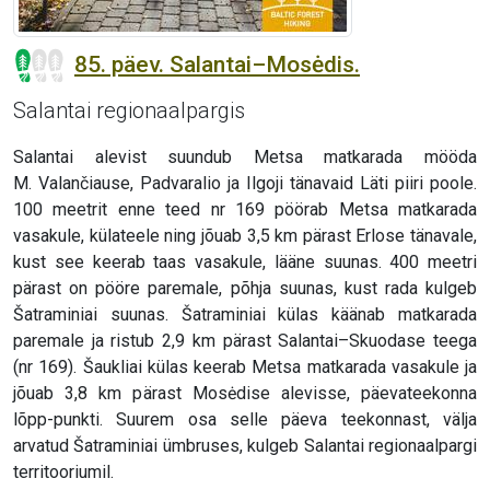
85. päev. Salantai–Mosėdis.
Salantai regionaalpargis
Salantai alevist suundub Metsa matkarada mööda
M. Valančiause, Padvaralio ja Ilgoji tänavaid Läti piiri poole.
100 meetrit enne teed nr 169 pöörab Metsa matkarada
vasakule, külateele ning jõuab 3,5 km pärast Erlose tänavale,
kust see keerab taas vasakule, lääne suunas. 400 meetri
pärast on pööre paremale, põhja suunas, kust rada kulgeb
Šatraminiai suunas. Šatraminiai külas käänab matkarada
paremale ja ristub 2,9 km pärast Salantai–Skuodase teega
(nr 169). Šaukliai külas keerab Metsa matkarada vasakule ja
jõuab 3,8 km pärast Mosėdise alevisse, päevateekonna
lõpp-punkti. Suurem osa selle päeva teekonnast, välja
arvatud Šatraminiai ümbruses, kulgeb Salantai regionaalpargi
territooriumil.