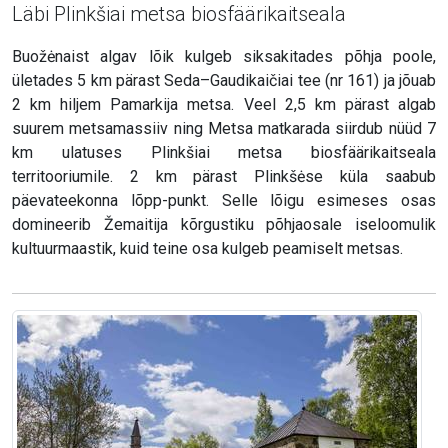
Läbi Plinkšiai metsa biosfäärikaitseala
Buožėnaist algav lõik kulgeb siksakitades põhja poole,
ületades 5 km pärast Seda–Gaudikaičiai tee (nr 161) ja jõuab
2 km hiljem Pamarkija metsa. Veel 2,5 km pärast algab
suurem metsamassiiv ning Metsa matkarada siirdub nüüd 7
km ulatuses Plinkšiai metsa biosfäärikaitseala
territooriumile. 2 km pärast Plinkšėse küla saabub
päevateekonna lõpp-punkt. Selle lõigu esimeses osas
domineerib Žemaitija kõrgustiku põhjaosale iseloomulik
kultuurmaastik, kuid teine osa kulgeb peamiselt metsas.