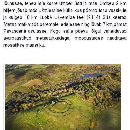
lõunasse, tehes laia kaare ümber Šatrija mäe. Umbes 2 km
hiljem jõuab rada Užmiestise külla, kus pöörab taas vasakule
ja kulgeb 10 km Luokė–Užventise teel (2114). Siis keerab
Metsa matkarada paremale, edelasse ning jõuab 7 km pärast
Pavandenė asulasse. Kogu selle päeva lõigul vahelduvad
avamaastikud metsatukkadega, moodustades nauditava
mosaiikse maastiku.