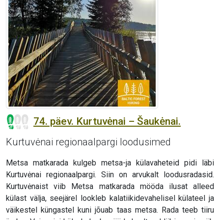
74. päev. Kurtuvėnai – Šaukėnai.
Kurtuvėnai regionaalpargi loodusimed
Metsa matkarada kulgeb metsa-ja külavaheteid pidi läbi
Kurtuvėnai regionaalpargi. Siin on arvukalt loodusradasid.
Kurtuvėnaist viib Metsa matkarada mööda ilusat alleed
külast välja, seejärel lookleb kalatiikidevahelisel külateel ja
väikestel küngastel kuni jõuab taas metsa. Rada teeb tiiru