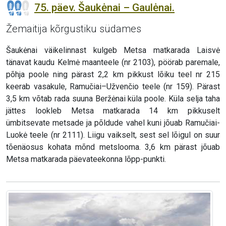
75. päev. Šaukėnai – Gaulėnai.
Žemaitija kõrgustiku südames
Šaukėnai väikelinnast kulgeb Metsa matkarada Laisvė
tänavat kaudu Kelmė maanteele (nr 2103), pöörab paremale,
põhja poole ning pärast 2,2 km pikkust lõiku teel nr 215
keerab vasakule, Ramučiai–Užvenčio teele (nr 159). Pärast
3,5 km võtab rada suuna Beržėnai küla poole. Küla selja taha
jättes lookleb Metsa matkarada 14 km pikkuselt
ümbitsevate metsade ja põldude vahel kuni jõuab Ramučiai-
Luokė teele (nr 2111). Liigu vaikselt, sest sel lõigul on suur
tõenäosus kohata mõnd metslooma. 3,6 km pärast jõuab
Metsa matkarada päevateekonna lõpp-punkti.