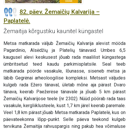
82. päev. Žemaičių Kalvarija –
Paplatelė.
Žemaitija kõrgustiku kaunitel küngastel
Metsa matkarada väljub Žemaičių Kalvarija alevist mööda
Pagardinio, Alsėdžių ja Platelių tänavaid. Umbes 6,5
kaugusel alevi keskusest jõuab rada maalilist küngastega
ümbritsetud teed kaudu parkimisplatsile. Seal teeb
matkarada pöörde vasakule, lõunasse, siseneb metsa ja
läbib Gegrėnai arheoloogilise kompleksi. Metsast väljudes
kulgeb rada Ežero tänaval, ületab mõne aja pärast Dvaro
tänava, keerab Paežerėse tänavale ja jõuab 5 km pärast
Žemaičių Kalvarijose teele (nr 2302). Nüüd pöörab rada taas
vasakule, kergliiklusteele, kust 1,7 km järel keerab paremale.
Veel 1,8 km pärast jõuab Metsa matkarada Paplatelė, kus on
päevateekonna lõpp-punkt. Selle päeva teekond kulgeb
tervikuna Žemaitija rahvuspargis ning pakub hea võimaluse