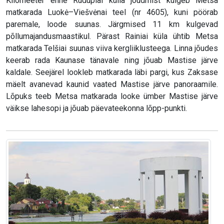
Kilomeeter enne Rudupiai külla jõudmist kulgeb Metsa
matkarada Luokė–Viešvėnai teel (nr 4605), kuni pöörab
paremale, loode suunas. Järgmised 11 km kulgevad
põllumajandusmaastikul. Pärast Rainiai küla ühtib Metsa
matkarada Telšiai suunas viiva kergliiklusteega. Linna jõudes
keerab rada Kaunase tänavale ning jõuab Mastise järve
kaldale. Seejärel lookleb matkarada läbi pargi, kus Zaksase
mäelt avanevad kaunid vaated Mastise järve panoraamile.
Lõpuks teeb Metsa matkarada looke ümber Mastise järve
väikse lahesopi ja jõuab päevateekonna lõpp-punkti.