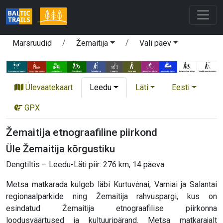
Marsruudid
Žemaitija
Vali päev
Ülevaatekaart
Leedu
Läti
Eesti
GPX
Žemaitija etnograafiline piirkond
Üle Žemaitija kõrgustiku
Dengtiltis – Leedu-Läti piir: 276 km, 14 päeva.
Metsa matkarada kulgeb läbi Kurtuvėnai, Varniai ja Salantai
regionaalparkide ning Žemaitija rahvuspargi, kus on
esindatud Žemaitija etnograafilise piirkonna
loodusväärtused ja kultuuripärand. Metsa matkarajalt