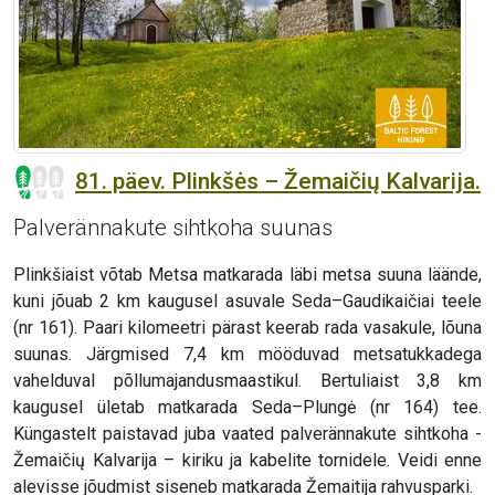
81. päev. Plinkšės – Žemaičių Kalvarija.
Palverännakute sihtkoha suunas
Plinkšiaist võtab Metsa matkarada läbi metsa suuna läände,
kuni jõuab 2 km kaugusel asuvale Seda–Gaudikaičiai teele
(nr 161). Paari kilomeetri pärast keerab rada vasakule, lõuna
suunas. Järgmised 7,4 km mööduvad metsatukkadega
vahelduval põllumajandusmaastikul. Bertuliaist 3,8 km
kaugusel ületab matkarada Seda–Plungė (nr 164) tee.
Küngastelt paistavad juba vaated palverännakute sihtkoha -
Žemaičių Kalvarija – kiriku ja kabelite tornidele. Veidi enne
alevisse jõudmist siseneb matkarada Žemaitija rahvusparki.