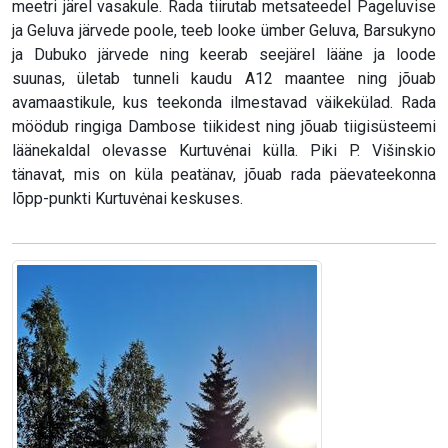
meetri järel vasakule. Rada tiirutab metsateedel Pageluvise
ja Geluva järvede poole, teeb looke ümber Geluva, Barsukyno
ja Dubuko järvede ning keerab seejärel lääne ja loode
suunas, ületab tunneli kaudu A12 maantee ning jõuab
avamaastikule, kus teekonda ilmestavad väikekülad. Rada
möödub ringiga Dambose tiikidest ning jõuab tiigisüsteemi
läänekaldal olevasse Kurtuvėnai külla. Piki P. Višinskio
tänavat, mis on küla peatänav, jõuab rada päevateekonna
lõpp-punkti Kurtuvėnai keskuses.