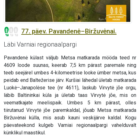
77. päev. Pavandenė–Biržuvėnai.
Läbi Varniai regionaalpargi
Pavandenė külast väljub Metsa matkarada mööda teed nr
4609 loode suunas, keerab 7,5 km pärast paremale ning
teeb seejärel umbes 4-kilomeetrise looke ümber metsa, kus
peidab end Baltežerise järv. Kuršiai lähedal ületab matkarada
Luokė–Janapolėse tee (nr 4611), laskub Virvytė jõe orgu,
läbib Baltininkai küla ja ületab taas Virvytė jõe, mis on
veematkajate meelispaik. Umbes 5 km pärast, olles
tiirutanud Virvytė jõe paremkaldal, jõuab Metsa matkarada
Biržuvėnai külla, mis asub kauni veskijärve kaldal. Kogu
päevateekond kulgeb Varniai regionaalpargi vahelduvalt
künklikul maastikul.