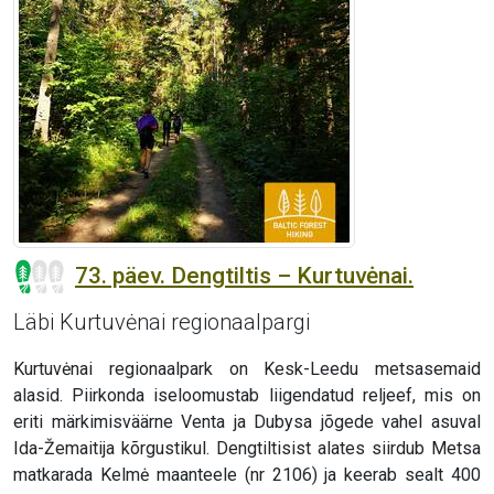
73. päev. Dengtiltis – Kurtuvėnai.
Läbi Kurtuvėnai regionaalpargi
Kurtuvėnai regionaalpark on Kesk-Leedu metsasemaid
alasid. Piirkonda iseloomustab liigendatud reljeef, mis on
eriti märkimisväärne Venta ja Dubysa jõgede vahel asuval
Ida-Žemaitija kõrgustikul. Dengtiltisist alates siirdub Metsa
matkarada Kelmė maanteele (nr 2106) ja keerab sealt 400