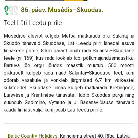
86. päev. Mosėdis–Skuodas.
Teel Läti-Leedu piirile
Mosėdise alevist kulgeb Metsa matkarada piki Salantų ja
Skuodo tänavaid Skuodase, Läti-Leedu piiri lähedal asuva
linnakese poole. 8 km pärast jõuab rada Salantai–Skuodase
teele (nr 169), kus rada lookleb läbi põllumajandusmaastiku.
Bartuva jõe orgu jõudes maastik muutub. 500 meetri
pikkuselt kulgeb rada nüüd Salantai–Skuodase teel, kuni
pöörab vasakule ja vonkleb järgmised 6,7 km väikestel
külateedel. Skuodase linnas kulgeb matkarada Kretingose,
Laisvėse ja Krantinėse tänavatel, läbib Skuodas pargi ning
suundub Gedimino, Vytauto ja J. Basanavičiause tänavaid
kaudu linnast välja, kuni jõuab Läti-leedu piirile.
Baltic Country Holidays
, Kalnciema street 40, Rīga, Latvia,