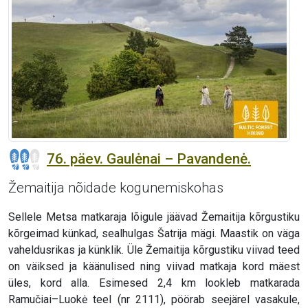
76. päev. Gaulėnai – Pavandenė.
Žemaitija nõidade kogunemiskohas
Sellele Metsa matkaraja lõigule jäävad Žemaitija kõrgustiku
kõrgeimad künkad, sealhulgas Šatrija mägi. Maastik on väga
vaheldusrikas ja künklik. Üle Žemaitija kõrgustiku viivad teed
on väiksed ja käänulised ning viivad matkaja kord mäest
üles, kord alla. Esimesed 2,4 km lookleb matkarada
Ramučiai–Luokė teel (nr 2111), pöörab seejärel vasakule,