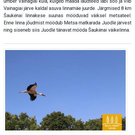
ümber Vainagiai küla, kulgeb määda laudteed läbi soo ja viib
Vainagiai järve kaldal asuva linnamäe juurde. Järgmised 8 km
Šaukėnai linnakese suunas mööduvad väiksel metsateel.
Enne linna jõudmist möödub Metsa matkarada Juodlė järvest
ning siseneb siis Juodlė tänavat mööda Šaukėnai väikelinna.