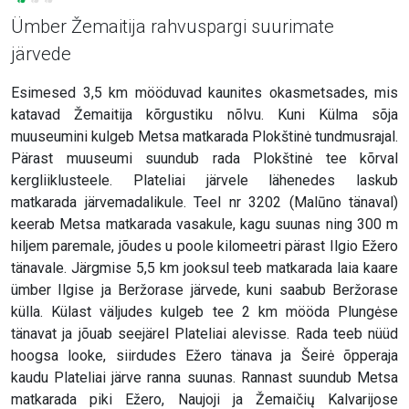
Ümber Žemaitija rahvuspargi suurimate
järvede
Esimesed 3,5 km mööduvad kaunites okasmetsades, mis
katavad Žemaitija kõrgustiku nõlvu. Kuni Külma sõja
muuseumini kulgeb Metsa matkarada Plokštinė tundmusrajal.
Pärast muuseumi suundub rada Plokštinė tee kõrval
kergliiklusteele. Plateliai järvele lähenedes laskub
matkarada järvemadalikule. Teel nr 3202 (Malūno tänaval)
keerab Metsa matkarada vasakule, kagu suunas ning 300 m
hiljem paremale, jõudes u poole kilomeetri pärast Ilgio Ežero
tänavale. Järgmise 5,5 km jooksul teeb matkarada laia kaare
ümber Ilgise ja Beržorase järvede, kuni saabub Beržorase
külla. Külast väljudes kulgeb tee 2 km mööda Plungėse
tänavat ja jõuab seejärel Plateliai alevisse. Rada teeb nüüd
hoogsa looke, siirdudes Ežero tänava ja Šeirė õpperaja
kaudu Plateliai järve ranna suunas. Rannast suundub Metsa
matkarada piki Ežero, Naujoji ja Žemaičių Kalvarijose