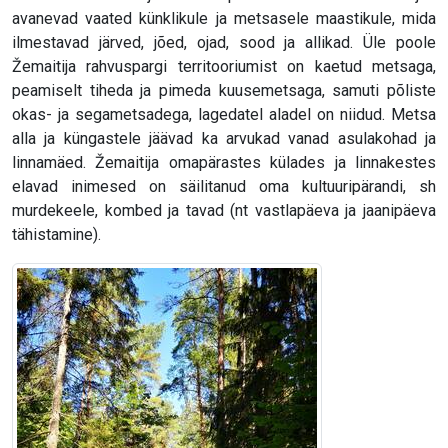
avanevad vaated künklikule ja metsasele maastikule, mida
ilmestavad järved, jõed, ojad, sood ja allikad. Üle poole
Žemaitija rahvuspargi territooriumist on kaetud metsaga,
peamiselt tiheda ja pimeda kuusemetsaga, samuti põliste
okas- ja segametsadega, lagedatel aladel on niidud. Metsa
alla ja küngastele jäävad ka arvukad vanad asulakohad ja
linnamäed. Žemaitija omapärastes külades ja linnakestes
elavad inimesed on säilitanud oma kultuuripärandi, sh
murdekeele, kombed ja tavad (nt vastlapäeva ja jaanipäeva
tähistamine).