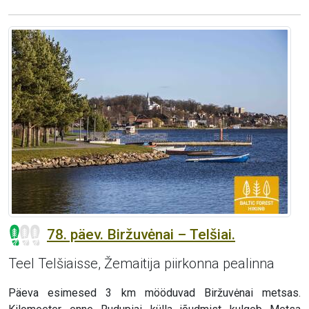
78. päev. Biržuvėnai – Telšiai.
Teel Telšiaisse, Žemaitija piirkonna pealinna
Päeva esimesed 3 km mööduvad Biržuvėnai metsas.