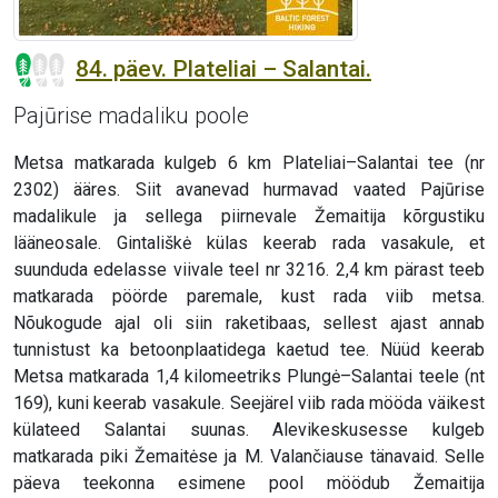
84. päev. Plateliai – Salantai.
Pajūrise madaliku poole
Metsa matkarada kulgeb 6 km Plateliai–Salantai tee (nr
2302) ääres. Siit avanevad hurmavad vaated Pajūrise
madalikule ja sellega piirnevale Žemaitija kõrgustiku
lääneosale. Gintališkė külas keerab rada vasakule, et
suunduda edelasse viivale teel nr 3216. 2,4 km pärast teeb
matkarada pöörde paremale, kust rada viib metsa.
Nõukogude ajal oli siin raketibaas, sellest ajast annab
tunnistust ka betoonplaatidega kaetud tee. Nüüd keerab
Metsa matkarada 1,4 kilomeetriks Plungė–Salantai teele (nt
169), kuni keerab vasakule. Seejärel viib rada mööda väikest
külateed Salantai suunas. Alevikeskusesse kulgeb
matkarada piki Žemaitėse ja M. Valančiause tänavaid. Selle
päeva teekonna esimene pool möödub Žemaitija