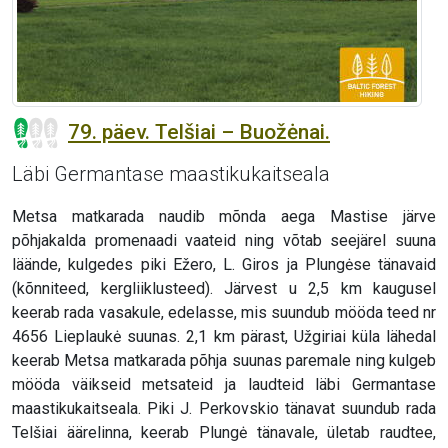
79. päev. Telšiai – Buožėnai.
Läbi Germantase maastikukaitseala
Metsa matkarada naudib mõnda aega Mastise järve
põhjakalda promenaadi vaateid ning võtab seejärel suuna
läände, kulgedes piki Ežero, L. Giros ja Plungėse tänavaid
(kõnniteed, kergliiklusteed). Järvest u 2,5 km kaugusel
keerab rada vasakule, edelasse, mis suundub mööda teed nr
4656 Lieplaukė suunas. 2,1 km pärast, Užgiriai küla lähedal
keerab Metsa matkarada põhja suunas paremale ning kulgeb
mööda väikseid metsateid ja laudteid läbi Germantase
maastikukaitseala. Piki J. Perkovskio tänavat suundub rada
Telšiai äärelinna, keerab Plungė tänavale, ületab raudtee,