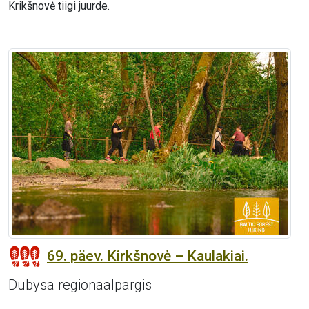
Krikšnovė tiigi juurde.
69. päev. Kirkšnovė – Kaulakiai.
Dubysa regionaalpargis