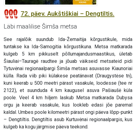
72. päev. Aukštiškiai – Dengtiltis.
Läbi maalilise Šimša metsa
See rajalõik suundub Ida-Žemaitija kõrgustikule, mida
tuntakse ka Ida-Samogitia kõrgustikuna. Metsa matkarada
kulgeb 5 km pikkuselt põllumajandusmaastikus, ületab
Šiauliai–Tauragė raudtee ja jõuab väikseid metsateid pidi
Tytuvėnai regionaalpargi Šimša metsas asuvasse Kiaunoriai
külla. Rada viib piki külakese peatänavat (Draugystėse tn),
kuni keerab u 500 meetri pärast vasakule, loodesse (tee nr
2122), et suunduda 4 km kaugusel asuva Pašiaušė küla
poole. Veel 4 km hiljem laskub Metsa matkarada Dubysa
orgu ja keerab vasakule, kus lookleb edasi jõe paremal
kaldal. Umbes poole kilomeetri pärast ongi päeva lõpp-punkt
– Dengtiltis. Dengtiltis asub Kurtuvėnai regionaalpargis, kus
kulgeb ka kogu järgmise päeva teekond.