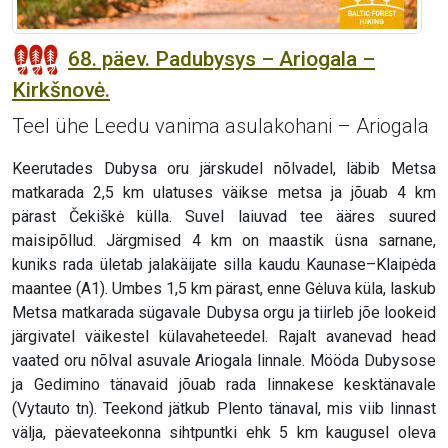
68. päev. Padubysys – Ariogala –
Kirkšnovė.
Teel ühe Leedu vanima asulakohani – Ariogala
Keerutades Dubysa oru järskudel nõlvadel, läbib Metsa
matkarada 2,5 km ulatuses väikse metsa ja jõuab 4 km
pärast Čekiškė külla. Suvel laiuvad tee ääres suured
maisipõllud. Järgmised 4 km on maastik üsna sarnane,
kuniks rada ületab jalakäijate silla kaudu Kaunase–Klaipėda
maantee (A1). Umbes 1,5 km pärast, enne Gėluva küla, laskub
Metsa matkarada sügavale Dubysa orgu ja tiirleb jõe lookeid
järgivatel väikestel külavaheteedel. Rajalt avanevad head
vaated oru nõlval asuvale Ariogala linnale. Mööda Dubysose
ja Gedimino tänavaid jõuab rada linnakese kesktänavale
(Vytauto tn). Teekond jätkub Plento tänaval, mis viib linnast
välja, päevateekonna sihtpuntki ehk 5 km kaugusel oleva