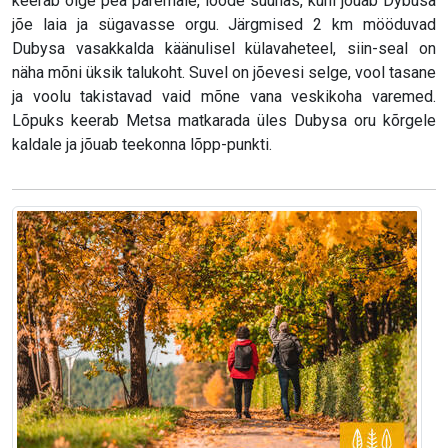
keerab õige pea paremale, loode suunas, kuni jõuab Dybusa
jõe laia ja sügavasse orgu. Järgmised 2 km mööduvad
Dubysa vasakkalda käänulisel külavaheteel, siin-seal on
näha mõni üksik talukoht. Suvel on jõevesi selge, vool tasane
ja voolu takistavad vaid mõne vana veskikoha varemed.
Lõpuks keerab Metsa matkarada üles Dubysa oru kõrgele
kaldale ja jõuab teekonna lõpp-punkti.