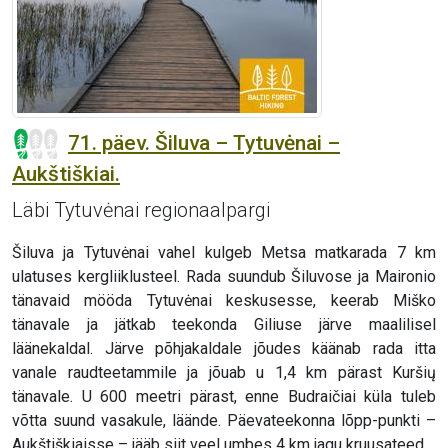
71. päev. Šiluva – Tytuvėnai –
Aukštiškiai.
Läbi Tytuvėnai regionaalpargi
Šiluva ja Tytuvėnai vahel kulgeb Metsa matkarada 7 km
ulatuses kergliiklusteel. Rada suundub Šiluvose ja Maironio
tänavaid mööda Tytuvėnai keskusesse, keerab Miško
tänavale ja jätkab teekonda Giliuse järve maalilisel
läänekaldal. Järve põhjakaldale jõudes käänab rada itta
vanale raudteetammile ja jõuab u 1,4 km pärast Kuršių
tänavale. U 600 meetri pärast, enne Budraičiai küla tuleb
võtta suund vasakule, läände. Päevateekonna lõpp-punkti –
Aukštiškiaisse – jääb siit veel umbes 4 km jagu kruusateed.