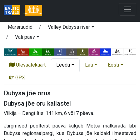
Marsruudid
Valley Dubysa river
Vali päev
Ülevaatekaart
Leedu
Läti
Eesti
GPX
Dubysa jõe orus
Dubysa jõe oru kallastel
Vilkija – Dengtiltis: 141 km, 6 või 7 päeva.
Järgmised poolteist päeva kulgeb Metsa matkarada läbi
Dubysa regionaalpargi, kus Dybusa jõe kaldaid ilmestavad