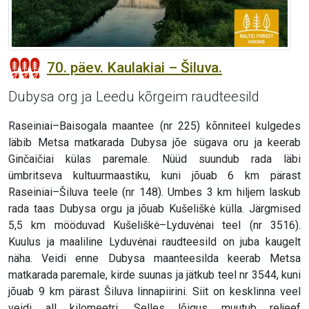
70. päev. Kaulakiai – Šiluva.
Dubysa org ja Leedu kõrgeim raudteesild
Raseiniai–Baisogala maantee (nr 225) kõnniteel kulgedes
läbib Metsa matkarada Dubysa jõe sügava oru ja keerab
Ginčaičiai külas paremale. Nüüd suundub rada läbi
ümbritseva kultuurmaastiku, kuni jõuab 6 km pärast
Raseiniai–Šiluva teele (nr 148). Umbes 3 km hiljem laskub
rada taas Dubysa orgu ja jõuab Kušeliškė külla. Järgmised
5,5 km mööduvad Kušeliškė–Lyduvėnai teel (nr 3516).
Kuulus ja maaliline Lyduvėnai raudteesild on juba kaugelt
näha. Veidi enne Dubysa maanteesilda keerab Metsa
matkarada paremale, kirde suunas ja jätkub teel nr 3544, kuni
jõuab 9 km pärast Šiluva linnapiirini. Siit on kesklinna veel
veidi all kilomeetri. Selles lõigus muutub reljeef