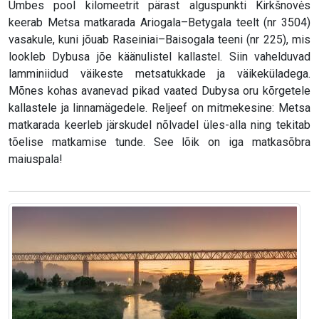
Umbes pool kilomeetrit pärast alguspunkti Kirkšnovės
keerab Metsa matkarada Ariogala–Betygala teelt (nr 3504)
vasakule, kuni jõuab Raseiniai–Baisogala teeni (nr 225), mis
lookleb Dybusa jõe käänulistel kallastel. Siin vahelduvad
lamminiidud väikeste metsatukkade ja väikeküladega.
Mõnes kohas avanevad pikad vaated Dubysa oru kõrgetele
kallastele ja linnamägedele. Reljeef on mitmekesine: Metsa
matkarada keerleb järskudel nõlvadel üles-alla ning tekitab
tõelise matkamise tunde. See lõik on iga matkasõbra
maiuspala!