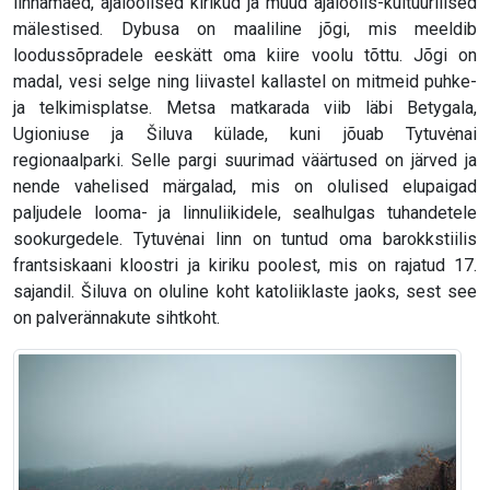
linnamäed, ajaloolised kirikud ja muud ajaloolis-kultuurilised
mälestised. Dybusa on maaliline jõgi, mis meeldib
loodussõpradele eeskätt oma kiire voolu tõttu. Jõgi on
madal, vesi selge ning liivastel kallastel on mitmeid puhke-
ja telkimisplatse. Metsa matkarada viib läbi Betygala,
Ugioniuse ja Šiluva külade, kuni jõuab Tytuvėnai
regionaalparki. Selle pargi suurimad väärtused on järved ja
nende vahelised märgalad, mis on olulised elupaigad
paljudele looma- ja linnuliikidele, sealhulgas tuhandetele
sookurgedele. Tytuvėnai linn on tuntud oma barokkstiilis
frantsiskaani kloostri ja kiriku poolest, mis on rajatud 17.
sajandil. Šiluva on oluline koht katoliiklaste jaoks, sest see
on palverännakute sihtkoht.