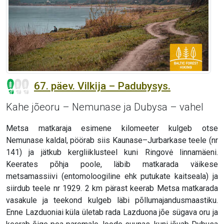
67. päev. Vilkija – Padubysys.
Kahe jõeoru – Nemunase ja Dubysa – vahel
Metsa matkaraja esimene kilomeeter kulgeb otse
Nemunase kaldal, pöörab siis Kaunase–Jurbarkase teele (nr
141) ja jätkub kergliiklusteel kuni Ringovė linnamäeni.
Keerates põhja poole, läbib matkarada väikese
metsamassiivi (entomoloogiline ehk putukate kaitseala) ja
siirdub teele nr 1929. 2 km pärast keerab Metsa matkarada
vasakule ja teekond kulgeb läbi põllumajandusmaastiku.
Enne Lazduoniai küla ületab rada Lazduona jõe sügava oru ja