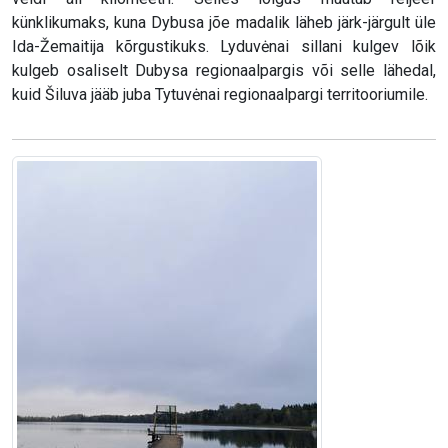
künklikumaks, kuna Dybusa jõe madalik läheb järk-järgult üle
Ida-Žemaitija kõrgustikuks. Lyduvėnai sillani kulgev lõik
kulgeb osaliselt Dubysa regionaalpargis või selle lähedal,
kuid Šiluva jääb juba Tytuvėnai regionaalpargi territooriumile.