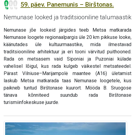
59. päev. Panemunis – Birštonas.
Nemunase looked ja traditsiooniline talumaastik
Nemunase jõe lookeid järgides teeb Metsa matkarada
Nemunase loogete regionaalpargis üle 20 km pikkuse looke,
käänutades üle kultuurmaastike, mida ilmestavad
traditsiooniline arhitektuur ja eri tooni värvitud puithooned.
Rada on metsasem vaid Siponiai ja Puzoniai külade
vahelisel lõigul, kus rada kulgeb väikestel metsateedel.
Pärast Vilniuse–Marijampolė maantee (A16) ületamist
laskub Metsa matkarada taas Nemunase loogetele, kus
paikneb tuntud Birštonase kuurort. Mööda B. Sruogose
tänava kõnniteed suundub rada Birštonase
turismiinfokeskuse juurde.