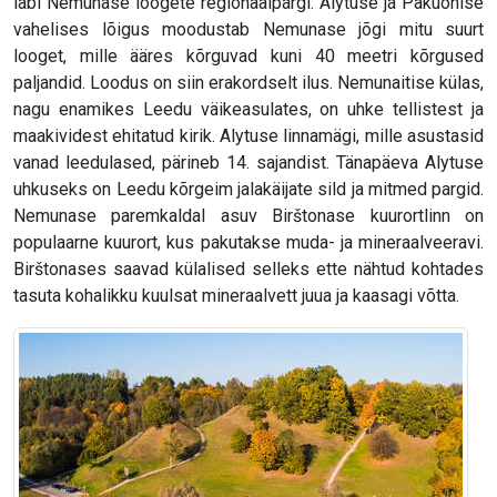
läbi Nemunase loogete regionaalpargi. Alytuse ja Pakuonise
vahelises lõigus moodustab Nemunase jõgi mitu suurt
looget, mille ääres kõrguvad kuni 40 meetri kõrgused
paljandid. Loodus on siin erakordselt ilus. Nemunaitise külas,
nagu enamikes Leedu väikeasulates, on uhke tellistest ja
maakividest ehitatud kirik. Alytuse linnamägi, mille asustasid
vanad leedulased, pärineb 14. sajandist. Tänapäeva Alytuse
uhkuseks on Leedu kõrgeim jalakäijate sild ja mitmed pargid.
Nemunase paremkaldal asuv Birštonase kuurortlinn on
populaarne kuurort, kus pakutakse muda- ja mineraalveeravi.
Birštonases saavad külalised selleks ette nähtud kohtades
tasuta kohalikku kuulsat mineraalvett juua ja kaasagi võtta.