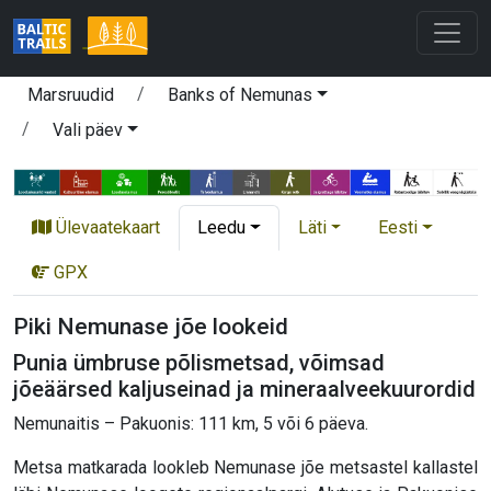
Marsruudid
Banks of Nemunas
Vali päev
Ülevaatekaart
Leedu
Läti
Eesti
GPX
Piki Nemunase jõe lookeid
Punia ümbruse põlismetsad, võimsad
jõeäärsed kaljuseinad ja mineraalveekuurordid
Nemunaitis – Pakuonis: 111 km, 5 või 6 päeva.
Metsa matkarada lookleb Nemunase jõe metsastel kallastel