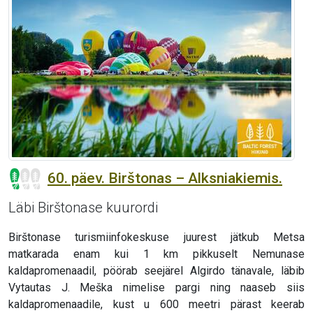
60. päev. Birštonas – Alksniakiemis.
Läbi Birštonase kuurordi
Birštonase turismiinfokeskuse juurest jätkub Metsa
matkarada enam kui 1 km pikkuselt Nemunase
kaldapromenaadil, pöörab seejärel Algirdo tänavale, läbib
Vytautas J. Meška nimelise pargi ning naaseb siis
kaldapromenaadile, kust u 600 meetri pärast keerab