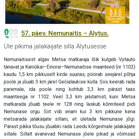
57. päev. Nemunaitis – Alytus.
Üle pikima jalakäijate silla Alytusesse
Nemunaitisest algav Metsa matkaraja lõik kulgeb Vytauto
tänavat ja Kaniūkai–Einorai–Nemunaitise maanteed (nr 1102)
kaudu 1,5 km pikkuselt kirde suunas, pöörab seejärel põhja
poole ja jõuab 3 km järel Gečialaukise külla. Siis keerab rada
paremale, ida poole ning kohtub 3,3 km pärast taas
maanteega nr 1102. Veel 3,3 km jalutamist, kuni Metsa
matkarada jõuab teele nr 128 ning laskub kõnniteed pidi
Nemunase orgu. Siit viib enam kui 3 km pikkune kena
metsarada jalakäijate sillani, et ületada Nemunase jõgi.
Pärast pikka tõusu jõuabki rada Leedu kõrgeimale jalakäijate
sillale. Sillalt avanevad Nemunase jõele pikad ja võimsad