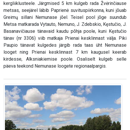
kergliiklusteele. Järgmised 5 km kulgeb rada Žvėrinčiause
metsas, seejärel läbib Paprienė suvituspiirkonna, kuni jõuab
Greimų sillani Nemunase jõel. Teisel pool jõge suundub
Metsa matkarada Vytauto, Nemuno, J. Zdebskio, Kęstučio, J.
Basanavičiause tänavaid kaudu põhja poole, kuni Kęstučio
tänav (nr 3306) viib matkaja Prienai kesklinnast välja. Piki
Paupio tänavat kulgedes järgib rada taas üht Nemunase
looget ning Prienai kesklinnast 7 km kaugusel keerab
kirdesse, Alksniakiemise poole. Osaliselt kulgeb selle
päeva teekond Nemunase loogete regionaalpargis.