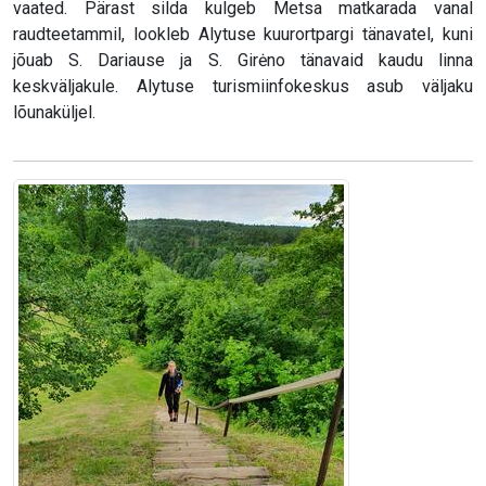
vaated. Pärast silda kulgeb Metsa matkarada vanal
raudteetammil, lookleb Alytuse kuurortpargi tänavatel, kuni
jõuab S. Dariause ja S. Girėno tänavaid kaudu linna
keskväljakule. Alytuse turismiinfokeskus asub väljaku
lõunaküljel.