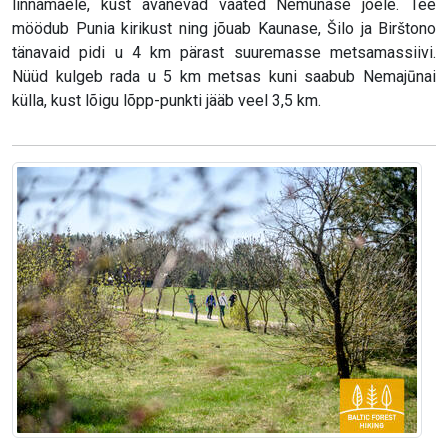
linnamäele, kust avanevad vaated Nemunase jõele. Tee
möödub Punia kirikust ning jõuab Kaunase, Šilo ja Birštono
tänavaid pidi u 4 km pärast suuremasse metsamassiivi.
Nüüd kulgeb rada u 5 km metsas kuni saabub Nemajūnai
külla, kust lõigu lõpp-punkti jääb veel 3,5 km.