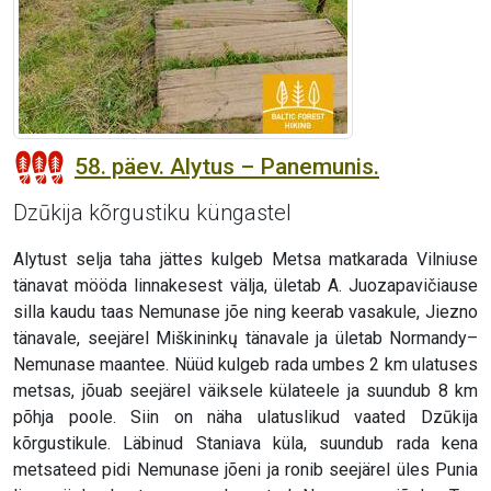
58. päev. Alytus – Panemunis.
Dzūkija kõrgustiku küngastel
Alytust selja taha jättes kulgeb Metsa matkarada Vilniuse
tänavat mööda linnakesest välja, ületab A. Juozapavičiause
silla kaudu taas Nemunase jõe ning keerab vasakule, Jiezno
tänavale, seejärel Miškininkų tänavale ja ületab Normandy–
Nemunase maantee. Nüüd kulgeb rada umbes 2 km ulatuses
metsas, jõuab seejärel väiksele külateele ja suundub 8 km
põhja poole. Siin on näha ulatuslikud vaated Dzūkija
kõrgustikule. Läbinud Staniava küla, suundub rada kena
metsateed pidi Nemunase jõeni ja ronib seejärel üles Punia