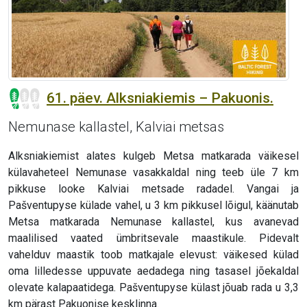
61. päev. Alksniakiemis – Pakuonis.
Nemunase kallastel, Kalviai metsas
Alksniakiemist alates kulgeb Metsa matkarada väikesel
külavaheteel Nemunase vasakkaldal ning teeb üle 7 km
pikkuse looke Kalviai metsade radadel. Vangai ja
Pašventupyse külade vahel, u 3 km pikkusel lõigul, käänutab
Metsa matkarada Nemunase kallastel, kus avanevad
maalilised vaated ümbritsevale maastikule. Pidevalt
vahelduv maastik toob matkajale elevust: väikesed külad
oma lilledesse uppuvate aedadega ning tasasel jõekaldal
olevate kalapaatidega. Pašventupyse külast jõuab rada u 3,3
km pärast Pakuonise kesklinna.