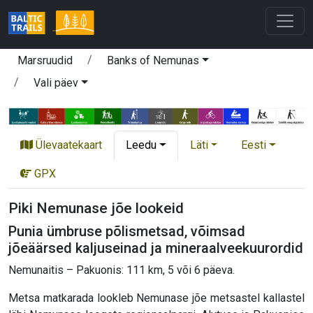
Marsruudid
Banks of Nemunas
Vali päev
Ülevaatekaart
Leedu
Läti
Eesti
GPX
Piki Nemunase jõe lookeid
Punia ümbruse põlismetsad, võimsad
jõeäärsed kaljuseinad ja mineraalveekuurordid
Nemunaitis – Pakuonis: 111 km, 5 või 6 päeva.
Metsa matkarada lookleb Nemunase jõe metsastel kallastel