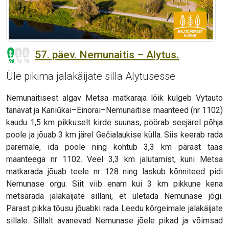
57. päev. Nemunaitis – Alytus.
Üle pikima jalakäijate silla Alytusesse
Nemunaitisest algav Metsa matkaraja lõik kulgeb Vytauto
tänavat ja Kaniūkai–Einorai–Nemunaitise maanteed (nr 1102)
kaudu 1,5 km pikkuselt kirde suunas, pöörab seejärel põhja
poole ja jõuab 3 km järel Gečialaukise külla. Siis keerab rada
paremale, ida poole ning kohtub 3,3 km pärast taas
maanteega nr 1102. Veel 3,3 km jalutamist, kuni Metsa
matkarada jõuab teele nr 128 ning laskub kõnniteed pidi
Nemunase orgu. Siit viib enam kui 3 km pikkune kena
metsarada jalakäijate sillani, et ületada Nemunase jõgi.
Pärast pikka tõusu jõuabki rada Leedu kõrgeimale jalakäijate
sillale. Sillalt avanevad Nemunase jõele pikad ja võimsad