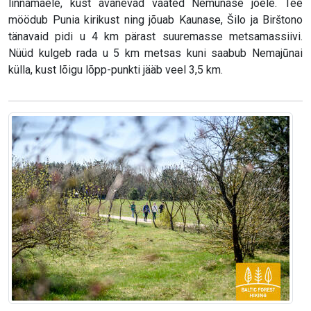
linnamäele, kust avanevad vaated Nemunase jõele. Tee
möödub Punia kirikust ning jõuab Kaunase, Šilo ja Birštono
tänavaid pidi u 4 km pärast suuremasse metsamassiivi.
Nüüd kulgeb rada u 5 km metsas kuni saabub Nemajūnai
külla, kust lõigu lõpp-punkti jääb veel 3,5 km.