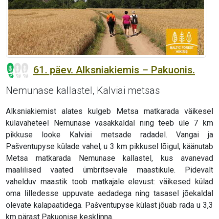
61. päev. Alksniakiemis – Pakuonis.
Nemunase kallastel, Kalviai metsas
Alksniakiemist alates kulgeb Metsa matkarada väikesel
külavaheteel Nemunase vasakkaldal ning teeb üle 7 km
pikkuse looke Kalviai metsade radadel. Vangai ja
Pašventupyse külade vahel, u 3 km pikkusel lõigul, käänutab
Metsa matkarada Nemunase kallastel, kus avanevad
maalilised vaated ümbritsevale maastikule. Pidevalt
vahelduv maastik toob matkajale elevust: väikesed külad
oma lilledesse uppuvate aedadega ning tasasel jõekaldal
olevate kalapaatidega. Pašventupyse külast jõuab rada u 3,3
km pärast Pakuonise kesklinna.