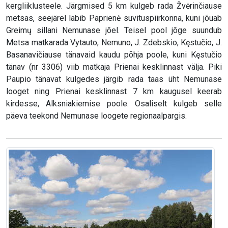
kergliiklusteele. Järgmised 5 km kulgeb rada Žvėrinčiause
metsas, seejärel läbib Paprienė suvituspiirkonna, kuni jõuab
Greimų sillani Nemunase jõel. Teisel pool jõge suundub
Metsa matkarada Vytauto, Nemuno, J. Zdebskio, Kęstučio, J.
Basanavičiause tänavaid kaudu põhja poole, kuni Kęstučio
tänav (nr 3306) viib matkaja Prienai kesklinnast välja. Piki
Paupio tänavat kulgedes järgib rada taas üht Nemunase
looget ning Prienai kesklinnast 7 km kaugusel keerab
kirdesse, Alksniakiemise poole. Osaliselt kulgeb selle
päeva teekond Nemunase loogete regionaalpargis.