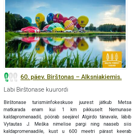
60. päev. Birštonas – Alksniakiemis.
Läbi Birštonase kuurordi
Birštonase turismiinfokeskuse juurest jätkub Metsa
matkarada enam kui 1 km pikkuselt Nemunase
kaldapromenaadil, pöörab seejärel Algirdo tänavale, läbib
Vytautas J. Meška nimelise pargi ning naaseb siis
kaldapromenaadile, kust u 600 meetri pärast keerab