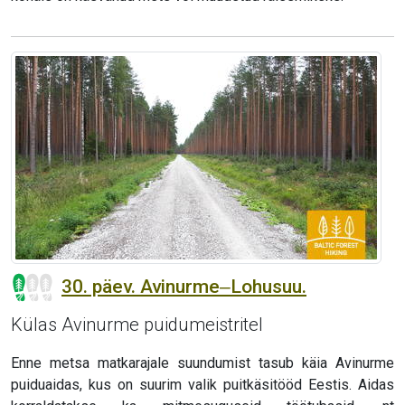
30. päev. Avinurme‒Lohusuu.
Külas Avinurme puidumeistritel
Enne metsa matkarajale suundumist tasub käia Avinurme
puiduaidas, kus on suurim valik puitkäsitööd Eestis. Aidas