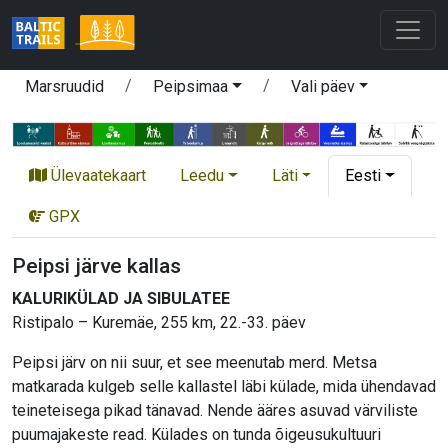
Marsruudid
Peipsimaa
Vali päev
Ülevaatekaart
Leedu
Läti
Eesti
GPX
Peipsi järve kallas
KALURIKÜLAD JA SIBULATEE
Ristipalo – Kuremäe, 255 km, 22.-33. päev
Peipsi järv on nii suur, et see meenutab merd. Metsa
matkarada kulgeb selle kallastel läbi külade, mida ühendavad
teineteisega pikad tänavad. Nende ääres asuvad värviliste
puumajakeste read. Külades on tunda õigeusukultuuri