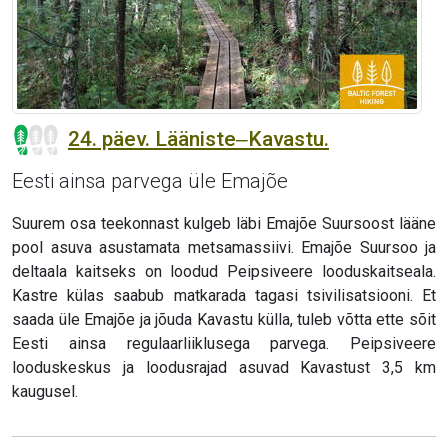
24. päev. Lääniste‒Kavastu.
Eesti ainsa parvega üle Emajõe
Suurem osa teekonnast kulgeb läbi Emajõe Suursoost lääne
pool asuva asustamata metsamassiivi. Emajõe Suursoo ja
deltaala kaitseks on loodud Peipsiveere looduskaitseala.
Kastre külas saabub matkarada tagasi tsivilisatsiooni. Et
saada üle Emajõe ja jõuda Kavastu külla, tuleb võtta ette sõit
Eesti ainsa regulaarliiklusega parvega. Peipsiveere
looduskeskus ja loodusrajad asuvad Kavastust 3,5 km
kaugusel.