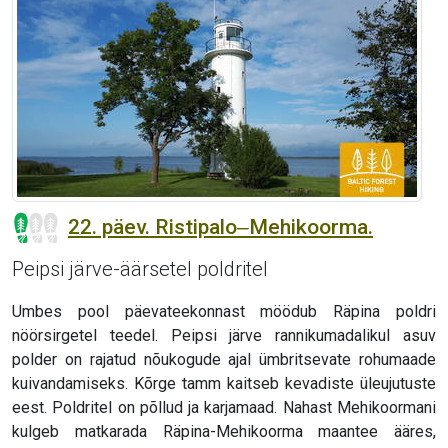
22. päev. Ristipalo‒Mehikoorma.
Peipsi järve-äärsetel poldritel
Umbes pool päevateekonnast möödub Räpina poldri
nöörsirgetel teedel. Peipsi järve rannikumadalikul asuv
polder on rajatud nõukogude ajal ümbritsevate rohumaade
kuivandamiseks. Kõrge tamm kaitseb kevadiste üleujutuste
eest. Poldritel on põllud ja karjamaad. Nahast Mehikoormani
kulgeb matkarada Räpina-Mehikoorma maantee ääres,