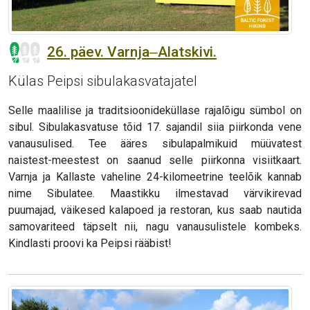
26. päev. Varnja‒Alatskivi.
Külas Peipsi sibulakasvatajatel
Selle maalilise ja traditsioonideküllase rajalõigu sümbol on
sibul. Sibulakasvatuse tõid 17. sajandil siia piirkonda vene
vanausulised. Tee ääres sibulapalmikuid müüvatest
naistest-meestest on saanud selle piirkonna visiitkaart.
Varnja ja Kallaste vaheline 24-kilomeetrine teelõik kannab
nime Sibulatee. Maastikku ilmestavad värvikirevad
puumajad, väikesed kalapoed ja restoran, kus saab nautida
samovariteed täpselt nii, nagu vanausulistele kombeks.
Kindlasti proovi ka Peipsi rääbist!