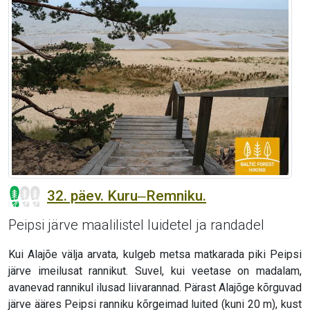
32. päev. Kuru‒Remniku.
Peipsi järve maalilistel luidetel ja randadel
Kui Alajõe välja arvata, kulgeb metsa matkarada piki Peipsi
järve imeilusat rannikut. Suvel, kui veetase on madalam,
avanevad rannikul ilusad liivarannad. Pärast Alajõge kõrguvad
järve ääres Peipsi ranniku kõrgeimad luited (kuni 20 m), kust