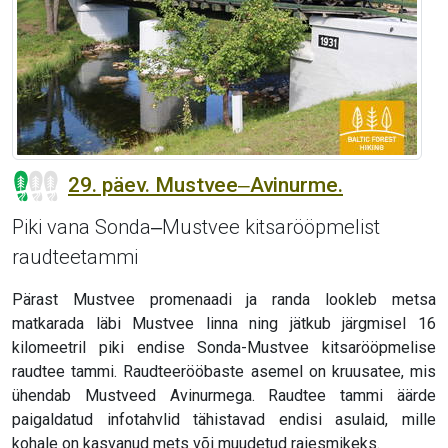
29. päev. Mustvee‒Avinurme.
Piki vana Sonda‒Mustvee kitsarööpmelist
raudteetammi
Pärast Mustvee promenaadi ja randa lookleb metsa
matkarada läbi Mustvee linna ning jätkub järgmisel 16
kilomeetril piki endise Sonda-Mustvee kitsarööpmelise
raudtee tammi. Raudteerööbaste asemel on kruusatee, mis
ühendab Mustveed Avinurmega. Raudtee tammi äärde
paigaldatud infotahvlid tähistavad endisi asulaid, mille
kohale on kasvanud mets või muudetud raiesmikeks.