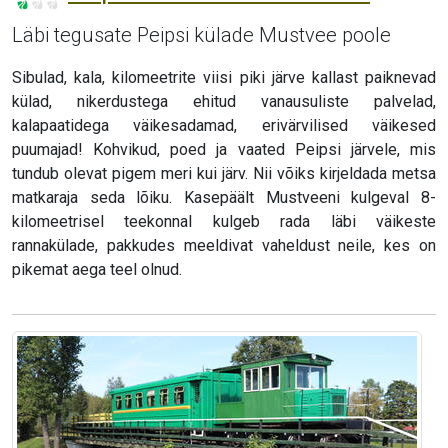
Läbi tegusate Peipsi külade Mustvee poole
Sibulad, kala, kilomeetrite viisi piki järve kallast paiknevad
külad, nikerdustega ehitud vanausuliste palvelad,
kalapaatidega väikesadamad, erivärvilised väikesed
puumajad! Kohvikud, poed ja vaated Peipsi järvele, mis
tundub olevat pigem meri kui järv. Nii võiks kirjeldada metsa
matkaraja seda lõiku. Kasepäält Mustveeni kulgeval 8-
kilomeetrisel teekonnal kulgeb rada läbi väikeste
rannakülade, pakkudes meeldivat vaheldust neile, kes on
pikemat aega teel olnud.