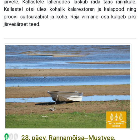
järvele. Kallastele lähenedes laskub rada taas rannikule.
Kallastel otsi üles kohalik kalarestoran ja kalapood ning
proovi suitsurääbist ja koha. Raja viimane osa kulgeb piki
järveäärset teed.
28. päev. Rannamõisa‒Mustvee.