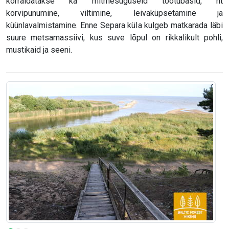
korraldatakse ka mitmesuguseid töötubasid, nt
korvipunumine, viltimine, leivaküpsetamine ja
küünlavalmistamine. Enne Separa küla kulgeb matkarada läbi
suure metsamassiivi, kus suve lõpul on rikkalikult pohli,
mustikaid ja seeni.