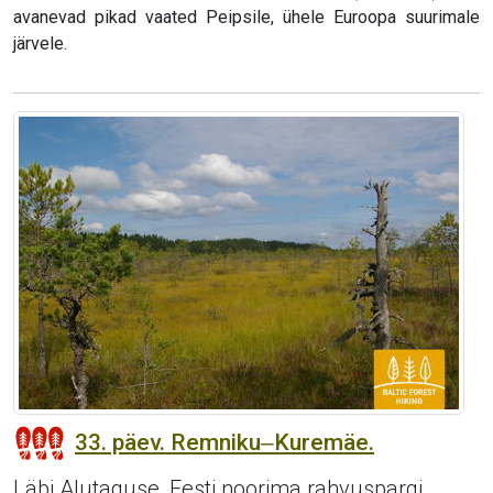
avanevad pikad vaated Peipsile, ühele Euroopa suurimale
järvele.
33. päev. Remniku‒Kuremäe.
Läbi Alutaguse, Eesti noorima rahvuspargi