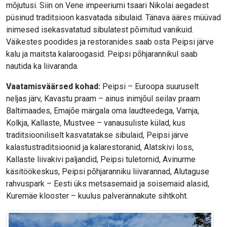
mõjutusi. Siin on Vene impeeriumi tsaari Nikolai aegadest
püsinud traditsioon kasvatada sibulaid. Tänava ääres müüvad
inimesed isekasvatatud sibulatest põimitud vanikuid.
Väikestes poodides ja restoranides saab osta Peipsi järve
kalu ja maitsta kalaroogasid. Peipsi põhjarannikul saab
nautida ka liivaranda.
Vaatamisväärsed kohad:
Peipsi – Euroopa suuruselt
neljas järv, Kavastu praam – ainus inimjõul seilav praam
Baltimaades, Emajõe märgala oma laudteedega, Varnja,
Kolkja, Kallaste, Mustvee – vanausuliste külad, kus
traditsiooniliselt kasvatatakse sibulaid, Peipsi järve
kalastustraditsioonid ja kalarestoranid, Alatskivi loss,
Kallaste liivakivi paljandid, Peipsi tuletornid, Avinurme
käsitöökeskus, Peipsi põhjaranniku liivarannad, Alutaguse
rahvuspark – Eesti üks metsasemaid ja soisemaid alasid,
Kuremäe klooster – kuulus palverännakute sihtkoht.