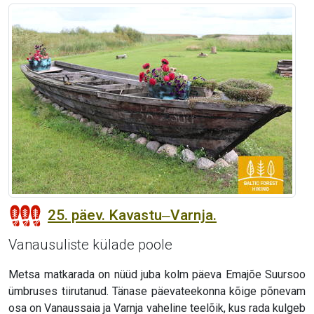
25. päev. Kavastu‒Varnja.
Vanausuliste külade poole
Metsa matkarada on nüüd juba kolm päeva Emajõe Suursoo
ümbruses tiirutanud. Tänase päevateekonna kõige põnevam
osa on Vanaussaia ja Varnja vaheline teelõik, kus rada kulgeb