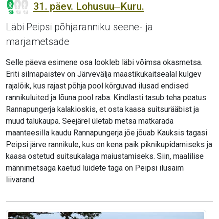
31. päev. Lohusuu‒Kuru.
Läbi Peipsi põhjaranniku seene- ja
marjametsade
Selle päeva esimene osa lookleb läbi võimsa okasmetsa.
Eriti silmapaistev on Järvevälja maastikukaitsealal kulgev
rajalõik, kus rajast põhja pool kõrguvad ilusad endised
rannikuluited ja lõuna pool raba. Kindlasti tasub teha peatus
Rannapungerja kalakioskis, et osta kaasa suitsurääbist ja
muud talukaupa. Seejärel ületab metsa matkarada
maanteesilla kaudu Rannapungerja jõe jõuab Kauksis tagasi
Peipsi järve rannikule, kus on kena paik piknikupidamiseks ja
kaasa ostetud suitsukalaga maiustamiseks. Siin, maalilise
männimetsaga kaetud luidete taga on Peipsi ilusaim
liivarand.