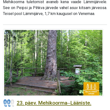
Mehikoorma tuletornist avaneb kena vaade Lämmijärvele.
See on Peipsi ja Pihkva järvede vahel asuv kitsam järveosa.
Teisel pool Lämmijärve, 1,7 km kaugusel on Venemaa.
23. päev. Mehikoorma‒Lääniste.