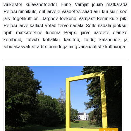
väikestel külavaheteedel. Enne Varnjat jõuab matkarada
Peipsi rannikule, siit järvele vaadetes saad aru, kui suur see
järv tegelikult on. Järgnev teekond Varnjast Remnikule piki
Peipsi järve kallast võtab terve nädala. Selle nädala jooksul
õpib matkateeline tundma Peipsi järve äärsete elanike
kombeid, tutvub kohaliku käsitöö, toidu, kalanduse ja
sibulakasvatustraditsioonidega ning vanausuliste kultuuriga.