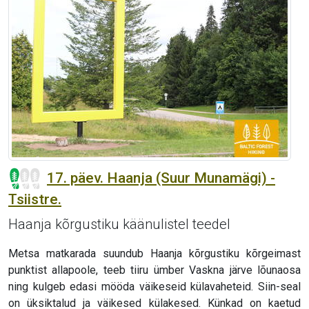
17. päev. Haanja (Suur Munamägi) -
Tsiistre.
Haanja kõrgustiku käänulistel teedel
Metsa matkarada suundub Haanja kõrgustiku kõrgeimast
punktist allapoole, teeb tiiru ümber Vaskna järve lõunaosa
ning kulgeb edasi mööda väikeseid külavaheteid. Siin-seal
on üksiktalud ja väikesed külakesed. Künkad on kaetud