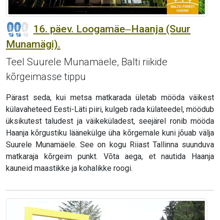
16. päev. Loogamäe‒Haanja (Suur
Munamägi).
Teel Suurele Munamäele, Balti riikide
kõrgeimasse tippu
Pärast seda, kui metsa matkarada ületab mööda väikest
külavaheteed Eesti-Läti piiri, kulgeb rada külateedel, möödub
üksikutest taludest ja väikeküladest, seejärel ronib mööda
Haanja kõrgustiku läänekülge üha kõrgemale kuni jõuab välja
Suurele Munamäele. See on kogu Riiast Tallinna suunduva
matkaraja kõrgeim punkt. Võta aega, et nautida Haanja
kauneid maastikke ja kohalikke roogi.