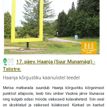
17. päev. Haanja (Suur Munamägi) -
Tsiistre.
Haanja kõrgustiku käänulistel teedel
Metsa matkarada suundub Haanja kõrgustiku kõrgeimast
punktist allapoole, teeb tiiru ümber Vaskna järve lõunaosa
ning kulgeb edasi mööda väikeseid külavaheteid. Siin-seal
on üksiktalud ja väikesed külakesed. Künkad on kaetud