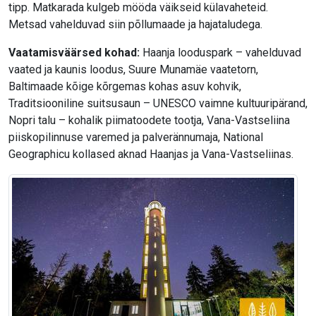
tipp. Matkarada kulgeb mööda väikseid külavaheteid.
Metsad vahelduvad siin põllumaade ja hajataludega.
Vaatamisväärsed kohad:
Haanja looduspark – vahelduvad
vaated ja kaunis loodus, Suure Munamäe vaatetorn,
Baltimaade kõige kõrgemas kohas asuv kohvik,
Traditsiooniline suitsusaun – UNESCO vaimne kultuuripärand,
Nopri talu – kohalik piimatoodete tootja, Vana-Vastseliina
piiskopilinnuse varemed ja palverännumaja, National
Geographicu kollased aknad Haanjas ja Vana-Vastseliinas.