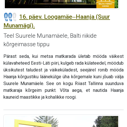
16. päev. Loogamäe‒Haanja (Suur
Munamägi).
Teel Suurele Munamäele, Balti riikide
kõrgeimasse tippu
Pärast seda, kui metsa matkarada ületab mööda väikest
külavaheteed Eesti-Läti piiri, kulgeb rada külateedel, möödub
üksikutest taludest ja väikeküladest, seejärel ronib mööda
Haanja kõrgustiku läänekülge üha kõrgemale kuni jõuab välja
Suurele Munamäele. See on kogu Riiast Tallinna suunduva
matkaraja kõrgeim punkt. Võta aega, et nautida Haanja
kauneid maastikke ja kohalikke roogi.