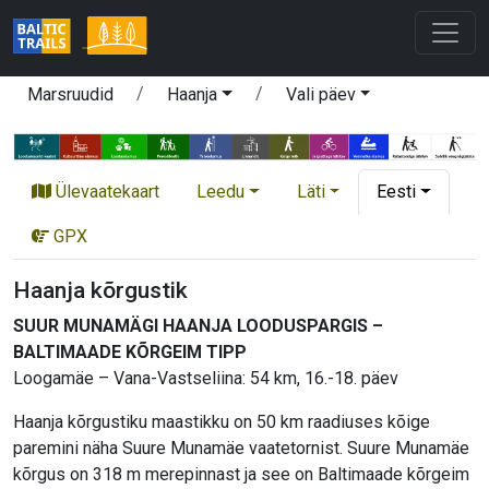
Marsruudid
Haanja
Vali päev
Ülevaatekaart
Leedu
Läti
Eesti
GPX
Haanja kõrgustik
SUUR MUNAMÄGI HAANJA LOODUSPARGIS –
BALTIMAADE KÕRGEIM TIPP
Loogamäe – Vana-Vastseliina: 54 km, 16.-18. päev
Haanja kõrgustiku maastikku on 50 km raadiuses kõige
paremini näha Suure Munamäe vaatetornist. Suure Munamäe
kõrgus on 318 m merepinnast ja see on Baltimaade kõrgeim