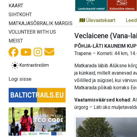
KAART
SIHTKOHT
Ülevaatekaart
Leed
MATKAJASÕBRALIK MÄRGIS
VOLUNTEER WITH US
Veclaicene (Vana-la
MEIST
PÕHJA-LÄTI KAUNEIM KU
Trapene – Korneti: 44 km, 14.
Kontrastirežiim
Matkarada läbib Alūksne kõrgu
ja künkaid, millelt avanevad 
Logi sisse
võililled ja sügisel, kui vär
Matkarada põikab korraks Eest
Vaatamisväärsed kohad:
Al
ürgorg – Läti üks muljetavald