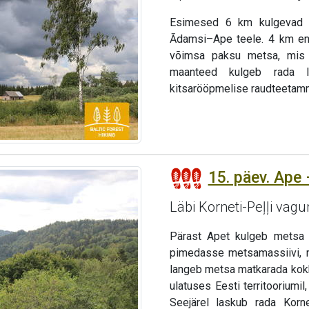
Esimesed 6 km kulgevad m
Ādamsi–Ape teele. 4 km enn
võimsa paksu metsa, mis o
maanteed kulgeb rada lä
kitsarööpmelise raudteetammi
15. päev. Ape 
Läbi Korneti-Peļļi va
Pärast Apet kulgeb metsa m
pimedasse metsamassiivi, m
langeb metsa matkarada kokku
ulatuses Eesti territooriumil
Seejärel laskub rada Korne