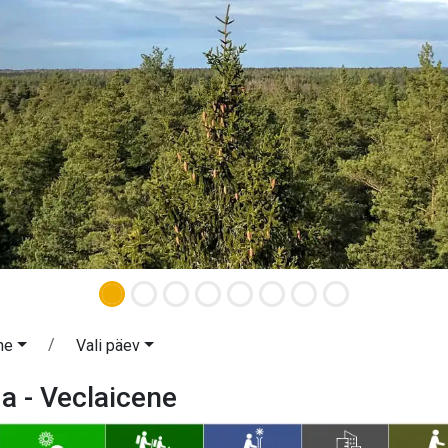
ne
Vali päev
 - Veclaicene