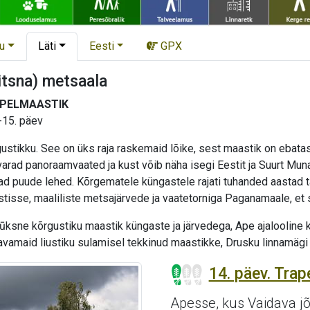
u
Läti
Eesti
GPX
itsna) metsaala
PPELMAASTIK
-15. päev
stikku. See on üks raja raskemaid lõike, sest maastik on ebatasan
avarad panoraamvaated ja kust võib näha isegi Eestit ja Suurt Mu
vuvad puude lehed. Kõrgematele küngastele rajati tuhanded aastad t
isse, maaliliste metsajärvede ja vaatetorniga Paganamaale, et sii
ūksne kõrgustiku maastik küngaste ja järvedega, Ape ajalooline 
avamaid liustiku sulamisel tekkinud maastikke, Drusku linnamägi 
14. päev. Tra
Apesse, kus Vaidava jõe