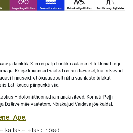
e ja künklik. Siin on palju liustiku sulamisel tekkinud orge
namäge. Kõige kaunimad vaated on siin kevadel, kui õitsevad
agasi linnuseid, et õigeaegselt näha vaenlaste tulekut.
s Läti kaudu piiripunkti viia.
keskus – dolomiithooned ja munakiviteed, Korneti-Peļļi
ja Dzērve mäe vaatetorn, Nõiakaljud Vaidava jõe kaldal.
pene‒Ape.
 kallastel elasid nõiad