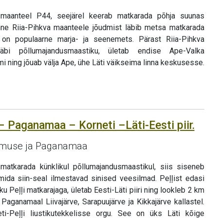
aanteel P44, seejärel keerab matkarada põhja suunas
e Riia-Pihkva maanteele jõudmist läbib metsa matkarada
n populaarne marja- ja seenemets. Pärast Riia-Pihkva
bi põllumajandusmaastiku, ületab endise Ape-Valka
 ning jõuab välja Ape, ühe Läti väikseima linna keskusesse.
– Paganamaa – Korneti –Läti-Eesti piir.
gumuse ja Paganamaa
atkarada künklikul põllumajandusmaastikul, siis siseneb
ida siin-seal ilmestavad sinised veesilmad. Peļļist edasi
 Peļļi matkarajaga, ületab Eesti-Läti piiri ning lookleb 2 km
, Paganamaal Liivajärve, Sarapuujärve ja Kikkajärve kallastel.
ti-Peļļi liustikutekkelisse orgu. See on üks Läti kõige