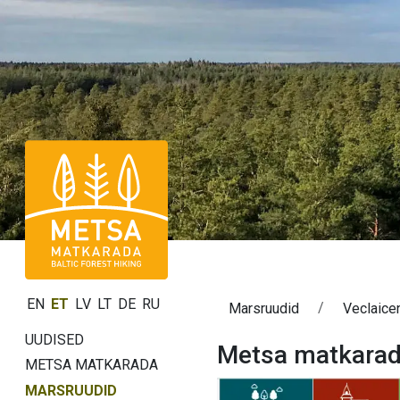
EN
ET
LV
LT
DE
RU
Marsruudid
Veclaice
UUDISED
Metsa matkarada
METSA MATKARADA
MARSRUUDID