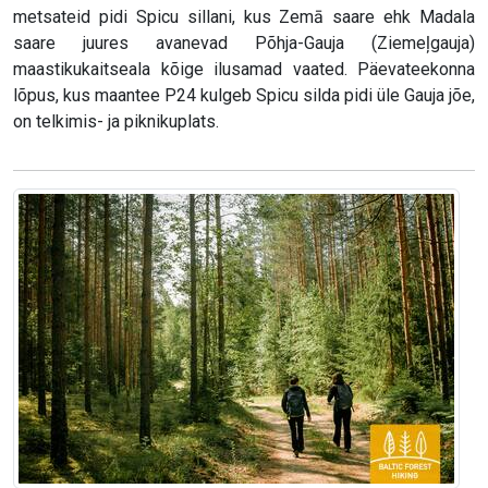
metsateid pidi Spicu sillani, kus Zemā saare ehk Madala
saare juures avanevad Põhja-Gauja (Ziemeļgauja)
maastikukaitseala kõige ilusamad vaated. Päevateekonna
lõpus, kus maantee P24 kulgeb Spicu silda pidi üle Gauja jõe,
on telkimis- ja piknikuplats.