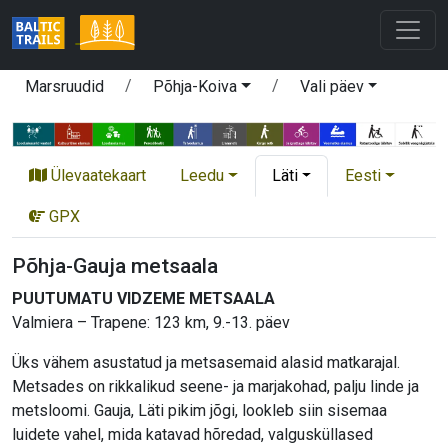
Marsruudid
Põhja-Koiva
Vali päev
Ülevaatekaart
Leedu
Läti
Eesti
GPX
Põhja-Gauja metsaala
PUUTUMATU VIDZEME METSAALA
Valmiera – Trapene: 123 km, 9.-13. päev
Üks vähem asustatud ja metsasemaid alasid matkarajal.
Metsades on rikkalikud seene- ja marjakohad, palju linde ja
metsloomi. Gauja, Läti pikim jõgi, lookleb siin sisemaa
luidete vahel, mida katavad hõredad, valgusküllased