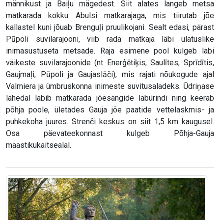
männikust ja Baiļu mägedest. Siit alates langeb metsa
matkarada kokku Abulsi matkarajaga, mis tiirutab jõe
kallastel kuni jõuab Brenguļi pruulikojani. Sealt edasi, pärast
Pūpoli suvilarajooni, viib rada matkaja läbi ulatuslike
inimasustuseta metsade. Raja esimene pool kulgeb läbi
väikeste suvilarajoonide (nt Enerģētiķis, Saulītes, Sprīdītis,
Gaujmaļi, Pūpoli ja Gaujaslāči), mis rajati nõukogude ajal
Valmiera ja ümbruskonna inimeste suvitusaladeks. Ūdriņase
lähedal läbib matkarada jõesängide labürindi ning keerab
põhja poole, ületades Gauja jõe paatide vettelaskmis- ja
puhkekoha juures. Strenči keskus on siit 1,5 km kaugusel.
Osa päevateekonnast kulgeb Põhja-Gauja
maastikukaitsealal.