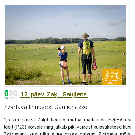
12. päev. Zaķi‒Gaujiena.
Zvārtava linnusest Gaujienasse
1,5 km pärast Zaķit keerab metsa matkarada Sēļi–Vireši
teelt (P23) kõrvale ning jätkub piki väikest külavaheteed kuni
Zvārtavani, kus pika allee otsas paistab Zvārtava mõis.