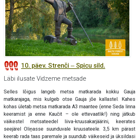
10. päev. Strenči ‒ Spicu sild.
Läbi ilusate Vidzeme metsade
Selles lõigus langeb metsa matkarada kokku Gauja
matkarajaga, mis kulgeb otse Gauja jõe kallastel. Kahes
kohas ületab metsa matkarada A3 maantee (enne Seda linna
keeramist ja enne Kaučit – ole ettevaatlik!) ning jätkub
väikestel metsateedel liiva-kruusakarjäärini, keerates
seejärel Oliņasse suunduvale kruusateele. 3,5 km pärast
keerab rada taas paremale ja suundub väikeseid ja üksildasi