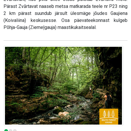
Pärast Zvārtavat naaseb metsa matkarada teele nr P23 ning
2 km pärast suundub järsult ülesmäge jõudes Gaujiena
(Koivaliina) keskusesse. Osa päevateekonnast kulgeb
Põhja-Gauja (Ziemeļgauja) maastikukaitsealal.