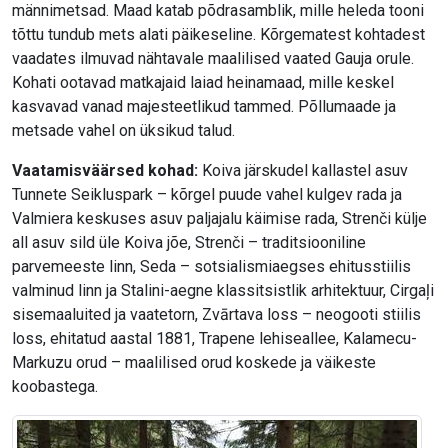
männimetsad. Maad katab põdrasamblik, mille heleda tooni
tõttu tundub mets alati päikeseline. Kõrgematest kohtadest
vaadates ilmuvad nähtavale maalilised vaated Gauja orule.
Kohati ootavad matkajaid laiad heinamaad, mille keskel
kasvavad vanad majesteetlikud tammed. Põllumaade ja
metsade vahel on üksikud talud.
Vaatamisväärsed kohad:
Koiva järskudel kallastel asuv
Tunnete Seikluspark – kõrgel puude vahel kulgev rada ja
Valmiera keskuses asuv paljajalu käimise rada, Strenči külje
all asuv sild üle Koiva jõe, Strenči – traditsiooniline
parvemeeste linn, Seda – sotsialismiaegses ehitusstiilis
valminud linn ja Stalini-aegne klassitsistlik arhitektuur, Cirgaļi
sisemaaluited ja vaatetorn, Zvārtava loss – neogooti stiilis
loss, ehitatud aastal 1881, Trapene lehiseallee, Kalamecu-
Markuzu orud – maalilised orud koskede ja väikeste
koobastega.