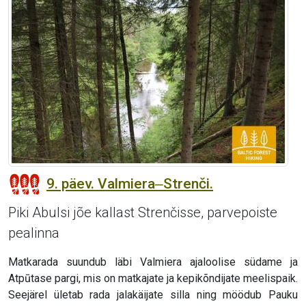
9. päev. Valmiera‒Strenči.
Piki Abulsi jõe kallast Strenčisse, parvepoiste
pealinna
Matkarada suundub läbi Valmiera ajaloolise südame ja
Atpūtase pargi, mis on matkajate ja kepikõndijate meelispaik.
Seejärel ületab rada jalakäijate silla ning möödub Pauku