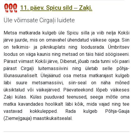
11. päev. Spicu sild ‒ Zaķi.
Üle võimsate Cirgaļi luidete
Metsa matkarada kulgeb üle Spicu silla ja viib nelja Kokši
järve juurde, mis on omavahel ühendatud väikese ojaga. Siin
on telkimis- ja piknikuplats ning loodusrada. Ümbritsev
loodus on väga kaunis ning metsad on täis häid söögiseeni.
Pärast viimast Kokši järve, Dibenat, jõuab rada tunni või paari
pärast Cirgaļi luitemassiivini ning ületab selle põhja-
lõunasuunaliselt. Ülejäänud osa metsa matkarajast kulgeb
läbi suure metsamassiivi, siin-seal on näha mõned
üksiktalud või väikejärved. Päevateekond lõpeb väikeses
Zaķi külas. Külas puuduvad teenused, seega mõtle oma
matka kavandades hoolikalt läbi kõik, mida vajad ning tee
vastavad kokkulepped. Rada kulgeb Põhja-Gauja
(Ziemeļgauja) maastikukaitsealal.