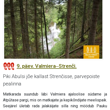
9. päev. Valmiera‒Strenči.
Piki Abulsi jõe kallast Strenčisse, parvepoiste
pealinna
Matkarada suundub läbi Valmiera ajaloolise südame ja
Atpūtase pargi, mis on matkajate ja kepikõndijate meelispaik.
Seejärel ületab rada jalakäijate silla ning möödub Pauku