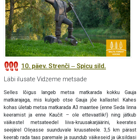
10. päev. Strenči ‒ Spicu sild.
Läbi ilusate Vidzeme metsade
Selles lõigus langeb metsa matkarada kokku Gauja
matkarajaga, mis kulgeb otse Gauja jõe kallastel. Kahes
kohas ületab metsa matkarada A3 maantee (enne Seda linna
keeramist ja enne Kaučit – ole ettevaatlik!) ning jätkub
väikestel metsateedel liiva-kruusakarjäärini, keerates
seejärel Oliņasse suunduvale kruusateele. 3,5 km pärast
keerab rada taas paremale ja suundub väikeseid ja üksildasi