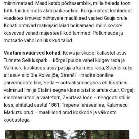
männimetsad. Maad katab põdrasamblik, mille heleda tooni
tõttu tundub mets alati päikeseline. Kõrgematest kohtadest
vaadates ilmuvad nähtavale maalilised vaated Gauja orule.
Kohati ootavad matkajaid laiad heinamaad, mille keskel
kasvavad vanad majesteetlikud tammed. Põllumaade ja
metsade vahel on üksikud talud.
Vaatamisväärsed kohad:
Koiva järskudel kallastel asuv
Tunnete Seikluspark – kõrgel puude vahel kulgev rada ja
Valmiera keskuses asuv paljajalu käimise rada, Strenči külje
all asuv sild üle Koiva jõe, Strenči – traditsiooniline
parvemeeste linn, Seda – sotsialismiaegses ehitusstiilis
valminud linn ja Stalini-aegne klassitsistlik arhitektuur, Cirgaļi
sisemaaluited ja vaatetorn, Zvārtava loss – neogooti stiilis
loss, ehitatud aastal 1881, Trapene lehiseallee, Kalamecu-
Markuzu orud – maalilised orud koskede ja väikeste
koobastega.