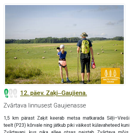
12. päev. Zaķi‒Gaujiena.
Zvārtava linnusest Gaujienasse
1,5 km pärast Zaķit keerab metsa matkarada Sēļi–Vireši
teelt (P23) kõrvale ning jätkub piki väikest külavaheteed kuni
Zvārtavani, kus pika allee otsas paistab Zvārtava mõis.