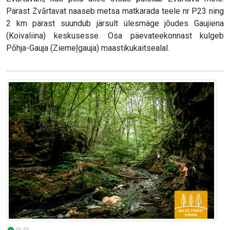
Pärast Zvārtavat naaseb metsa matkarada teele nr P23 ning
2 km pärast suundub järsult ülesmäge jõudes Gaujiena
(Koivaliina) keskusesse. Osa päevateekonnast kulgeb
Põhja-Gauja (Ziemeļgauja) maastikukaitsealal.