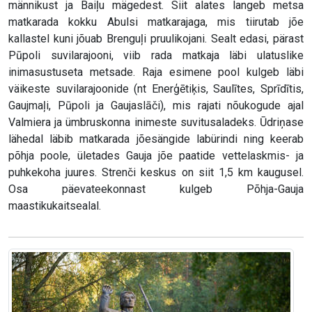
männikust ja Baiļu mägedest. Siit alates langeb metsa
matkarada kokku Abulsi matkarajaga, mis tiirutab jõe
kallastel kuni jõuab Brenguļi pruulikojani. Sealt edasi, pärast
Pūpoli suvilarajooni, viib rada matkaja läbi ulatuslike
inimasustuseta metsade. Raja esimene pool kulgeb läbi
väikeste suvilarajoonide (nt Enerģētiķis, Saulītes, Sprīdītis,
Gaujmaļi, Pūpoli ja Gaujaslāči), mis rajati nõukogude ajal
Valmiera ja ümbruskonna inimeste suvitusaladeks. Ūdriņase
lähedal läbib matkarada jõesängide labürindi ning keerab
põhja poole, ületades Gauja jõe paatide vettelaskmis- ja
puhkekoha juures. Strenči keskus on siit 1,5 km kaugusel.
Osa päevateekonnast kulgeb Põhja-Gauja
maastikukaitsealal.