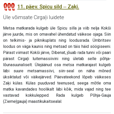
11. päev. Spicu sild ‒ Zaķi.
Üle võimsate Cirgaļi luidete
Metsa matkarada kulgeb üle Spicu silla ja viib nelja Kokši
järve juurde, mis on omavahel ühendatud väikese ojaga. Siin
on telkimis- ja piknikuplats ning loodusrada. Ümbritsev
loodus on väga kaunis ning metsad on täis häid söögiseeni.
Pärast viimast Kokši järve, Dibenat, jõuab rada tunni või paari
pärast Cirgaļi luitemassiivini ning ületab selle põhja-
lõunasuunaliselt. Ülejäänud osa metsa matkarajast kulgeb
läbi suure metsamassiivi, siin-seal on näha mõned
üksiktalud või väikejärved. Päevateekond lõpeb väikeses
Zaķi külas. Külas puuduvad teenused, seega mõtle oma
matka kavandades hoolikalt läbi kõik, mida vajad ning tee
vastavad kokkulepped. Rada kulgeb Põhja-Gauja
(Ziemeļgauja) maastikukaitsealal.