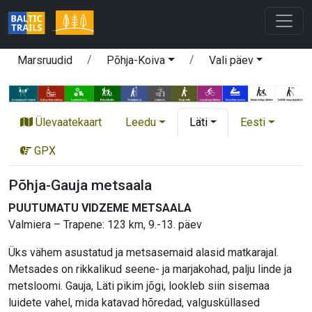
Marsruudid
Põhja-Koiva
Vali päev
Ülevaatekaart
Leedu
Läti
Eesti
GPX
Põhja-Gauja metsaala
PUUTUMATU VIDZEME METSAALA
Valmiera – Trapene: 123 km, 9.-13. päev
Üks vähem asustatud ja metsasemaid alasid matkarajal.
Metsades on rikkalikud seene- ja marjakohad, palju linde ja
metsloomi. Gauja, Läti pikim jõgi, lookleb siin sisemaa
luidete vahel, mida katavad hõredad, valgusküllased