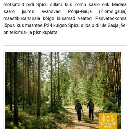
metsateid pidi Spicu sillani, kus Zemā saare ehk Madala
saare juures avanevad Põhja-Gauja (Ziemeļgauja)
maastikukaitseala kõige ilusamad vaated. Päevateekonna
lõpus, kus maantee P24 kulgeb Spicu silda pidi üle Gauja jõe,
on telkimis- ja piknikuplats.