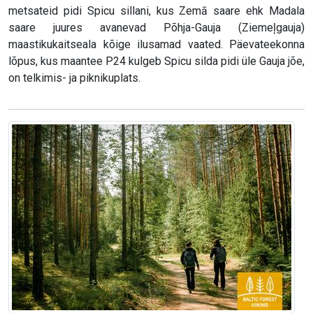
metsateid pidi Spicu sillani, kus Zemā saare ehk Madala
saare juures avanevad Põhja-Gauja (Ziemeļgauja)
maastikukaitseala kõige ilusamad vaated. Päevateekonna
lõpus, kus maantee P24 kulgeb Spicu silda pidi üle Gauja jõe,
on telkimis- ja piknikuplats.