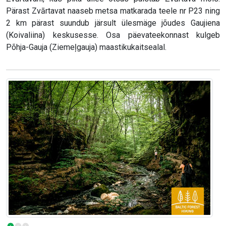
Pärast Zvārtavat naaseb metsa matkarada teele nr P23 ning
2 km pärast suundub järsult ülesmäge jõudes Gaujiena
(Koivaliina) keskusesse. Osa päevateekonnast kulgeb
Põhja-Gauja (Ziemeļgauja) maastikukaitsealal.