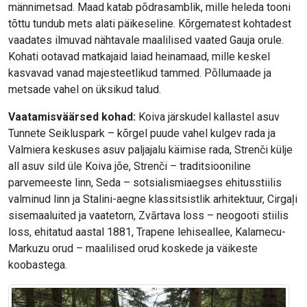
männimetsad. Maad katab põdrasamblik, mille heleda tooni
tõttu tundub mets alati päikeseline. Kõrgematest kohtadest
vaadates ilmuvad nähtavale maalilised vaated Gauja orule.
Kohati ootavad matkajaid laiad heinamaad, mille keskel
kasvavad vanad majesteetlikud tammed. Põllumaade ja
metsade vahel on üksikud talud.
Vaatamisväärsed kohad:
Koiva järskudel kallastel asuv
Tunnete Seikluspark – kõrgel puude vahel kulgev rada ja
Valmiera keskuses asuv paljajalu käimise rada, Strenči külje
all asuv sild üle Koiva jõe, Strenči – traditsiooniline
parvemeeste linn, Seda – sotsialismiaegses ehitusstiilis
valminud linn ja Stalini-aegne klassitsistlik arhitektuur, Cirgaļi
sisemaaluited ja vaatetorn, Zvārtava loss – neogooti stiilis
loss, ehitatud aastal 1881, Trapene lehiseallee, Kalamecu-
Markuzu orud – maalilised orud koskede ja väikeste
koobastega.