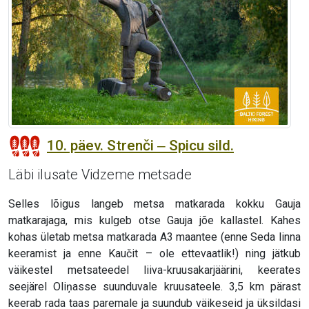
10. päev. Strenči ‒ Spicu sild.
Läbi ilusate Vidzeme metsade
Selles lõigus langeb metsa matkarada kokku Gauja
matkarajaga, mis kulgeb otse Gauja jõe kallastel. Kahes
kohas ületab metsa matkarada A3 maantee (enne Seda linna
keeramist ja enne Kaučit – ole ettevaatlik!) ning jätkub
väikestel metsateedel liiva-kruusakarjäärini, keerates
seejärel Oliņasse suunduvale kruusateele. 3,5 km pärast
keerab rada taas paremale ja suundub väikeseid ja üksildasi