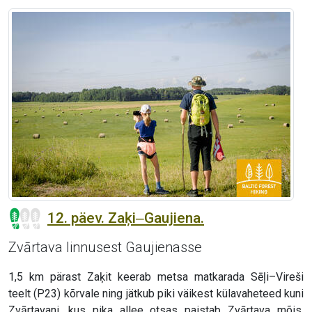
12. päev. Zaķi‒Gaujiena.
Zvārtava linnusest Gaujienasse
1,5 km pärast Zaķit keerab metsa matkarada Sēļi–Vireši
teelt (P23) kõrvale ning jätkub piki väikest külavaheteed kuni
Zvārtavani, kus pika allee otsas paistab Zvārtava mõis.