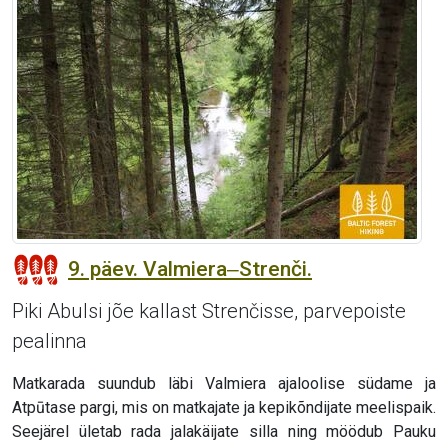
9. päev. Valmiera‒Strenči.
Piki Abulsi jõe kallast Strenčisse, parvepoiste
pealinna
Matkarada suundub läbi Valmiera ajaloolise südame ja
Atpūtase pargi, mis on matkajate ja kepikõndijate meelispaik.
Seejärel ületab rada jalakäijate silla ning möödub Pauku