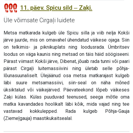
11. päev. Spicu sild ‒ Zaķi.
Üle võimsate Cirgaļi luidete
Metsa matkarada kulgeb üle Spicu silla ja viib nelja Kokši
järve juurde, mis on omavahel ühendatud väikese ojaga. Siin
on telkimis- ja piknikuplats ning loodusrada. Ümbritsev
loodus on väga kaunis ning metsad on täis häid söögiseeni.
Pärast viimast Kokši järve, Dibenat, jõuab rada tunni või paari
pärast Cirgaļi luitemassiivini ning ületab selle põhja-
lõunasuunaliselt. Ülejäänud osa metsa matkarajast kulgeb
läbi suure metsamassiivi, siin-seal on näha mõned
üksiktalud või väikejärved. Päevateekond lõpeb väikeses
Zaķi külas. Külas puuduvad teenused, seega mõtle oma
matka kavandades hoolikalt läbi kõik, mida vajad ning tee
vastavad kokkulepped. Rada kulgeb Põhja-Gauja
(Ziemeļgauja) maastikukaitsealal.