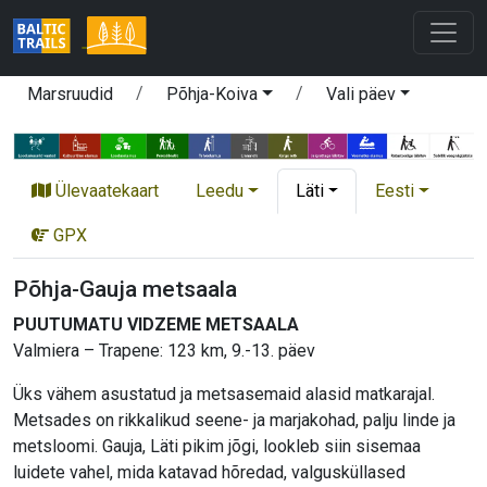
Marsruudid
Põhja-Koiva
Vali päev
Ülevaatekaart
Leedu
Läti
Eesti
GPX
Põhja-Gauja metsaala
PUUTUMATU VIDZEME METSAALA
Valmiera – Trapene: 123 km, 9.-13. päev
Üks vähem asustatud ja metsasemaid alasid matkarajal.
Metsades on rikkalikud seene- ja marjakohad, palju linde ja
metsloomi. Gauja, Läti pikim jõgi, lookleb siin sisemaa
luidete vahel, mida katavad hõredad, valgusküllased