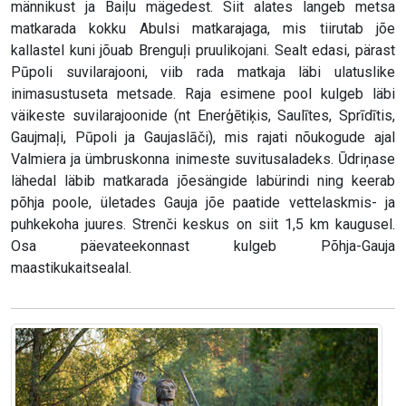
männikust ja Baiļu mägedest. Siit alates langeb metsa
matkarada kokku Abulsi matkarajaga, mis tiirutab jõe
kallastel kuni jõuab Brenguļi pruulikojani. Sealt edasi, pärast
Pūpoli suvilarajooni, viib rada matkaja läbi ulatuslike
inimasustuseta metsade. Raja esimene pool kulgeb läbi
väikeste suvilarajoonide (nt Enerģētiķis, Saulītes, Sprīdītis,
Gaujmaļi, Pūpoli ja Gaujaslāči), mis rajati nõukogude ajal
Valmiera ja ümbruskonna inimeste suvitusaladeks. Ūdriņase
lähedal läbib matkarada jõesängide labürindi ning keerab
põhja poole, ületades Gauja jõe paatide vettelaskmis- ja
puhkekoha juures. Strenči keskus on siit 1,5 km kaugusel.
Osa päevateekonnast kulgeb Põhja-Gauja
maastikukaitsealal.