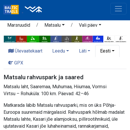
Marsruudid
Matsalu
Vali päev
Ülevaatekaart
Leedu
Läti
Eesti
GPX
Matsalu rahvuspark ja saared
Matsalu laht, Saaremaa, Muhumaa, Hiiumaa, Vormsi
Virtsu – Rohuküla: 100 km. Päevad: 42–46
Matkarada läbib Matsalu rahvusparki, mis on üks Põhja-
Euroopa suuremaid märgalasid. Rahvuspark hõlmab madalat
Matsalu lahte, Kasari jõe alamjooksu, pillirootihnikuid, üle
ujutatavaid Kasari jõe luhaheinamaid, rannakarjamaid,