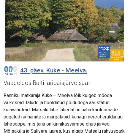
43. päev. Kuke - Meelva.
Vaadeldes Balti jääpaisjärve saari
Ranniku matkaraja Kuke – Meelva lõik kulgeb mööda
väikeseid, talude ja hooldatud põldudega ääristatud
külavaheteid. Matsalu lahe lähedal on näha kariloomade
pügatud rannaniite ja märgalasid, kunagi merest eraldunud
lahesoppe, mis täna on kinnikasvamise ohus järved.
Mõisaküla ja Salivere juures, kus algab Matsalu rahvuspark,