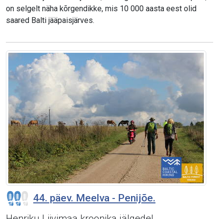
on selgelt näha kõrgendikke, mis 10 000 aasta eest olid
saared Balti jääpaisjärves.
44. päev. Meelva - Penijõe.
Henriku Liivimaa kroonika jälgedel