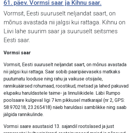
61. päev. Vormsi saar ja Kihnu saar.
Vormsit, Eesti suuruselt neljandat saart, on
mõnus avastada nii jalgsi kui rattaga. Kihnu on
Liivi lahe suurim saar ja suuruselt seitsmes
Eesti saar.
Vormsi saar
Vormsit, Eesti suuruselt neljandat saart, on mõnus avastada
nii jalgsi kui rattaga. Saar sobib paaripäevaseks matkaks
puutumatu looduse ning rahu ja vaikuse otsijaile,
rannikuäärsed rohumaad, roostikud, metsad ja lahed pakuvad
elupaiku haruldastele taime- ja linnuliikidele. Läbi Rumpo
poolsaare kulgeval ligi 7 km pikkusel matkarajal (nr 2, GPS:
58.970218, 23.265418) näeb haruldasi samblikke ning saab
jälgida rannikulinde.
Vormsi saare asustasid 13. sajandil rootslased ja just