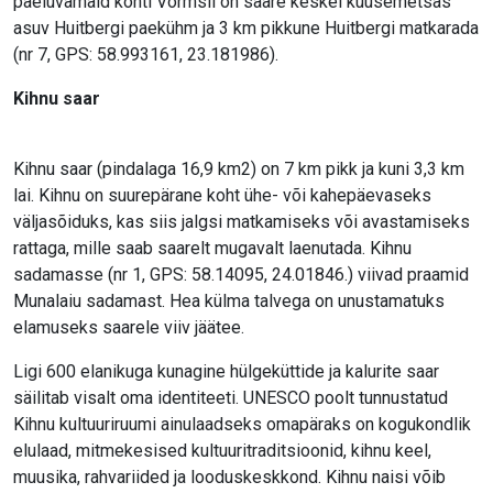
paeluvamaid kohti Vormsil on saare keskel kuusemetsas
asuv Huitbergi paekühm ja 3 km pikkune Huitbergi matkarada
(nr 7, GPS: 58.993161, 23.181986).
Kihnu saar
Kihnu saar (pindalaga 16,9 km2) on 7 km pikk ja kuni 3,3 km
lai. Kihnu on suurepärane koht ühe- või kahepäevaseks
väljasõiduks, kas siis jalgsi matkamiseks või avastamiseks
rattaga, mille saab saarelt mugavalt laenutada. Kihnu
sadamasse (nr 1, GPS: 58.14095, 24.01846.) viivad praamid
Munalaiu sadamast. Hea külma talvega on unustamatuks
elamuseks saarele viiv jäätee.
Ligi 600 elanikuga kunagine hülgeküttide ja kalurite saar
säilitab visalt oma identiteeti. UNESCO poolt tunnustatud
Kihnu kultuuriruumi ainulaadseks omapäraks on kogukondlik
elulaad, mitmekesised kultuuritraditsioonid, kihnu keel,
muusika, rahvariided ja looduskeskkond. Kihnu naisi võib