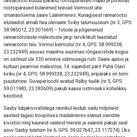
rannarootsi kultuuripärand, rootsipunased majad ja põnevad
rootsipärased külanimed teevad Vormsist ühe
omanäolisema saare Läänemeres. Kunagisest rannarootsi
elulaadist annab hea ülevaate Sviby talumuuseum (nr 3, GPS:
58.985012, 23.301669) – fotode ja põgenenud
rannarootslaste mälestuste järgi terviklikult taastatud
rannarootsi talu. Vormsi kalmistul (nr 4, GPS: 58.999338,
23.232949) asuvas maailma suurimas rõngasristide kogus
on säilinud üle 330 erineva välimusega risti. Saare ajaloo ja
kultuuri peamise mälestise, 14. sajandist pärit Püha Olavi
kiriku (nr 4, GPS: 58.999338, 23.232949), eripäraks on torni
puudumine. Suveperioodil avatud Rälby tuulik (nr 5, GPS:
59.011983, 23.283609) pakub kaasa ostmiseks kohalikku
käsitööd.
Saxby lubjakivivallidega rannikul leidub sadu miljoneid
aastaid tagasi troopilises madalmeres elanud olendite
kivistisi ning kauneid vaateid merele ja saarele pakub seal
asuv Saxby tuletorn (nr 6, GPS: 59.027647, 23.117274). Üks