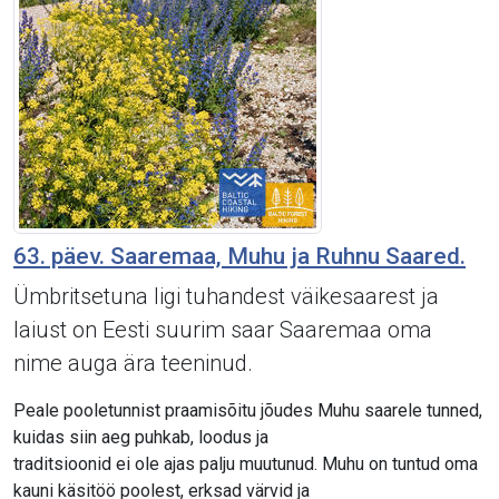
63. päev. Saaremaa, Muhu ja Ruhnu Saared.
Ümbritsetuna ligi tuhandest väikesaarest ja
laiust on Eesti suurim saar Saaremaa oma
nime auga ära teeninud.
Peale pooletunnist praamisõitu jõudes Muhu saarele tunned,
kuidas siin aeg puhkab, loodus ja
traditsioonid ei ole ajas palju muutunud. Muhu on tuntud oma
kauni käsitöö poolest, erksad värvid ja