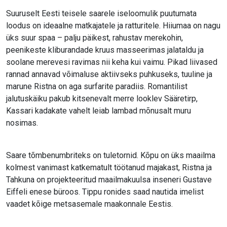
Suuruselt Eesti teisele saarele iseloomulik puutumata
loodus on ideaalne matkajatele ja ratturitele. Hiiumaa on nagu
üks suur spaa – palju päikest, rahustav merekohin,
peenikeste kliburandade kruus masseerimas jalataldu ja
soolane merevesi ravimas nii keha kui vaimu. Pikad liivased
rannad annavad võimaluse aktiivseks puhkuseks, tuuline ja
marune Ristna on aga surfarite paradiis. Romantilist
jalutuskäiku pakub kitsenevalt merre looklev Sääretirp,
Kassari kadakate vahelt leiab lambad mõnusalt muru
nosimas.
Saare tõmbenumbriteks on tuletornid. Kõpu on üks maailma
kolmest vanimast katkematult töötanud majakast, Ristna ja
Tahkuna on projekteeritud maailmakuulsa inseneri Gustave
Eiffeli enese büroos. Tippu ronides saad nautida imelist
vaadet kõige metsasemale maakonnale Eestis.