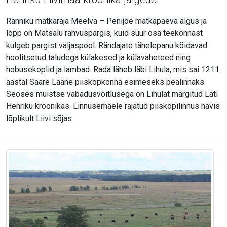
Ranniku matkaraja Meelva – Penijõe matkapäeva algus ja
lõpp on Matsalu rahvuspargis, kuid suur osa teekonnast
kulgeb pargist väljaspool. Rändajate tähelepanu köidavad
hoolitsetud taludega külakesed ja külavaheteed ning
hobusekoplid ja lambad. Rada läheb läbi Lihula, mis sai 1211.
aastal Saare Lääne piiskopkonna esimeseks pealinnaks.
Seoses muistse vabadusvõitlusega on Lihulat märgitud Läti
Henriku kroonikas. Linnusemäele rajatud piiskopilinnus hävis
lõplikult Liivi sõjas.