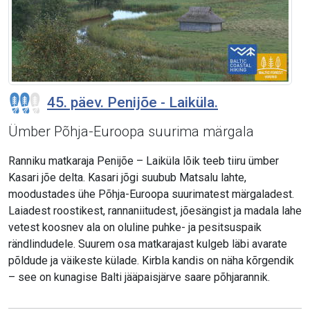
45. päev. Penijõe - Laiküla.
Ümber Põhja-Euroopa suurima märgala
Ranniku matkaraja Penijõe – Laiküla lõik teeb tiiru ümber
Kasari jõe delta. Kasari jõgi suubub Matsalu lahte,
moodustades ühe Põhja-Euroopa suurimatest märgaladest.
Laiadest roostikest, rannaniitudest, jõesängist ja madala lahe
vetest koosnev ala on oluline puhke- ja pesitsuspaik
rändlindudele. Suurem osa matkarajast kulgeb läbi avarate
põldude ja väikeste külade. Kirbla kandis on näha kõrgendik
– see on kunagise Balti jääpaisjärve saare põhjarannik.