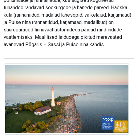
põllumaade ja rannaniitude, kus sügiseti kogunevad
tuhanded rändavad sookurgede ja hanede parved. Haeska
küla (rannaniidud, madalad lahesopid, väikelaiud, karjamaad)
ja Puise nina (rannaniidud, karjamaad, madalikud) on
suurepärased linnuvaatlustornidega paigad rändlindude
vaatlemiseks. Maalilised laidudega pikitud merevaated
avanevad Põgaris – Sassi ja Puise nina kandis.