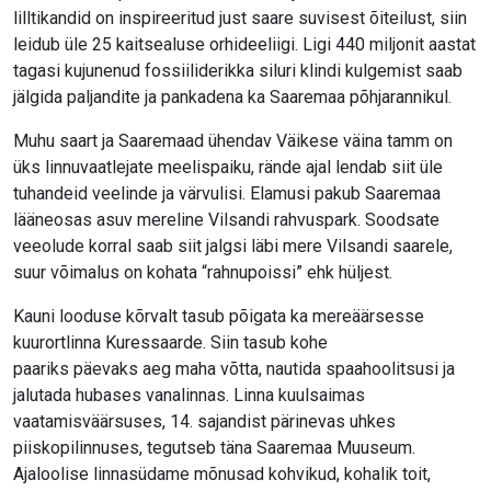
lilltikandid on inspireeritud just saare suvisest õiteilust, siin
leidub üle 25 kaitsealuse orhideeliigi. Ligi 440 miljonit aastat
tagasi kujunenud fossiiliderikka siluri klindi kulgemist saab
jälgida paljandite ja pankadena ka Saaremaa põhjarannikul.
Muhu saart ja Saaremaad ühendav Väikese väina tamm on
üks linnuvaatlejate meelispaiku, rände ajal lendab siit üle
tuhandeid veelinde ja värvulisi. Elamusi pakub Saaremaa
lääneosas asuv mereline Vilsandi rahvuspark. Soodsate
veeolude korral saab siit jalgsi läbi mere Vilsandi saarele,
suur võimalus on kohata “rahnupoissi” ehk hüljest.
Kauni looduse kõrvalt tasub põigata ka mereäärsesse
kuurortlinna Kuressaarde. Siin tasub kohe
paariks päevaks aeg maha võtta, nautida spaahoolitsusi ja
jalutada hubases vanalinnas. Linna kuulsaimas
vaatamisväärsuses, 14. sajandist pärinevas uhkes
piiskopilinnuses, tegutseb täna Saaremaa Muuseum.
Ajaloolise linnasüdame mõnusad kohvikud, kohalik toit,