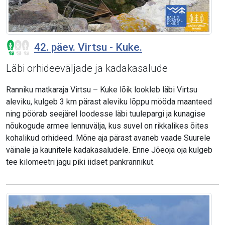
42. päev. Virtsu - Kuke.
Läbi orhideeväljade ja kadakasalude
Ranniku matkaraja Virtsu – Kuke lõik lookleb läbi Virtsu
aleviku, kulgeb 3 km pärast aleviku lõppu mööda maanteed
ning pöörab seejärel loodesse läbi tuulepargi ja kunagise
nõukogude armee lennuvälja, kus suvel on rikkalikes õites
kohalikud orhideed. Mõne aja pärast avaneb vaade Suurele
väinale ja kaunitele kadakasaludele. Enne Jõeoja oja kulgeb
tee kilomeetri jagu piki iidset pankrannikut.