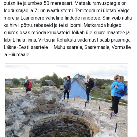
puisniite ja umbes 50 meresaart. Matsalu rahvuspargis on
loodusrajad ja 7 linnuvaatlustorni. Territooriumi ületab Valge
mere ja Läänemere vaheline lindude rändetee. Siin võib näha
ka hirvi, põtru, rebaseid ja teisi loomi. Matkarada kulgeb
suures osas mööda kruusateid, lõikab üle suure maantee ja
läbi Lihula linna. Virtsu ja Rohuküla sadamast saab praamiga
Lääne-Eesti saartele – Muhu saarele, Saaremaale, Vormsile
ja Hiiumaale.