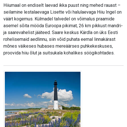
Hiiumaal on endiselt laevad ikka puust ning mehed rauast –
seilamine lestalaevaga Lisette või halulaevaga Hiiu Ingel on
väärt kogemus. Külmadel talvedel on võimalus praamide
asemel sõita mööda Euroopa pikimat, 26 km pikkust mandri-
ja saarevahelist jääteed. Saare keskus Kärdla on üks Eesti
rohelisemaid aedlinnu, siin võid puhata eemal linnakärast
mõnes väikeses hubases mereäärses puhkekeskuses,
proovida hiiu õlut ja suitsukala kohalikes söögikohtades.