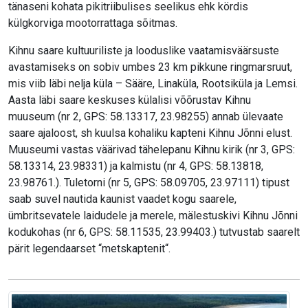
tänaseni kohata pikitriibulises seelikus ehk kördis
külgkorviga mootorrattaga sõitmas.
Kihnu saare kultuuriliste ja looduslike vaatamisväärsuste
avastamiseks on sobiv umbes 23 km pikkune ringmarsruut,
mis viib läbi nelja küla – Sääre, Linaküla, Rootsiküla ja Lemsi.
Aasta läbi saare keskuses külalisi võõrustav Kihnu
muuseum (nr 2, GPS: 58.13317, 23.98255) annab ülevaate
saare ajaloost, sh kuulsa kohaliku kapteni Kihnu Jõnni elust.
Muuseumi vastas väärivad tähelepanu Kihnu kirik (nr 3, GPS:
58.13314, 23.98331) ja kalmistu (nr 4, GPS: 58.13818,
23.98761.). Tuletorni (nr 5, GPS: 58.09705, 23.97111) tipust
saab suvel nautida kaunist vaadet kogu saarele,
ümbritsevatele laidudele ja merele, mälestuskivi Kihnu Jõnni
kodukohas (nr 6, GPS: 58.11535, 23.99403.) tutvustab saarelt
pärit legendaarset “metskaptenit“.