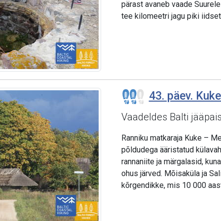
pärast avaneb vaade Suurele 
tee kilomeetri jagu piki iidse
43. päev. Kuke
Vaadeldes Balti jääpais
Ranniku matkaraja Kuke – Mee
põldudega ääristatud külavah
rannaniite ja märgalasid, ku
ohus järved. Mõisaküla ja Sal
kõrgendikke, mis 10 000 aasta