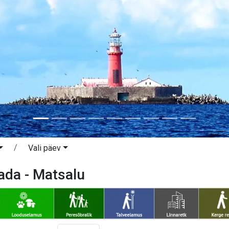
Vali päev
ada - Matsalu