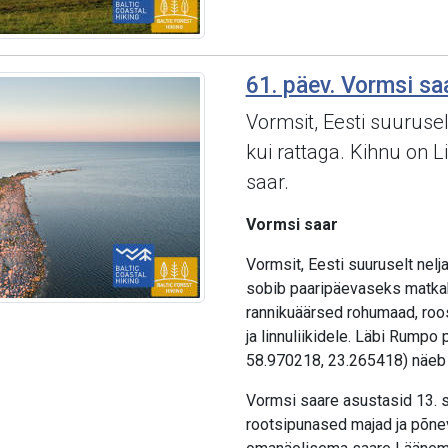
61. päev. Vormsi saa
Vormsit, Eesti suurusel
kui rattaga. Kihnu on L
saar.
Vormsi saar
Vormsit, Eesti suuruselt nelja
sobib paaripäevaseks matkaks
rannikuäärsed rohumaad, roos
ja linnuliikidele. Läbi Rumpo 
58.970218, 23.265418) näeb h
Vormsi saare asustasid 13. sa
rootsipunased majad ja põne