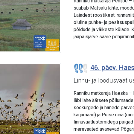
Ranniku matkaraja Penijõe – La
suubub Matsalu lahte, moodu
Laiadest roostikest, rannanii
oluline puhke- ja pesitsuspa
põldude ja väikeste külade. 
jääpaisjärve saare põhjaranni
46. päev. Haes
Linnu- ja loodusvaatl
Ranniku matkaraja Haeska – 
läbi lahe äärsete põllumaade
sookurgede ja hanede parved.
karjamaad) ja Puise nina (ra
linnuvaatlustornidega paigad
merevaated avanevad Põgaris