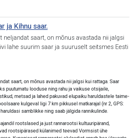
r ja Kihnu saar.
t neljandat saart, on mõnus avastada nii jalgsi
iivi lahe suurim saar ja suuruselt seitsmes Eesti
ndat saart, on mõnus avastada nii jalgsi kui rattaga. Saar
 puutumatu looduse ning rahu ja vaikuse otsijaile,
tikud, metsad ja lahed pakuvad elupaiku haruldastele taime-
poolsaare kulgeval ligi 7 km pikkusel matkarajal (nr 2, GPS:
aruldasi samblikke ning saab jälgida rannikulinde.
jandil rootslased ja just rannarootsi kultuuripärand,
vad rootsipärased külanimed teevad Vormsist ühe