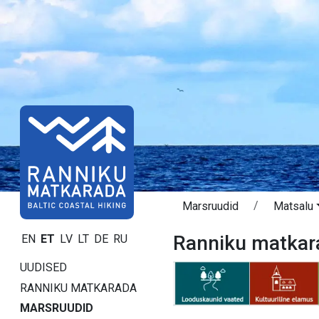
Marsruudid
Matsalu
Ranniku matkar
EN
ET
LV
LT
DE
RU
UUDISED
RANNIKU MATKARADA
MARSRUUDID