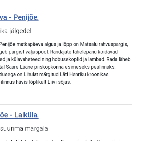
va - Penijõe.
ika jälgedel
Penijõe matkapäeva algus ja lõpp on Matsalu rahvuspargis,
geb pargist väljaspool. Rändajate tähelepanu köidavad
ed ja külavaheteed ning hobusekoplid ja lambad. Rada läheb
astal Saare Lääne piiskopkonna esimeseks pealinnaks.
usega on Lihulat märgitud Läti Henriku kroonikas.
innus hävis lõplikult Liivi sõjas.
õe - Laiküla.
 suurima märgala