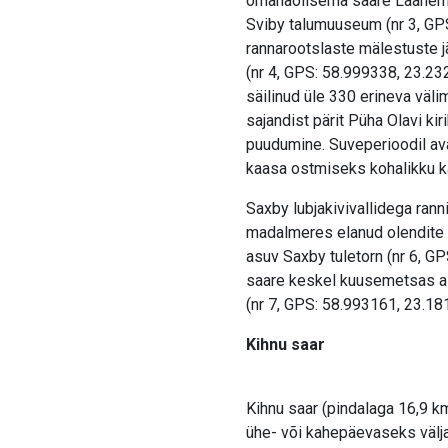
omanäolisema saare Läänemer
Sviby talumuuseum (nr 3, GP
rannarootslaste mälestuste jär
(nr 4, GPS: 58.999338, 23.2
säilinud üle 330 erineva väli
sajandist pärit Püha Olavi ki
puudumine. Suveperioodil ava
kaasa ostmiseks kohalikku k
Saxby lubjakivivallidega rann
madalmeres elanud olendite k
asuv Saxby tuletorn (nr 6, G
saare keskel kuusemetsas as
(nr 7, GPS: 58.993161, 23.18
Kihnu saar
Kihnu saar (pindalaga 16,9 km
ühe- või kahepäevaseks välj