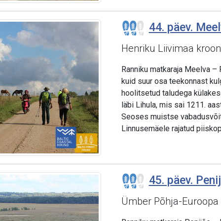
44. päev. Meel
Henriku Liivimaa kroon
Ranniku matkaraja Meelva – 
kuid suur osa teekonnast kul
hoolitsetud taludega külakes
läbi Lihula, mis sai 1211. a
Seoses muistse vabadusvõitl
Linnusemäele rajatud piiskopil
45. päev. Penij
Ümber Põhja-Euroopa