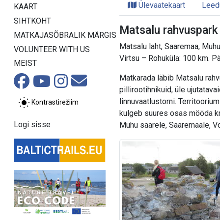
Ülevaatekaart
Leed
KAART
SIHTKOHT
Matsalu rahvuspark 
MATKAJASÕBRALIK MÄRGIS
Matsalu laht, Saaremaa, Muh
VOLUNTEER WITH US
Virtsu – Rohuküla: 100 km. 
MEIST
Matkarada läbib Matsalu rahv
pillirootihnikuid, üle ujutata
linnuvaatlustorni. Territooriu
Kontrastirežiim
kulgeb suures osas mööda kru
Logi sisse
Muhu saarele, Saaremaale, Vo