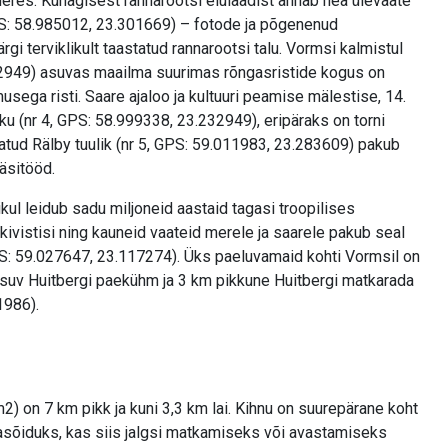
es. Kunagisest rannarootsi elulaadist annab hea ülevaate
S: 58.985012, 23.301669) – fotode ja põgenenud
gi terviklikult taastatud rannarootsi talu. Vormsi kalmistul
32949) asuvas maailma suurimas rõngasristide kogus on
musega risti. Saare ajaloo ja kultuuri peamise mälestise, 14.
riku (nr 4, GPS: 58.999338, 23.232949), eripäraks on torni
tud Rälby tuulik (nr 5, GPS: 59.011983, 23.283609) pakub
äsitööd.
ikul leidub sadu miljoneid aastaid tagasi troopilises
ivistisi ning kauneid vaateid merele ja saarele pakub seal
PS: 59.027647, 23.117274). Üks paeluvamaid kohti Vormsil on
uv Huitbergi paekühm ja 3 km pikkune Huitbergi matkarada
1986).
2) on 7 km pikk ja kuni 3,3 km lai. Kihnu on suurepärane koht
asõiduks, kas siis jalgsi matkamiseks või avastamiseks