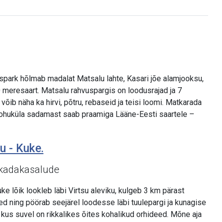
park hõlmab madalat Matsalu lahte, Kasari jõe alamjooksu,
 50 meresaart. Matsalu rahvuspargis on loodusrajad ja 7
võib näha ka hirvi, põtru, rebaseid ja teisi loomi. Matkarada
a Rohuküla sadamast saab praamiga Lääne-Eesti saartele –
u - Kuke.
 kadakasalude
ke lõik lookleb läbi Virtsu aleviku, kulgeb 3 km pärast
 ning pöörab seejärel loodesse läbi tuulepargi ja kunagise
kus suvel on rikkalikes õites kohalikud orhideed. Mõne aja