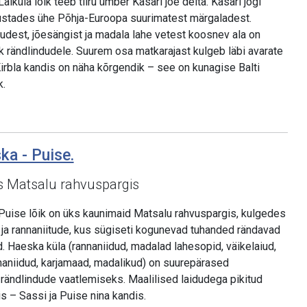
iküla lõik teeb tiiru ümber Kasari jõe delta. Kasari jõgi
stades ühe Põhja-Euroopa suurimatest märgaladest.
tudest, jõesängist ja madala lahe vetest koosnev ala on
ik rändlindudele. Suurem osa matkarajast kulgeb läbi avarate
Kirbla kandis on näha kõrgendik – see on kunagise Balti
k.
ka - Puise.
us Matsalu rahvuspargis
Puise lõik on üks kaunimaid Matsalu rahvuspargis, kulgedes
 ja rannaniitude, kus sügiseti kogunevad tuhanded rändavad
 Haeska küla (rannaniidud, madalad lahesopid, väikelaiud,
nnaniidud, karjamaad, madalikud) on suurepärased
 rändlindude vaatlemiseks. Maalilised laidudega pikitud
 – Sassi ja Puise nina kandis.