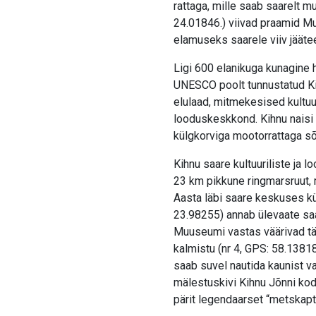
rattaga, mille saab saarelt 
24.01846.) viivad praamid M
elamuseks saarele viiv jääte
Ligi 600 elanikuga kunagine hü
UNESCO poolt tunnustatud Ki
elulaad, mitmekesised kultuur
looduskeskkond. Kihnu naisi v
külgkorviga mootorrattaga s
Kihnu saare kultuuriliste ja
23 km pikkune ringmarsruut, mi
Aasta läbi saare keskuses kü
23.98255) annab ülevaate saar
Muuseumi vastas väärivad täh
kalmistu (nr 4, GPS: 58.13818
saab suvel nautida kaunist v
mälestuskivi Kihnu Jõnni kod
pärit legendaarset “metskapte