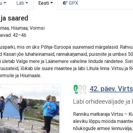
u
Läti
Eesti
GPX
ja saared
umaa, Hiiumaa, Vormsi
Päevad: 42–46
usparki, mis on üks Põhja-Euroopa suuremaid märgalasid. Rahvus
vaid Kasari jõe luhaheinamaid, rannakarjamaid, puisniite ja umbes
mi ületab Valge mere ja Läänemere vaheline lindude rändetee. Siin 
usateid, lõikab üle suure maantee ja läbi Lihula linna. Virtsu j
rmsile ja Hiiumaale.
42. päev. Virts
Läbi orhideeväljade ja
Ranniku matkaraja Virtsu – Ku
aleviku lõppu mööda maanteed
nõukogude armee lennuvälja, 