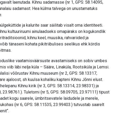
mugavalt laenutada. Kihnu sadamasse (nr 1, GPS: 58.14095,
unalaiu sadamast. Hea külma talvega on unustamatuks
e.
lgeküttide ja kalurite saar säilitab visalt oma identiteeti.
hnu kultuuriruumi ainulaadseks omapäraks on kogukondlik
itraditsioonid, kihnu keel, muusika, rahvariided ja
õib tänaseni kohata pikitriibulises seelikus ehk kördis
õitmas.
 looduslike vaatamisväärsuste avastamiseks on sobiv umbes
s viib läbi nelja küla – Sääre, Linaküla, Rootsiküla ja Lemsi.
lalisi võõrustav Kihnu muuseum (nr 2, GPS: 58.13317,
e ajaloost, sh kuulsa kohaliku kapteni Kihnu Jõnni elust.
elepanu Kihnu kirik (nr 3, GPS: 58.13314, 23.98331) ja
, 23.98761.). Tuletorni (nr 5, GPS: 58.09705, 23.97111) tipust
aadet kogu saarele, ümbritsevatele laidudele ja merele,
ukohas (nr 6, GPS: 58.11535, 23.99403.) tutvustab saarelt
nit“.