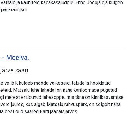
väinale ja kaunitele kadakasaludele. Enne Jõeoja oja kulgeb
t pankrannikut.
 - Meelva.
järve saari
lva lõik kulgeb mööda väikeseid, talude ja hooldatud
eteid. Matsalu lahe lähedal on näha kariloomade pügatud
nagi merest eraldunud lahesoppe, mis täna on kinnikasvamise
ivere juures, kus algab Matsalu rahvuspark, on selgelt näha
 eest olid saared Balti jääpaisjärves.