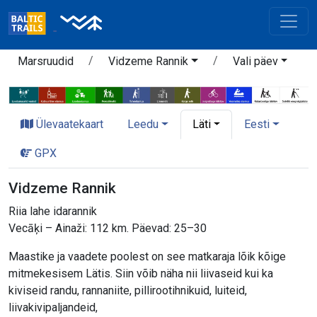
Marsruudid
Vidzeme Rannik
Vali päev
Ülevaatekaart
Leedu
Läti
Eesti
GPX
Vidzeme Rannik
Riia lahe idarannik
Vecāķi – Ainaži: 112 km. Päevad: 25–30
Maastike ja vaadete poolest on see matkaraja lõik kõige
mitmekesisem Lätis. Siin võib näha nii liivaseid kui ka
kiviseid randu, rannaniite, pillirootihnikuid, luiteid,
liivakivipaljandeid,