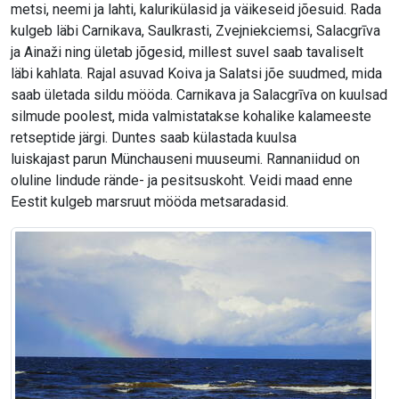
metsi, neemi ja lahti, kalurikülasid ja väikeseid jõesuid. Rada
kulgeb läbi Carnikava, Saulkrasti, Zvejniekciemsi, Salacgrīva
ja Ainaži ning ületab jõgesid, millest suvel saab tavaliselt
läbi kahlata. Rajal asuvad Koiva ja Salatsi jõe suudmed, mida
saab ületada sildu mööda. Carnikava ja Salacgrīva on kuulsad
silmude poolest, mida valmistatakse kohalike kalameeste
retseptide järgi. Duntes saab külastada kuulsa
luiskajast parun Münchauseni muuseumi. Rannaniidud on
oluline lindude rände- ja pesitsuskoht. Veidi maad enne
Eestit kulgeb marsruut mööda metsaradasid.