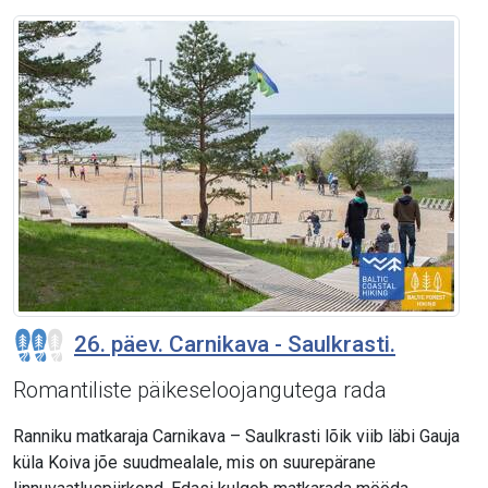
26. päev. Carnikava - Saulkrasti.
Romantiliste päikeseloojangutega rada
Ranniku matkaraja Carnikava – Saulkrasti lõik viib läbi Gauja
küla Koiva jõe suudmealale, mis on suurepärane