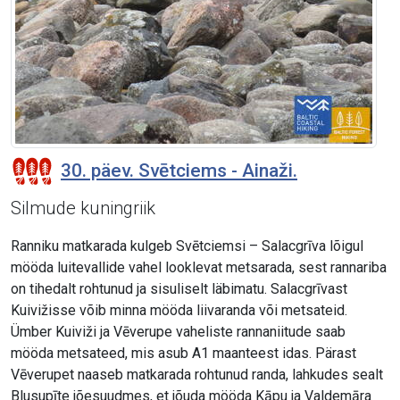
30. päev. Svētciems - Ainaži.
Silmude kuningriik
Ranniku matkarada kulgeb Svētciemsi – Salacgrīva lõigul
mööda luitevallide vahel looklevat metsarada, sest rannariba
on tihedalt rohtunud ja sisuliselt läbimatu. Salacgrīvast
Kuivižisse võib minna mööda liivaranda või metsateid.
Ümber Kuiviži ja Vēverupe vaheliste rannaniitude saab
mööda metsateed, mis asub A1 maanteest idas. Pärast
Vēverupet naaseb matkarada rohtunud randa, lahkudes sealt
Blusupīte jõesuudmes, et jõuda mööda Kāpu ja Valdemāra