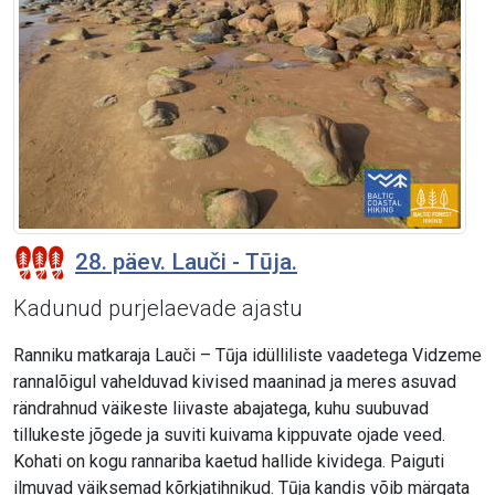
28. päev. Lauči - Tūja.
Kadunud purjelaevade ajastu
Ranniku matkaraja Lauči – Tūja idülliliste vaadetega Vidzeme
rannalõigul vahelduvad kivised maaninad ja meres asuvad
rändrahnud väikeste liivaste abajatega, kuhu suubuvad
tillukeste jõgede ja suviti kuivama kippuvate ojade veed.
Kohati on kogu rannariba kaetud hallide kividega. Paiguti
ilmuvad väiksemad kõrkjatihnikud. Tūja kandis võib märgata