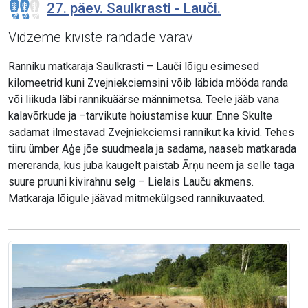
27. päev. Saulkrasti - Lauči.
Vidzeme kiviste randade värav
Ranniku matkaraja Saulkrasti – Lauči lõigu esimesed
kilomeetrid kuni Zvejniekciemsini võib läbida mööda randa
või liikuda läbi rannikuäärse männimetsa. Teele jääb vana
kalavõrkude ja –tarvikute hoiustamise kuur. Enne Skulte
sadamat ilmestavad Zvejniekciemsi rannikut ka kivid. Tehes
tiiru ümber Aģe jõe suudmeala ja sadama, naaseb matkarada
mereranda, kus juba kaugelt paistab Ārņu neem ja selle taga
suure pruuni kivirahnu selg – Lielais Lauču akmens.
Matkaraja lõigule jäävad mitmekülgsed rannikuvaated.