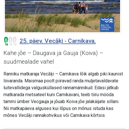
25. päev. Vecāķi - Carnikava.
Kahe jõe – Daugava ja Gauja (Koiva) –
suudmealade vahel
Ranniku matkaraja Vecāķi – Carnikava lõik algab piki kaunist
liivaranda. Maismaa poolt piiravad randa muljetavaldavate
luitevallidega valgusküllased rannamännikud. Edasi jätkub
matkarada metsateel kuni Carnikavani, teeb tiiru mööda
tammi ümber Vecgauja ja jõuab Koiva jõe jalakäijate sillani.
Nii matkapäeva alguses kui lõpus on mõnus istuda kas
mõnes Vecāķi rannakohvikus või Carnikava kõrtsis.