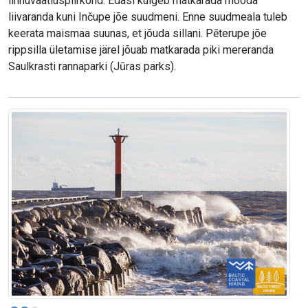
linnuvaatluspiirkond. Edasi kulgeb matkarada mööda
liivaranda kuni Inčupe jõe suudmeni. Enne suudmeala tuleb
keerata maismaa suunas, et jõuda sillani. Pēterupe jõe
rippsilla ületamise järel jõuab matkarada piki mereranda
Saulkrasti rannaparki (Jūras parks).