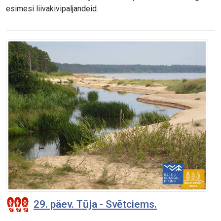
esimesi liivakivipaljandeid.
29. päev. Tūja - Svētciems.