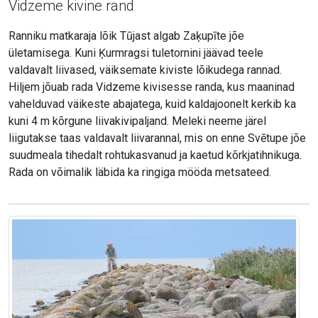
Vidzeme kivine rand
Ranniku matkaraja lõik Tūjast algab Zaķupīte jõe
ületamisega. Kuni Ķurmragsi tuletornini jäävad teele
valdavalt liivased, väiksemate kiviste lõikudega rannad.
Hiljem jõuab rada Vidzeme kivisesse randa, kus maaninad
vahelduvad väikeste abajatega, kuid kaldajoonelt kerkib ka
kuni 4 m kõrgune liivakivipaljand. Meleki neeme järel
liigutakse taas valdavalt liivarannal, mis on enne Svētupe jõe
suudmeala tihedalt rohtukasvanud ja kaetud kõrkjatihnikuga.
Rada on võimalik läbida ka ringiga mööda metsateed.