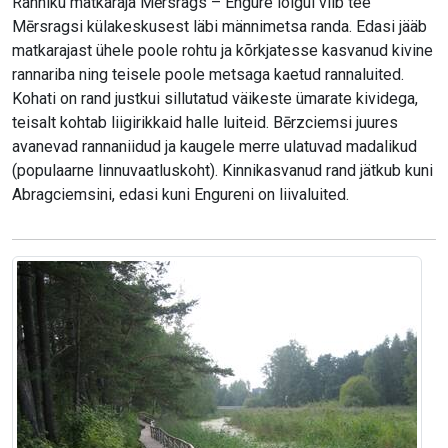
Ranniku matkaraja Mērsrags – Engure lõigul viib tee
Mērsragsi külakeskusest läbi männimetsa randa. Edasi jääb
matkarajast ühele poole rohtu ja kõrkjatesse kasvanud kivine
rannariba ning teisele poole metsaga kaetud rannaluited.
Kohati on rand justkui sillutatud väikeste ümarate kividega,
teisalt kohtab liigirikkaid halle luiteid. Bērzciemsi juures
avanevad rannaniidud ja kaugele merre ulatuvad madalikud
(populaarne linnuvaatluskoht). Kinnikasvanud rand jätkub kuni
Abragciemsini, edasi kuni Engureni on liivaluited.