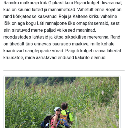
Ranniku matkaraja lõik Ģipkast kuni Rojani kulgeb liivarannal,
kus on kaunid luited ja männimetsad. Vahetult enne Rojat on
rand kõrkjatesse kasvanud. Roja ja Kaltene kiriku vaheline
lõik on aga kogu Läti rannajoone üks omapärasemaid, sest
siin sirutuvad merre paljud väikesed maaninad,
moodustades lahtesid ja kitsa siksakilise mereranna. Rand
on tihedalt täis erinevas suuruses maakive, mille kohale
kaarduvad sangleppade võrad. Paiguti kulgeb ranna lähedal
kruusatee, mida ääristavad endised kalurite elamud.