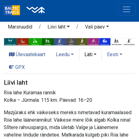
Marsruudid
Liivi laht
Vali päev
Ülevaatekaart
Leedu
Läti
Eesti
GPX
Liivi laht
Riia lahe Kuramaa rannik
Kolka – Jūrmala: 115 km. Päevad: 16–20
Mazjūraks ehk väikeseks mereks nimetavad kuramaalased
Riia lahe läänerannikut. Väikese mere lõik algab Kolka ninal
Slītere rahvuspargis, mida ületab Valge ja Läänemere
vaheline lindude rändetee. Matkarada kulgeb piki Riia lahe