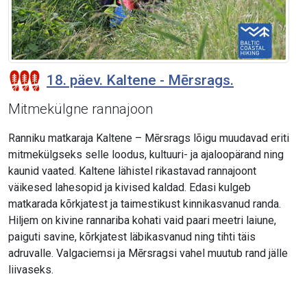
18. päev. Kaltene - Mērsrags.
Mitmekülgne rannajoon
Ranniku matkaraja Kaltene – Mērsrags lõigu muudavad eriti
mitmekülgseks selle loodus, kultuuri- ja ajaloopärand ning
kaunid vaated. Kaltene lähistel rikastavad rannajoont
väikesed lahesopid ja kivised kaldad. Edasi kulgeb
matkarada kõrkjatest ja taimestikust kinnikasvanud randa.
Hiljem on kivine rannariba kohati vaid paari meetri laiune,
paiguti savine, kõrkjatest läbikasvanud ning tihti täis
adruvalle. Valgaciemsi ja Mērsragsi vahel muutub rand jälle
liivaseks.