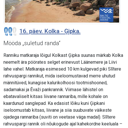
16. päev. Kolka - Ģipka.
Mööda „suletud randa“
Ranniku matkaraja lõigul Kolkast Ģipka suunas märkab Kolka
neemelt ära pöörates selget erinevust Läänemere ja Liivi
lahe vahel. Matkaraja esimesed 10 km kulgevad piki Slītere
rahvuspargi rannikut, mida iseloomustavad merre uhutud
männitüved, kunagise kalurikolhoosi tootmishooned,
sadamakai ja Ēvaži pankrannik. Viimase lähistel on
ebatavaliselt kitsas liivane rannariba, mille kohale on
kaardunud sanglepad. Ka edasist lõiku kuni Ģipkani
iseloomustab kitsas, liivane ja siia suubuvate väikeste
ojadega rannariba (suviti on veetase väga madal). Slītere
rahvuspargi rannik oli nõukogude ajal kahekordne keeluala –