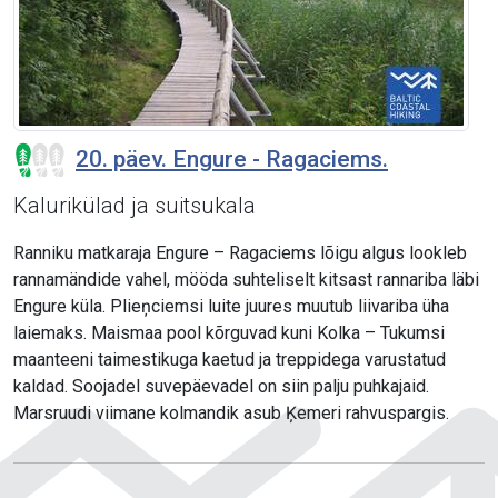
20. päev. Engure - Ragaciems.
Kalurikülad ja suitsukala
Ranniku matkaraja Engure – Ragaciems lõigu algus lookleb
rannamändide vahel, mööda suhteliselt kitsast rannariba läbi
Engure küla. Plieņciemsi luite juures muutub liivariba üha
laiemaks. Maismaa pool kõrguvad kuni Kolka – Tukumsi
maanteeni taimestikuga kaetud ja treppidega varustatud
kaldad. Soojadel suvepäevadel on siin palju puhkajaid.
Marsruudi viimane kolmandik asub Ķemeri rahvuspargis.