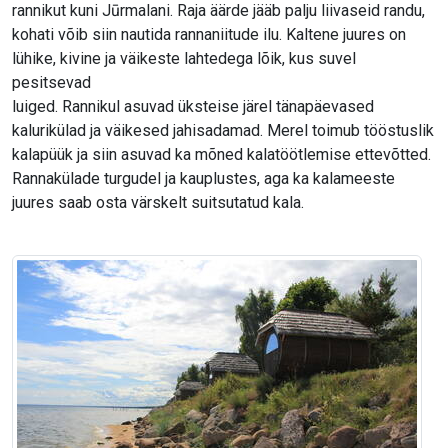
rannikut kuni Jūrmalani. Raja äärde jääb palju liivaseid randu,
kohati võib siin nautida rannaniitude ilu. Kaltene juures on
lühike, kivine ja väikeste lahtedega lõik, kus suvel
pesitsevad
luiged. Rannikul asuvad üksteise järel tänapäevased
kalurikülad ja väikesed jahisadamad. Merel toimub tööstuslik
kalapüük ja siin asuvad ka mõned kalatöötlemise ettevõtted.
Rannakülade turgudel ja kauplustes, aga ka kalameeste
juures saab osta värskelt suitsutatud kala.