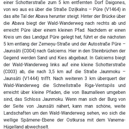
einer Schotterstraße zum 5 km entfernten Dorf Daigones,
von wo aus es über die Straße Dziļkalns – Pūre (V1464) in
das alte Tal der Abava herunter steigt. Hinter der Brücke über
die Abava biegt der Wald-Wanderweg nach rechts ab und
erreicht Pūre über einem kleinen Pfad. Nachdem er einen
Kreis um das Landgut Pūre gelegt hat, führt er die nächsten
5 km entlang der Zemeņu-Straße und der Autostraße Pūre –
Jaunsāti (C004) nach Galciems. Hier in den Steinbrüchen der
Gegend werden Sand und Kies abgebaut. In Galciems biegt
der Wald-Wanderweg links auf eine kleine Schotterstraße
(C003) ab, die nach 3,5 km auf die Straße Jaunmoku –
Jaunsāti (V1444) trifft. Nach weiteren 3 km überquert der
Wald-Wanderweg die Schnellstraße Riga-Ventspils und
erreicht über kleine Pfaden, die von Baumalleen umgeben
sind, das Schloss Jaunmoku. Wenn man sich der Burg von
der Seite von Jaunsāti nähert, kann man schöne, weite
Landschaften um den Wald-Wanderweg sehen, wo sich die
wellige Spārnene-Ebene der Ostkursa mit dem Vanema-
Hügelland abwechselt.