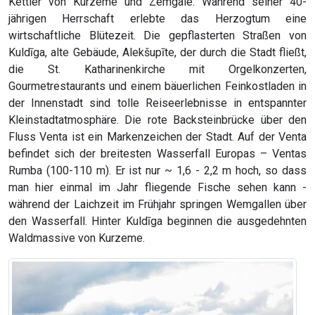
Kettler von Kurzeme und Zemgale. Während seiner 40-
jährigen Herrschaft erlebte das Herzogtum eine
wirtschaftliche Blütezeit. Die gepflasterten Straßen von
Kuldīga, alte Gebäude, Alekšupīte, der durch die Stadt fließt,
die St. Katharinenkirche mit Orgelkonzerten,
Gourmetrestaurants und einem bäuerlichen Feinkostladen in
der Innenstadt sind tolle Reiseerlebnisse in entspannter
Kleinstadtatmosphäre. Die rote Backsteinbrücke über den
Fluss Venta ist ein Markenzeichen der Stadt. Auf der Venta
befindet sich der breitesten Wasserfall Europas – Ventas
Rumba (100-110 m). Er ist nur ~ 1,6 - 2,2 m hoch, so dass
man hier einmal im Jahr fliegende Fische sehen kann -
während der Laichzeit im Frühjahr springen Wemgallen über
den Wasserfall. Hinter Kuldīga beginnen die ausgedehnten
Waldmassive von Kurzeme.