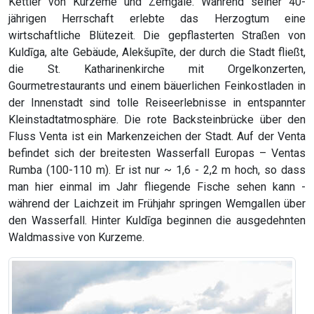
Kettler von Kurzeme und Zemgale. Während seiner 40-
jährigen Herrschaft erlebte das Herzogtum eine
wirtschaftliche Blütezeit. Die gepflasterten Straßen von
Kuldīga, alte Gebäude, Alekšupīte, der durch die Stadt fließt,
die St. Katharinenkirche mit Orgelkonzerten,
Gourmetrestaurants und einem bäuerlichen Feinkostladen in
der Innenstadt sind tolle Reiseerlebnisse in entspannter
Kleinstadtatmosphäre. Die rote Backsteinbrücke über den
Fluss Venta ist ein Markenzeichen der Stadt. Auf der Venta
befindet sich der breitesten Wasserfall Europas – Ventas
Rumba (100-110 m). Er ist nur ~ 1,6 - 2,2 m hoch, so dass
man hier einmal im Jahr fliegende Fische sehen kann -
während der Laichzeit im Frühjahr springen Wemgallen über
den Wasserfall. Hinter Kuldīga beginnen die ausgedehnten
Waldmassive von Kurzeme.