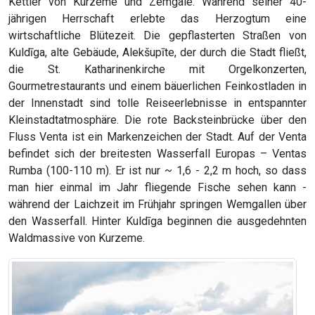
Kettler von Kurzeme und Zemgale. Während seiner 40-
jährigen Herrschaft erlebte das Herzogtum eine
wirtschaftliche Blütezeit. Die gepflasterten Straßen von
Kuldīga, alte Gebäude, Alekšupīte, der durch die Stadt fließt,
die St. Katharinenkirche mit Orgelkonzerten,
Gourmetrestaurants und einem bäuerlichen Feinkostladen in
der Innenstadt sind tolle Reiseerlebnisse in entspannter
Kleinstadtatmosphäre. Die rote Backsteinbrücke über den
Fluss Venta ist ein Markenzeichen der Stadt. Auf der Venta
befindet sich der breitesten Wasserfall Europas – Ventas
Rumba (100-110 m). Er ist nur ~ 1,6 - 2,2 m hoch, so dass
man hier einmal im Jahr fliegende Fische sehen kann -
während der Laichzeit im Frühjahr springen Wemgallen über
den Wasserfall. Hinter Kuldīga beginnen die ausgedehnten
Waldmassive von Kurzeme.