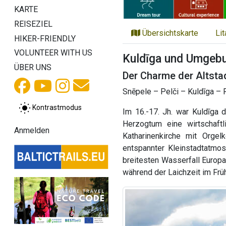
KARTE
REISEZIEL
Übersichtskarte
Li
HIKER-FRIENDLY
VOLUNTEER WITH US
Kuldīga und Umgeb
ÜBER UNS
Der Charme der Altsta
Snēpele – Pelči – Kuldīga – 
Kontrastmodus
Im 16.-17. Jh. war Kuldīga
Herzogtum eine wirtschaftli
Anmelden
Katharinenkirche mit Orgel
entspannter Kleinstadtatmos
breitesten Wasserfall Europa
während der Laichzeit im Fr