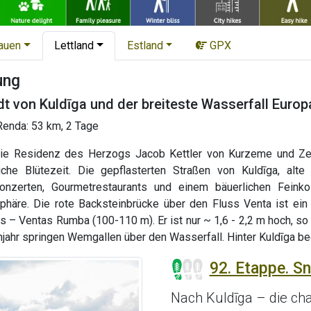
tauen
Lettland
Estland
GPX
ung
dt von Kuldīga und der breiteste Wasserfall Europ
Renda: 53 km, 2 Tage
 die Residenz des Herzogs Jacob Kettler von Kurzeme und Zem
che Blütezeit. Die gepflasterten Straßen von Kuldīga, alte 
konzerten, Gourmetrestaurants und einem bäuerlichen Feinko
phäre. Die rote Backsteinbrücke über den Fluss Venta ist ein
s – Ventas Rumba (100-110 m). Er ist nur ~ 1,6 - 2,2 m hoch, so
ühjahr springen Wemgallen über den Wasserfall. Hinter Kuldīga
92. Etappe. Sn
Nach Kuldīga – die cha