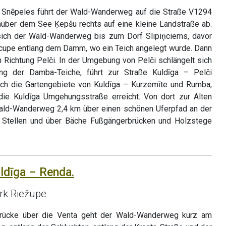
n Snēpeles führt der Wald-Wanderweg auf die Straße V1294
nüber dem See Ķepšu rechts auf eine kleine Landstraße ab.
sich der Wald-Wanderweg bis zum Dorf Slipiņciems, davor
ncupe entlang dem Damm, wo ein Teich angelegt wurde. Dann
Richtung Pelči. In der Umgebung von Pelči schlängelt sich
g der Damba-Teiche, führt zur Straße Kuldīga – Pelči
urch die Gartengebiete von Kuldīga – Kurzemīte und Rumba,
die Kuldīga Umgehungsstraße erreicht. Von dort zur Alten
Wald-Wanderweg 2,4 km über einen schönen Uferpfad an der
 Stellen und über Bäche Fußgängerbrücken und Holzstege
uldīga – Renda.
rk Riežupe
nbrücke über die Venta geht der Wald-Wanderweg kurz am