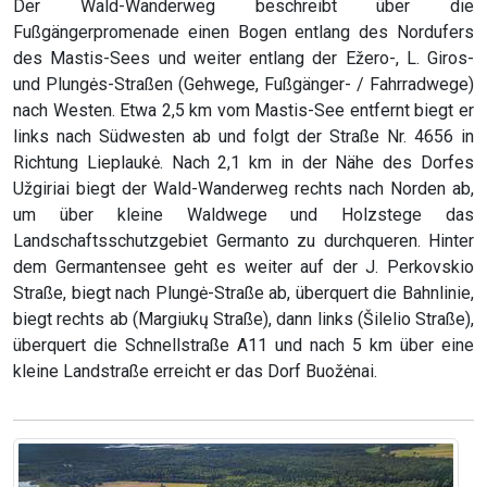
Der Wald-Wanderweg beschreibt über die
Fußgängerpromenade einen Bogen entlang des Nordufers
des Mastis-Sees und weiter entlang der Ežero-, L. Giros-
und Plungės-Straßen (Gehwege, Fußgänger- / Fahrradwege)
nach Westen. Etwa 2,5 km vom Mastis-See entfernt biegt er
links nach Südwesten ab und folgt der Straße Nr. 4656 in
Richtung Lieplaukė. Nach 2,1 km in der Nähe des Dorfes
Užgiriai biegt der Wald-Wanderweg rechts nach Norden ab,
um über kleine Waldwege und Holzstege das
Landschaftsschutzgebiet Germanto zu durchqueren. Hinter
dem Germantensee geht es weiter auf der J. Perkovskio
Straße, biegt nach Plungė-Straße ab, überquert die Bahnlinie,
biegt rechts ab (Margiukų Straße), dann links (Šilelio Straße),
überquert die Schnellstraße A11 und nach 5 km über eine
kleine Landstraße erreicht er das Dorf Buožėnai.