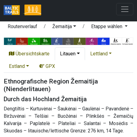
Routenverlauf
Žemaitija
Etappe wählen
Übersichtskarte
Litauen
Lettland
Estland
GPX
Ethnografische Region Žemaitija
(Nienderlitauen)
Durch das Hochland Žemaitija
Dengtiltis – Kurtuvėnai – Šaukėnai – Gaulėnai – Pavandenė –
Biržuvėnai – Telšiai – Buožėnai – Plinkšės – Žemaičių
Kalvarija – Paplatelė – Plateliai – Salantai – Mosėdis –
Skuodas – litauische/lettische Grenze: 276 km, 14 Tage.