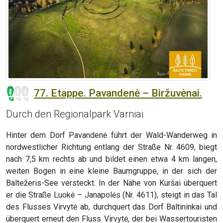
77. Etappe. Pavandenė – Biržuvėnai.
Durch den Regionalpark Varniai
Hinter dem Dorf Pavandenė führt der Wald-Wanderweg in
nordwestlicher Richtung entlang der Straße Nr. 4609, biegt
nach 7,5 km rechts ab und bildet einen etwa 4 km langen,
weiten Bogen in eine kleine Baumgruppe, in der sich der
Baltežeris-See versteckt. In der Nähe von Kuršai überquert
er die Straße Luokė – Janapolės (Nr. 4611), steigt in das Tal
des Flusses Virvytė ab, durchquert das Dorf Baltininkai und
überquert erneut den Fluss Virvytė, der bei Wassertouristen