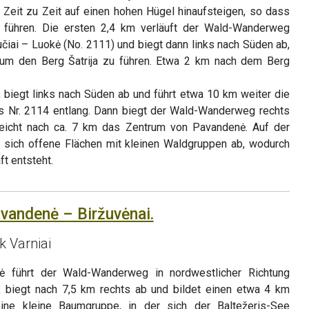
 Zeit zu Zeit auf einen hohen Hügel hinaufsteigen, so dass
r führen. Die ersten 2,4 km verläuft der Wald-Wanderweg
čiai – Luokė (No. 2111) und biegt dann links nach Süden ab,
um den Berg Šatrija zu führen. Etwa 2 km nach dem Berg
biegt links nach Süden ab und führt etwa 10 km weiter die
s Nr. 2114 entlang. Dann biegt der Wald-Wanderweg rechts
eicht nach ca. 7 km das Zentrum von Pavandenė. Auf der
sich offene Flächen mit kleinen Waldgruppen ab, wodurch
t entsteht.
avandenė – Biržuvėnai.
 Varniai
 führt der Wald-Wanderweg in nordwestlicher Richtung
9, biegt nach 7,5 km rechts ab und bildet einen etwa 4 km
ine kleine Baumgruppe, in der sich der Baltežeris-See