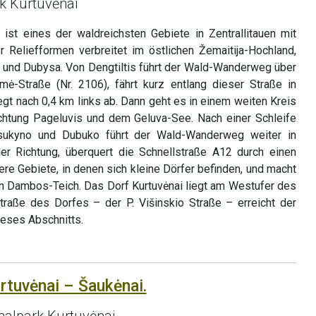
k Kurtuvėnai
 ist eines der waldreichsten Gebiete in Zentrallitauen mit
 Reliefformen verbreitet im östlichen Žemaitija-Hochland,
 und Dubysa. Von Dengtiltis führt der Wald-Wanderweg über
mė-Straße (Nr. 2106), fährt kurz entlang dieser Straße in
egt nach 0,4 km links ab. Dann geht es in einem weiten Kreis
chtung Pageluvis und dem Geluva-See. Nach einer Schleife
sukyno und Dubuko führt der Wald-Wanderweg weiter in
her Richtung, überquert die Schnellstraße A12 durch einen
ere Gebiete, in denen sich kleine Dörfer befinden, und macht
n Dambos-Teich. Das Dorf Kurtuvėnai liegt am Westufer des
traße des Dorfes – der P. Višinskio Straße – erreicht der
eses Abschnitts.
rtuvėnai – Šaukėnai.
alpark Kurtuvėnai