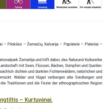
i – Plinkšės – Žemaičių Kalvarija – Paplatelė – Plateliai –
ionalpark Žemaitija und hilft dabei, das Naturund Kulturerbe
Landschaft mit Seen, Flüssen, Bächen, Sümpfen und Quellen.
sächlich dichten und dunklen Fichtenwäldern, natürlichen und
mückt. Wälder und Hügel verbergen alte Siedlungen und
 die Traditionen und die Feste der ethnographischen Region
ngtiltis – Kurtuvėnai.