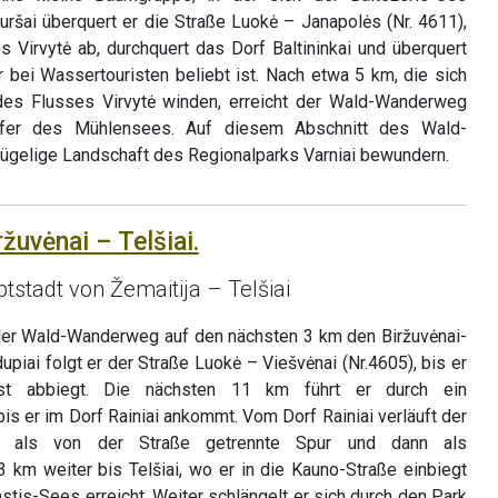
uršai überquert er die Straße Luokė – Janapolės (Nr. 4611),
s Virvytė ab, durchquert das Dorf Baltininkai und überquert
r bei Wassertouristen beliebt ist. Nach etwa 5 km, die sich
des Flusses Virvytė winden, erreicht der Wald-Wanderweg
fer des Mühlensees. Auf diesem Abschnitt des Wald-
gelige Landschaft des Regionalparks Varniai bewundern.
ržuvėnai – Telšiai.
stadt von Žemaitija – Telšiai
 der Wald-Wanderweg auf den nächsten 3 km den Biržuvėnai-
piai folgt er der Straße Luokė – Viešvėnai (Nr.4605), bis er
st abbiegt. Die nächsten 11 km führt er durch ein
bis er im Dorf Rainiai ankommt. Vom Dorf Rainiai verläuft der
t als von der Straße getrennte Spur und dann als
 km weiter bis Telšiai, wo er in die Kauno-Straße einbiegt
tis-Sees erreicht. Weiter schlängelt er sich durch den Park