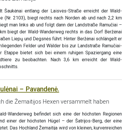
 Šaukėnai entlang der Laisvės-Straße erreicht der Wald-
 (Nr. 2103), biegt rechts nach Norden ab und nach 2,2 km
biegt man links ab und folgt dann der Landstraße Ramučiai –
5 km biegt der Wald-Wanderweg rechts in das Dorf Beržėnai
traßen Liepų und Degsnės führt. Hinter Beržėnai schlängelt er
mliegenden Felder und Wälder bis zur Landstraße Ramučiai-
er Etappe bietet sich bei einem ruhigen Spaziergang eine
ildtiere zu beobachten. Nach 3,6 km erreicht der Wald-
schnitts.
aulėnai – Pavandenė.
ch die Žemaitijos Hexen versammelt haben
ald-Wanderweg befindet sich eine der höchsten Regionen
nd einer der höchsten Hügel – der Šatrijos-Berg, der eine
tet. Das Hochland Žemaitija wird von kleinen, kurvenreichen