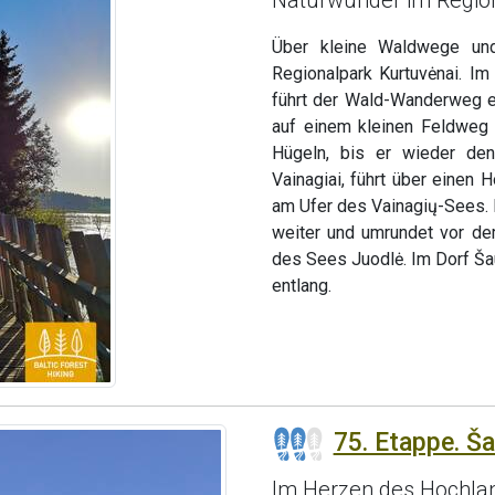
Über kleine Waldwege und
Regionalpark Kurtuvėnai. I
führt der Wald-Wanderweg e
auf einem kleinen Feldweg 
Hügeln, bis er wieder de
Vainagiai, führt über einen
am Ufer des Vainagių-Sees. 
weiter und umrundet vor de
des Sees Juodlė. Im Dorf Š
entlang.
75. Etappe. Ša
Im Herzen des Hochlan