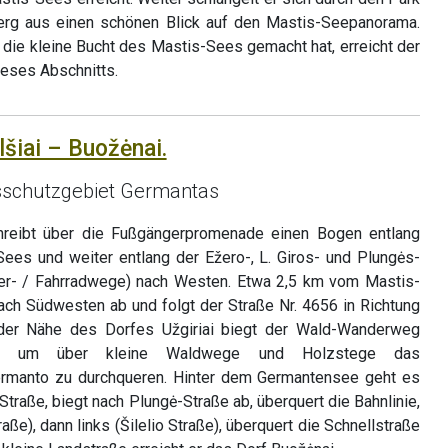
rg aus einen schönen Blick auf den Mastis-Seepanorama.
ie kleine Bucht des Mastis-Sees gemacht hat, erreicht der
eses Abschnitts.
lšiai – Buožėnai.
sschutzgebiet Germantas
eibt über die Fußgängerpromenade einen Bogen entlang
ees und weiter entlang der Ežero-, L. Giros- und Plungės-
r- / Fahrradwege) nach Westen. Etwa 2,5 km vom Mastis-
nach Südwesten ab und folgt der Straße Nr. 4656 in Richtung
 der Nähe des Dorfes Užgiriai biegt der Wald-Wanderweg
b, um über kleine Waldwege und Holzstege das
rmanto zu durchqueren. Hinter dem Germantensee geht es
Straße, biegt nach Plungė-Straße ab, überquert die Bahnlinie,
aße), dann links (Šilelio Straße), überquert die Schnellstraße