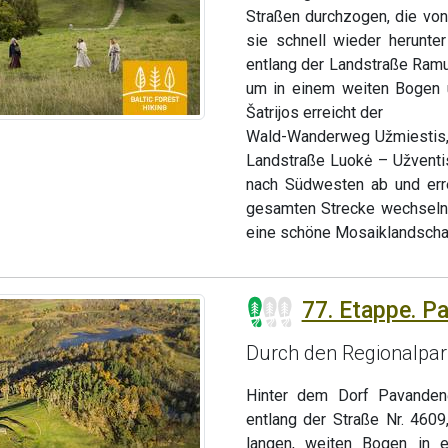
Straßen durchzogen, die von
sie schnell wieder herunte
entlang der Landstraße Ramu
um in einem weiten Bogen 
Šatrijos erreicht der
Wald-Wanderweg Užmiestis, 
Landstraße Luokė – Užventi
nach Südwesten ab und err
gesamten Strecke wechseln 
eine schöne Mosaiklandschaf
77. Etappe. P
Durch den Regionalpark
Hinter dem Dorf Pavandenė
entlang der Straße Nr. 460
langen, weiten Bogen in e