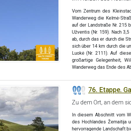
Vom Zentrum des Kleinstadt
Wanderweg die Kelmė-Straße
auf der Landstraße Nr. 215 
Užventis (Nr. 159). Nach 3,
ab, durch das er durch die S
sich über 14 km durch die u
Luokė (Nr. 2111). Auf dies
großartige Gelegenheit, W
Wanderweg das Ende des Ab
76. Etappe. G
Zu dem Ort, an dem si
In diesem Abschnitt vom W
des Hochlandes Žemaitija u
hervorragende Landschaft bie