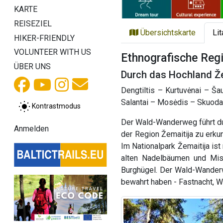
KARTE
REISEZIEL
Übersichtskarte
Li
HIKER-FRIENDLY
VOLUNTEER WITH US
Ethnografische Regi
ÜBER UNS
Durch das Hochland Že
Dengtiltis – Kurtuvėnai – Ša
Salantai – Mosėdis – Skuodas
Kontrastmodus
Der Wald-Wanderweg führt durc
Anmelden
der Region Žemaitija zu erk
Im Nationalpark Žemaitija ist
alten Nadelbäumen und Mis
Burghügel. Der Wald-Wanderw
bewahrt haben - Fastnacht,