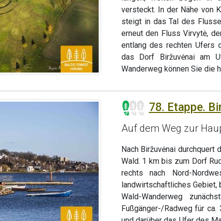
versteckt. In der Nähe von K
steigt in das Tal des Flusse
erneut den Fluss Virvytė, de
entlang des rechten Ufers 
das Dorf Biržuvėnai am U
Wanderweg können Sie die hü
78. Etappe. Bi
Auf dem Weg zur Haupt
Nach Biržuvėnai durchquert
Wald. 1 km bis zum Dorf Rudu
rechts nach Nord-Nordwe
landwirtschaftliches Gebiet, 
Wald-Wanderweg zunächs
Fußgänger-/Radweg für ca. 3
und darüber das Ufer des Mas