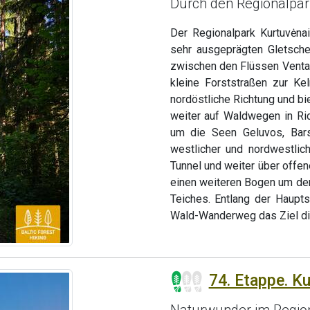
Durch den Regionalpar
Der Regionalpark Kurtuvėnai
sehr ausgeprägten Gletscher
zwischen den Flüssen Venta
kleine Forststraßen zur Kel
nordöstliche Richtung und bi
weiter auf Waldwegen in Ri
um die Seen Geluvos, Bar
westlicher und nordwestlic
Tunnel und weiter über offen
einen weiteren Bogen um de
Teiches. Entlang der Haupts
Wald-Wanderweg das Ziel di
74. Etappe. Ku
Naturwunder im Region