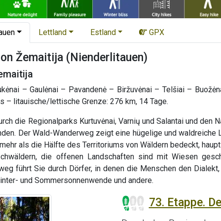
tauen
Lettland
Estland
GPX
on Žemaitija (Nienderlitauen)
maitija
ukėnai – Gaulėnai – Pavandenė – Biržuvėnai – Telšiai – Buožėna
 – litauische/lettische Grenze: 276 km, 14 Tage.
h die Regionalparks Kurtuvėnai, Varnių und Salantai und den Nat
unden. Der Wald-Wanderweg zeigt eine hügelige und waldreiche 
 mehr als die Hälfte des Territoriums von Wäldern bedeckt, haupt
chwäldern, die offenen Landschaften sind mit Wiesen gesch
eg führt Sie durch Dörfer, in denen die Menschen den Dialekt,
 Winter- und Sommersonnenwende und andere.
73. Etappe. De