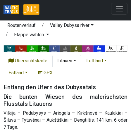
Routenverlauf
Valley Dubysa river
Etappe wählen
Übersichtskarte
Litauen
Lettland
Estland
GPX
Entlang den Ufern des Dubysatals
Die bunten Wiesen des malerischsten
Flusstals Litauens
Vilkija – Padubysys – Ariogala – Kirkšnovė – Kaulakiai –
Šiluva – Tytuvėnai – Aukštiškiai – Dengtiltis: 141 km, 6 oder
7 Tage.