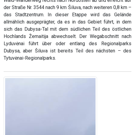
Wald-Wanderweg rechts nach Nordosten ab und erreicht auf
der Straße Nr. 3544 nach 9 km Šiluva, nach weiteren 0,8 km –
das Stadtzentrum. In dieser Etappe wird das Gelände
allmählich ausgeprägter, da es in das Gebiet führt, in dem
sich das Dubysa-Tal mit dem südlichen Teil des östlichen
Hochlands Žemaitija abwechselt. Der Wegabschnitt nach
Lyduvėnai führt über oder entlang des Regionalparks
Dubysa, aber Šiluva ist bereits Teil des nächsten – des
Tytuvėnai-Regionalparks.