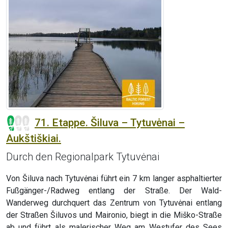
71. Etappe. Šiluva – Tytuvėnai –
Aukštiškiai.
Durch den Regionalpark Tytuvėnai
Von Šiluva nach Tytuvėnai führt ein 7 km langer asphaltierter
Fußgänger-/Radweg entlang der Straße. Der Wald-
Wanderweg durchquert das Zentrum von Tytuvėnai entlang
der Straßen Šiluvos und Maironio, biegt in die Miško-Straße
ab und führt als malerischer Weg am Westufer des Sees