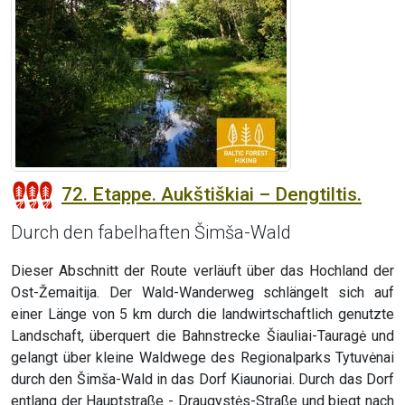
72. Etappe. Aukštiškiai – Dengtiltis.
Durch den fabelhaften Šimša-Wald
Dieser Abschnitt der Route verläuft über das Hochland der
Ost-Žemaitija. Der Wald-Wanderweg schlängelt sich auf
einer Länge von 5 km durch die landwirtschaftlich genutzte
Landschaft, überquert die Bahnstrecke Šiauliai-Tauragė und
gelangt über kleine Waldwege des Regionalparks Tytuvėnai
durch den Šimša-Wald in das Dorf Kiaunoriai. Durch das Dorf
entlang der Hauptstraße - Draugystės-Straße und biegt nach