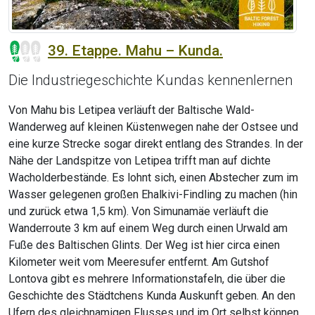
39. Etappe. Mahu – Kunda.
Die Industriegeschichte Kundas kennenlernen
Von Mahu bis Letipea verläuft der Baltische Wald-
Wanderweg auf kleinen Küstenwegen nahe der Ostsee und
eine kurze Strecke sogar direkt entlang des Strandes. In der
Nähe der Landspitze von Letipea trifft man auf dichte
Wacholderbestände. Es lohnt sich, einen Abstecher zum im
Wasser gelegenen großen Ehalkivi-Findling zu machen (hin
und zurück etwa 1,5 km). Von Simunamäe verläuft die
Wanderroute 3 km auf einem Weg durch einen Urwald am
Fuße des Baltischen Glints. Der Weg ist hier circa einen
Kilometer weit vom Meeresufer entfernt. Am Gutshof
Lontova gibt es mehrere Informationstafeln, die über die
Geschichte des Städtchens Kunda Auskunft geben. An den
Ufern des gleichnamigen Flusses und im Ort selbst können