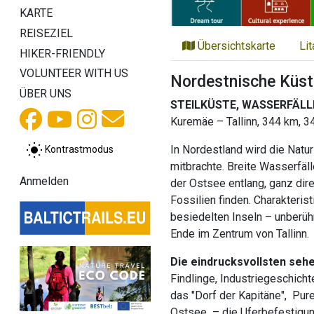
KARTE
REISEZIEL
Übersichtskarte
Li
HIKER-FRIENDLY
VOLUNTEER WITH US
Nordestnische Küst
ÜBER UNS
STEILKÜSTE, WASSERFÄLL
Kuremäe – Tallinn, 344 km, 3
In Nordestland wird die Natur
Kontrastmodus
mitbrachte. Breite Wasserfäll
Anmelden
der Ostsee entlang, ganz dir
Fossilien finden. Charakteri
besiedelten Inseln – unberüh
Ende im Zentrum von Tallinn.
Die eindrucksvollsten seh
Findlinge, Industriegeschicht
das "Dorf der Kapitäne", Pur
Ostsee – die Uferbefestigung