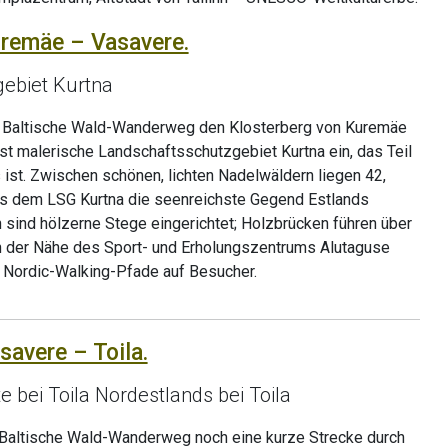
uremäe – Vasavere.
ebiet Kurtna
er Baltische Wald-Wanderweg den Klosterberg von Kuremäe
rst malerische Landschaftsschutzgebiet Kurtna ein, das Teil
ist. Zwischen schönen, lichten Nadelwäldern liegen 42,
us dem LSG Kurtna die seenreichste Gegend Estlands
n sind hölzerne Stege eingerichtet; Holzbrücken führen über
In der Nähe des Sport- und Erholungszentrums Alutaguse
 Nordic-Walking-Pfade auf Besucher.
savere – Toila.
 bei Toila Nordestlands bei Toila
r Baltische Wald-Wanderweg noch eine kurze Strecke durch