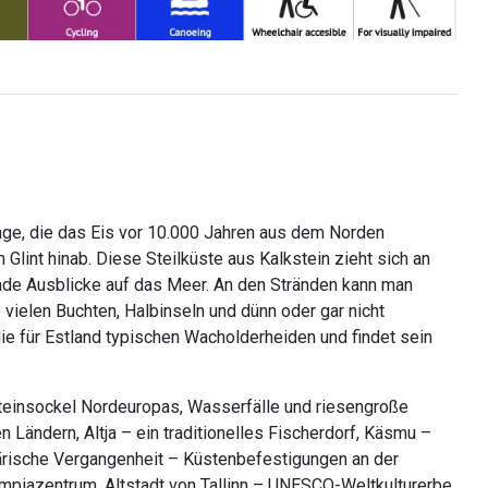
linge, die das Eis vor 10.000 Jahren aus dem Norden
Glint hinab. Diese Steilküste aus Kalkstein zieht sich an
bende Ausblicke auf das Meer. An den Stränden kann man
vielen Buchten, Halbinseln und dünn oder gar nicht
die für Estland typischen Wacholderheiden und findet sein
ksteinsockel Nordeuropas, Wasserfälle und riesengroße
n Ländern, Altja – ein traditionelles Fischerdorf, Käsmu –
tärische Vergangenheit – Küstenbefestigungen an der
mpiazentrum, Altstadt von Tallinn – UNESCO-Weltkulturerbe.