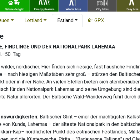
tauen
Lettland
Estland
GPX
e
E, FINDLINGE UND DER NATIONALPARK LAHEMAA
4.–50. Tag
 wilder, nordischer. Hier finden sich riesige, fast haushohe Find
e – nach hiesigen Maßstäben sehr groß – stürzen den Baltischen 
ekt oder in ihrer Nähe. An vielen Stellen bieten sich atemberau
stisch für den Nationalpark Lahemaa und seine Umgebung sind die 
rte Natur allerorten. Der Baltische Wald-Wanderweg führt durch 
enswürdigkeiten:
Baltischer Glint – einer der mächtigsten Kal
e von Kunda, Lahemaa – der älteste Nationalpark in den baltische
ekkari-Kap– nördlichster Punkt des estnischen Festlandes, Mili
en und die Küstenwache, Pirita – "Badewanne Tallinns" und Oly