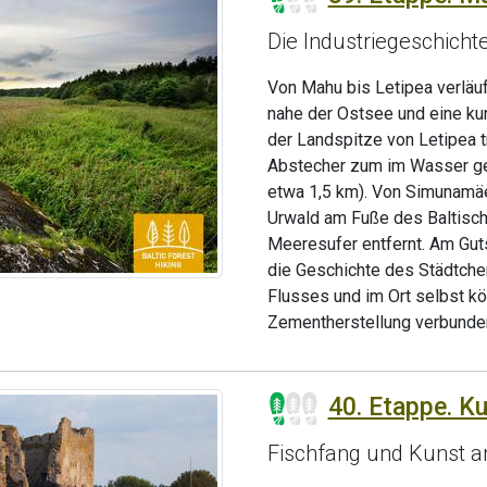
Die Industriegeschich
Von Mahu bis Letipea verläu
nahe der Ostsee und eine kur
der Landspitze von Letipea t
Abstecher zum im Wasser gel
etwa 1,5 km). Von Simunamäe
Urwald am Fuße des Baltische
Meeresufer entfernt. Am Guts
die Geschichte des Städtche
Flusses und im Ort selbst kö
Zementherstellung verbunden
40. Etappe. K
Fischfang und Kunst a