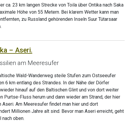
r ca. 23 km langen Strecke von Toila über Ontika nach Saka
 maximale Höhe von 55 Metern. Bei klarem Wetter kann man
entfernten, zu Russland gehörenden Inseln Suur Tütarsaar
.
ka – Aseri.
ossilien am Meeresufer
altische Wald-Wanderweg steile Stufen zum Ostseeufer
ten 6 km entlang des Strandes. In der Nähe der Dörfer
ieder hinauf auf den Baltischen Glint und von dort weiter
n Purtse-Fluss herum und dann wieder am Strand, der hier
ch Aseri. Am Meeresufer findet man hier und dort
ndert Millionen Jahre alt sind. Bevor man Aseri erreicht, geht
l nach oben.