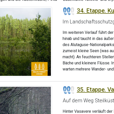
34. Etappe. K
Im Landschaftsschutzg
Im weiteren Verlauf führt d
hinab und taucht in das äuße
des Alutaguse-Nationalparks 
zumeist kleine Seen (was a
macht). An feuchteren Stelle
Bäche und kleinere Flüsse. 
warten mehrere Wander- und
35. Etappe. Va
Auf dem Weg Steilküste
Hinter Vasavere verläuft de