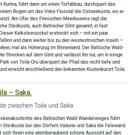
Kurtna, führt dann um einen Torfabbau, durchquert das
n einem Bogen um das Voka-Flusstal die Ostseeküste, wo er
tsetzt. Am Ufer des Finnischen Meerbusens ragt die
 Steilküste, auch Baltischer Glint genannt, in fast
eser Kalksteinsockel erstreckt sich – mit ein paar
allinn und dann weiter bis zu den westestnischen Inseln –
 Meer, mal als Höhenzug im Binnenland. Der Baltische Wald-
e Strecken auf dem Glint und verlässt ihn nur, um in einige
Park von Toila-Oru überquert der Pfad das recht tiefe und
 und erreicht anschließend den bekannten Küstenkurort Toila.
ila – Saka.
ste zwischen Toila und Saka
reckenabschnitte des Baltischen Wald-Wanderweges führt
 Steilküste bei den Dörfern Valaste und Saka die Felswand
et sich Ihnen eine atemberaubend schöne Aussicht auf den