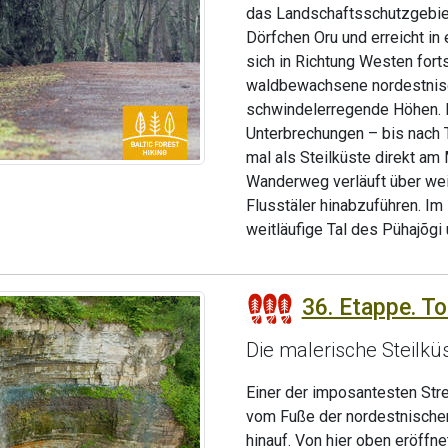
das Landschaftsschutzgebiet 
Dörfchen Oru und erreicht i
sich in Richtung Westen for
waldbewachsene nordestnische
schwindelerregende Höhen. Di
Unterbrechungen – bis nach T
mal als Steilküste direkt am
Wanderweg verläuft über weit
Flusstäler hinabzuführen. Im 
weitläufige Tal des Pühajõgi
36. Etappe. To
Die malerische Steilkü
Einer der imposantesten St
vom Fuße der nordestnischen
hinauf. Von hier oben eröffn