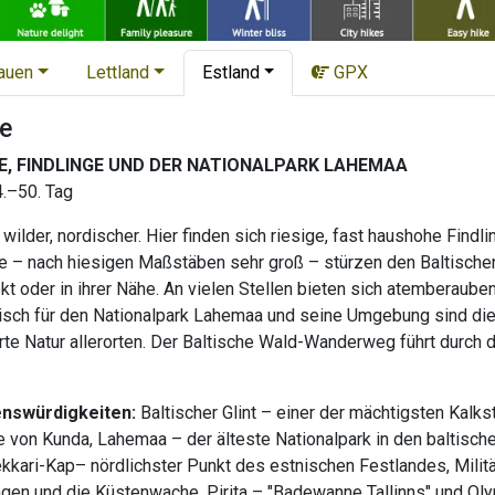
tauen
Lettland
Estland
GPX
e
E, FINDLINGE UND DER NATIONALPARK LAHEMAA
4.–50. Tag
 wilder, nordischer. Hier finden sich riesige, fast haushohe Find
e – nach hiesigen Maßstäben sehr groß – stürzen den Baltischen 
ekt oder in ihrer Nähe. An vielen Stellen bieten sich atemberau
stisch für den Nationalpark Lahemaa und seine Umgebung sind die 
rte Natur allerorten. Der Baltische Wald-Wanderweg führt durch 
enswürdigkeiten:
Baltischer Glint – einer der mächtigsten Kal
e von Kunda, Lahemaa – der älteste Nationalpark in den baltische
ekkari-Kap– nördlichster Punkt des estnischen Festlandes, Mili
en und die Küstenwache, Pirita – "Badewanne Tallinns" und Oly