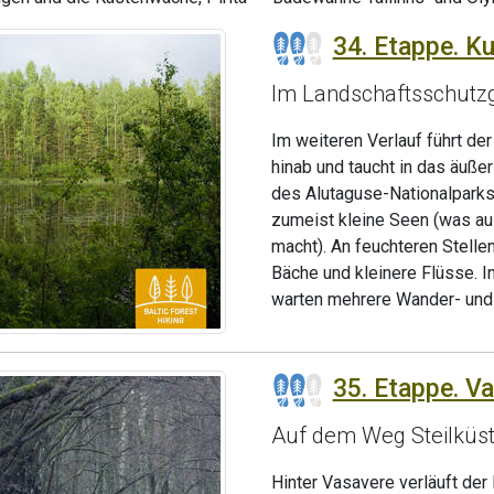
34. Etappe. K
Im Landschaftsschutzg
Im weiteren Verlauf führt d
hinab und taucht in das äuße
des Alutaguse-Nationalparks 
zumeist kleine Seen (was a
macht). An feuchteren Stelle
Bäche und kleinere Flüsse. 
warten mehrere Wander- und
35. Etappe. Va
Auf dem Weg Steilküste
Hinter Vasavere verläuft de