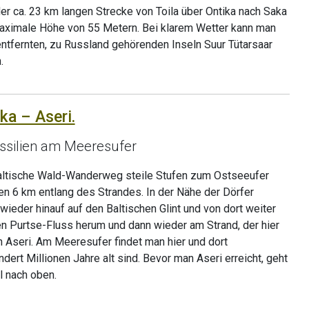
r ca. 23 km langen Strecke von Toila über Ontika nach Saka
 maximale Höhe von 55 Metern. Bei klarem Wetter kann man
entfernten, zu Russland gehörenden Inseln Suur Tütarsaar
.
ka – Aseri.
ossilien am Meeresufer
altische Wald-Wanderweg steile Stufen zum Ostseeufer
ten 6 km entlang des Strandes. In der Nähe der Dörfer
ieder hinauf auf den Baltischen Glint und von dort weiter
n Purtse-Fluss herum und dann wieder am Strand, der hier
ch Aseri. Am Meeresufer findet man hier und dort
ndert Millionen Jahre alt sind. Bevor man Aseri erreicht, geht
l nach oben.