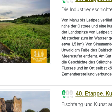
Die Industriegeschich
Von Mahu bis Letipea verläu
nahe der Ostsee und eine kur
der Landspitze von Letipea t
Abstecher zum im Wasser gel
etwa 1,5 km). Von Simunamäe
Urwald am Fuße des Baltische
Meeresufer entfernt. Am Guts
die Geschichte des Städtche
Flusses und im Ort selbst kö
Zementherstellung verbunden
40. Etappe. K
Fischfang und Kunst a