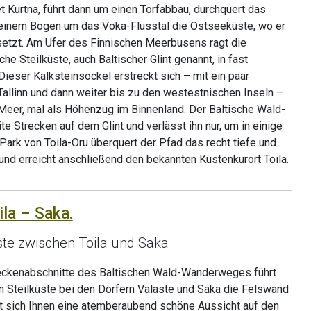
Kurtna, führt dann um einen Torfabbau, durchquert das
n einem Bogen um das Voka-Flusstal die Ostseeküste, wo er
tsetzt. Am Ufer des Finnischen Meerbusens ragt die
 Steilküste, auch Baltischer Glint genannt, in fast
eser Kalksteinsockel erstreckt sich – mit ein paar
allinn und dann weiter bis zu den westestnischen Inseln –
 Meer, mal als Höhenzug im Binnenland. Der Baltische Wald-
e Strecken auf dem Glint und verlässt ihn nur, um in einige
Park von Toila-Oru überquert der Pfad das recht tiefe und
 und erreicht anschließend den bekannten Küstenkurort Toila.
ila – Saka.
ste zwischen Toila und Saka
reckenabschnitte des Baltischen Wald-Wanderweges führt
 Steilküste bei den Dörfern Valaste und Saka die Felswand
et sich Ihnen eine atemberaubend schöne Aussicht auf den