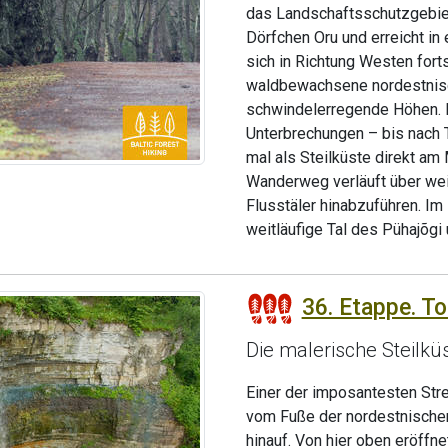
das Landschaftsschutzgebiet 
Dörfchen Oru und erreicht i
sich in Richtung Westen for
waldbewachsene nordestnische
schwindelerregende Höhen. Di
Unterbrechungen – bis nach T
mal als Steilküste direkt am
Wanderweg verläuft über weit
Flusstäler hinabzuführen. Im 
weitläufige Tal des Pühajõgi
36. Etappe. To
Die malerische Steilkü
Einer der imposantesten St
vom Fuße der nordestnischen
hinauf. Von hier oben eröffn