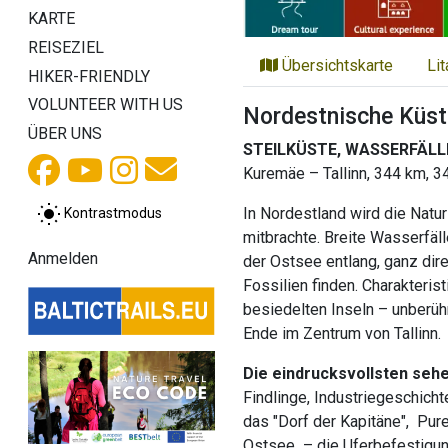
KARTE
REISEZIEL
Übersichtskarte
Li
HIKER-FRIENDLY
VOLUNTEER WITH US
Nordestnische Küst
ÜBER UNS
STEILKÜSTE, WASSERFÄLL
Kuremäe – Tallinn, 344 km, 3
In Nordestland wird die Natur
Kontrastmodus
mitbrachte. Breite Wasserfäll
Anmelden
der Ostsee entlang, ganz dir
Fossilien finden. Charakteri
besiedelten Inseln – unberüh
Ende im Zentrum von Tallinn.
Die eindrucksvollsten seh
Findlinge, Industriegeschicht
das "Dorf der Kapitäne", Pur
Ostsee – die Uferbefestigung