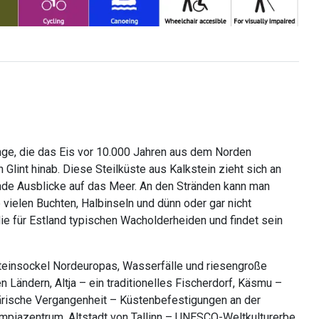
linge, die das Eis vor 10.000 Jahren aus dem Norden
Glint hinab. Diese Steilküste aus Kalkstein zieht sich an
bende Ausblicke auf das Meer. An den Stränden kann man
vielen Buchten, Halbinseln und dünn oder gar nicht
die für Estland typischen Wacholderheiden und findet sein
ksteinsockel Nordeuropas, Wasserfälle und riesengroße
n Ländern, Altja – ein traditionelles Fischerdorf, Käsmu –
tärische Vergangenheit – Küstenbefestigungen an der
mpiazentrum, Altstadt von Tallinn – UNESCO-Weltkulturerbe.