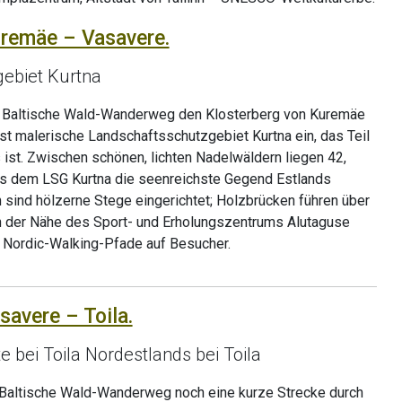
uremäe – Vasavere.
ebiet Kurtna
er Baltische Wald-Wanderweg den Klosterberg von Kuremäe
rst malerische Landschaftsschutzgebiet Kurtna ein, das Teil
ist. Zwischen schönen, lichten Nadelwäldern liegen 42,
us dem LSG Kurtna die seenreichste Gegend Estlands
n sind hölzerne Stege eingerichtet; Holzbrücken führen über
In der Nähe des Sport- und Erholungszentrums Alutaguse
 Nordic-Walking-Pfade auf Besucher.
savere – Toila.
 bei Toila Nordestlands bei Toila
r Baltische Wald-Wanderweg noch eine kurze Strecke durch