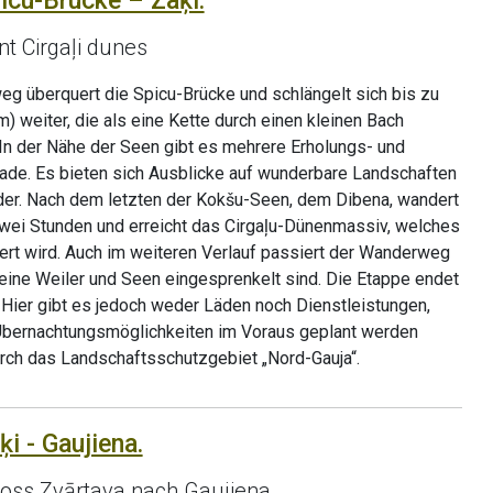
icu-Brücke – Zaķi.
t Cirgaļi dunes
g überquert die Spicu-Brücke und schlängelt sich bis zu
) weiter, die als eine Kette durch einen kleinen Bach
In der Nähe der Seen gibt es mehrere Erholungs- und
fade. Es bieten sich Ausblicke auf wunderbare Landschaften
lder. Nach dem letzten der Kokšu-Seen, dem Dibena, wandert
zwei Stunden und erreicht das Cirgaļu-Dünenmassiv, welches
ert wird. Auch im weiteren Verlauf passiert der Wanderweg
kleine Weiler und Seen eingesprenkelt sind. Die Etappe endet
. Hier gibt es jedoch weder Läden noch Dienstleistungen,
Übernachtungsmöglichkeiten im Voraus geplant werden
urch das Landschaftsschutzgebiet „Nord-Gauja“.
ķi - Gaujiena.
loss Zvārtava nach Gaujiena