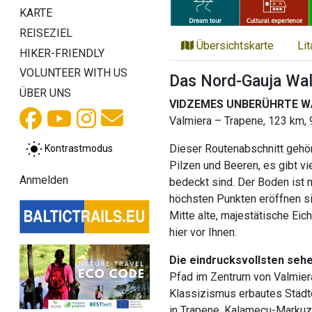
KARTE
REISEZIEL
Übersichtskarte
Li
HIKER-FRIENDLY
VOLUNTEER WITH US
Das Nord-Gauja Wal
ÜBER UNS
VIDZEMES UNBERÜHRTE W
Valmiera – Trapene, 123 km, 
Dieser Routenabschnitt gehö
Kontrastmodus
Pilzen und Beeren, es gibt vi
Anmelden
bedeckt sind. Der Boden ist 
höchsten Punkten eröffnen si
Mitte alte, majestätische Eic
hier vor Ihnen.
Die eindrucksvollsten seh
Pfad im Zentrum von Valmiera,
Klassizismus erbautes Städtc
in Trapene, Kalamecu-Markuz