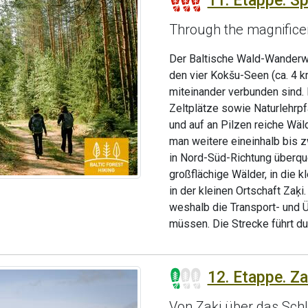
11. Etappe. Sp
Through the magnificen
Der Baltische Wald-Wanderwe
den vier Kokšu-Seen (ca. 4 km
miteinander verbunden sind. 
Zeltplätze sowie Naturlehrp
und auf an Pilzen reiche Wä
man weitere eineinhalb bis 
in Nord-Süd-Richtung überqu
großflächige Wälder, in die 
in der kleinen Ortschaft Zaķi
weshalb die Transport- und 
müssen. Die Strecke führt d
12. Etappe. Za
Von Zaķi über das Sch