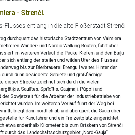
miera - Strenči.
-Flusses entlang in die alte Flößerstadt Strenči
g durchquert das historische Stadtzentrum von Valmiera
 mehreren Wander- und Nordic Walking Routen, führt über
ssiert im weiteren Verlauf die Pauku-Kiefern und den Baiļu-
er sich entlang der steilen und wilden Ufer des Flusses
nderweg bis zur Bierbrauerei Brenguļi weiter. Hinter der
 durch dünn besiedelte Gebiete und großflächige
e dieser Strecke zeichnet sich durch die vielen
ētiķis, Saulītes, Sprīdītis, Gaujmaļi, Pūpoli und
 der Sowjetzeit für die Arbeiter der Industriebetriebe von
richtet wurden. Im weiteren Verlauf führt der Weg bei
rinth, biegt dann nördlich ab und überquert die Gauja über
gestelle für Kanufahrer und ein Freizeitplatz eingerichtet
och etwa anderthalb Kilometer bis zum Ortskern von Strenči.
äuft durch das Landschaftsschutzgebiet „Nord-Gauja“.