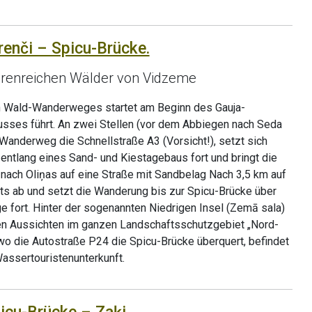
renči – Spicu-Brücke.
eerenreichen Wälder von Vidzeme
n Wald-Wanderweges startet am Beginn des Gauja-
usses führt. An zwei Stellen (vor dem Abbiegen nach Seda
 Wanderweg die Schnellstraße A3 (Vorsicht!), setzt sich
entlang eines Sand- und Kiestagebaus fort und bringt die
ach Oliņas auf eine Straße mit Sandbelag Nach 3,5 km auf
ts ab und setzt die Wanderung bis zur Spicu-Brücke über
 fort. Hinter der sogenannten Niedrigen Insel (Zemā sala)
ten Aussichten im ganzen Landschaftsschutzgebiet „Nord-
wo die Autostraße P24 die Spicu-Brücke überquert, befindet
Wassertouristenunterkunft.