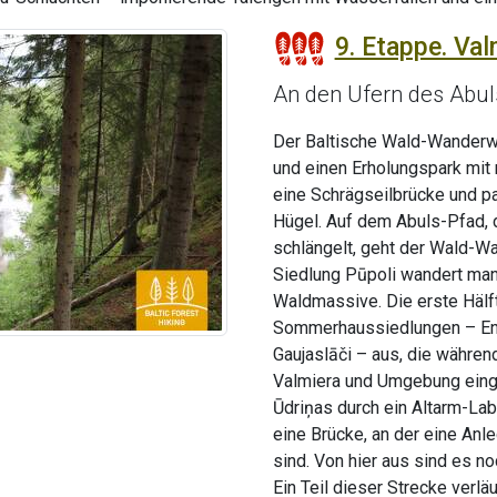
9. Etappe. Val
An den Ufern des Abuls
Der Baltische Wald-Wanderwe
und einen Erholungspark mit
eine Schrägseilbrücke und pa
Hügel. Auf dem Abuls-Pfad, d
schlängelt, geht der Wald-Wa
Siedlung Pūpoli wandert man
Waldmassive. Die erste Hälft
Sommerhaussiedlungen – Enerģ
Gaujaslāči – aus, die während
Valmiera und Umgebung einge
Ūdriņas durch ein Altarm-Laby
eine Brücke, an der eine Anle
sind. Von hier aus sind es n
Ein Teil dieser Strecke verl