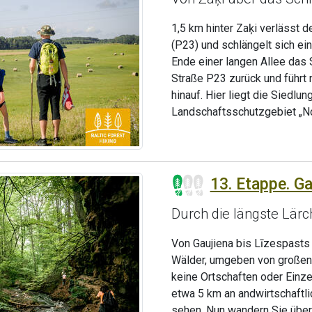
1,5 km hinter Zaķi verlässt 
(P23) und schlängelt sich ei
Ende einer langen Allee das 
Straße P23 zurück und führt 
hinauf. Hier liegt die Siedlun
Landschaftsschutzgebiet „No
13. Etappe. Ga
Durch die längste Lärc
Von Gaujiena bis Līzespasts
Wälder, umgeben von großen
keine Ortschaften oder Einz
etwa 5 km an andwirtschaftli
sehen. Nun wandern Sie über