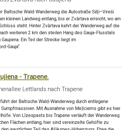
der Baltische Wald-Wanderweg die Autostraße Sēļi–Vireši
nen kleinen Landweg entlang, bis er Zvārtava erreicht, wo am
Schloss steht. Hinter Zvārtava kehrt der Wanderweg auf die
nach weiteren 2 km den steilen Hang des Gauja-Flusstals
g Gaujiena. Ein Teil der Strecke liegt im
rd-Gauja“.
ujiena - Trapene.
henallee Lettlands nach Trapene
 führt der Baltische Wald-Wanderweg durch entlegene
 Sumpfmassiven. Mit Ausnahme von Mežciems gibt es hier
elhöfe. Von Līzespasts bis Trapene verläuft der Wanderweg
chen Flächen entlang; hier sind vereinzelte Gehöfte zu
 den westlichen Teil des Alūksnes-Höhenzugs. Etwa die