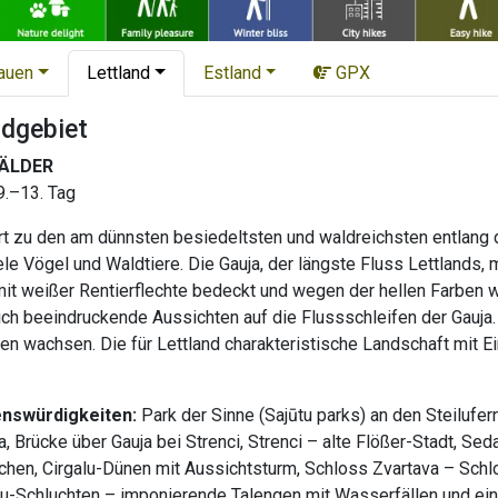
tauen
Lettland
Estland
GPX
dgebiet
ÄLDER
9.–13. Tag
rt zu den am dünnsten besiedeltsten und waldreichsten entlang
ele Vögel und Waldtiere. Die Gauja, der längste Fluss Lettlands,
mit weißer Rentierflechte bedeckt und wegen der hellen Farben w
ch beeindruckende Aussichten auf die Flussschleifen der Gauja.
hen wachsen. Die für Lettland charakteristische Landschaft mit 
enswürdigkeiten:
Park der Sinne (Sajūtu parks) an den Steilufe
 Brücke über Gauja bei Strenci, Strenci – alte Flößer-Stadt, Sed
hen, Cirgalu-Dünen mit Aussichtsturm, Schloss Zvartava – Schlos
u-Schluchten – imponierende Talengen mit Wasserfällen und eine