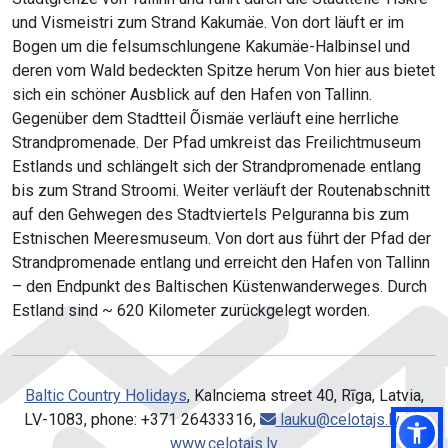
und Vismeistri zum Strand Kakumäe. Von dort läuft er im
Bogen um die felsumschlungene Kakumäe-Halbinsel und
deren vom Wald bedeckten Spitze herum Von hier aus bietet
sich ein schöner Ausblick auf den Hafen von Tallinn.
Gegenüber dem Stadtteil Õismäe verläuft eine herrliche
Strandpromenade. Der Pfad umkreist das Freilichtmuseum
Estlands und schlängelt sich der Strandpromenade entlang
bis zum Strand Stroomi. Weiter verläuft der Routenabschnitt
auf den Gehwegen des Stadtviertels Pelguranna bis zum
Estnischen Meeresmuseum. Von dort aus führt der Pfad der
Strandpromenade entlang und erreicht den Hafen von Tallinn
– den Endpunkt des Baltischen Küstenwanderweges. Durch
Estland sind ~ 620 Kilometer zurückgelegt worden.
Baltic Country Holidays
, Kalnciema street 40, Rīga, Latvia,
LV-1083, phone: +371 26433316,
lauku@celotajs.lv
,
www.celotajs.lv