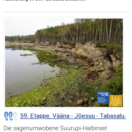
59. Etappe. Vääna - Jõesuu - Tabasalu.
Die sagenumwobene Suurupi-Halbinsel