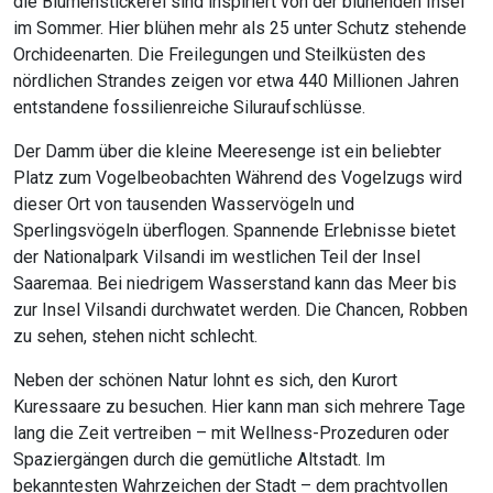
die Blumenstickerei sind inspiriert von der blühenden Insel
im Sommer. Hier blühen mehr als 25 unter Schutz stehende
Orchideenarten. Die Freilegungen und Steilküsten des
nördlichen Strandes zeigen vor etwa 440 Millionen Jahren
entstandene fossilienreiche Siluraufschlüsse.
Der Damm über die kleine Meeresenge ist ein beliebter
Platz zum Vogelbeobachten Während des Vogelzugs wird
dieser Ort von tausenden Wasservögeln und
Sperlingsvögeln überflogen. Spannende Erlebnisse bietet
der Nationalpark Vilsandi im westlichen Teil der Insel
Saaremaa. Bei niedrigem Wasserstand kann das Meer bis
zur Insel Vilsandi durchwatet werden. Die Chancen, Robben
zu sehen, stehen nicht schlecht.
Neben der schönen Natur lohnt es sich, den Kurort
Kuressaare zu besuchen. Hier kann man sich mehrere Tage
lang die Zeit vertreiben – mit Wellness-Prozeduren oder
Spaziergängen durch die gemütliche Altstadt. Im
bekanntesten Wahrzeichen der Stadt – dem prachtvollen