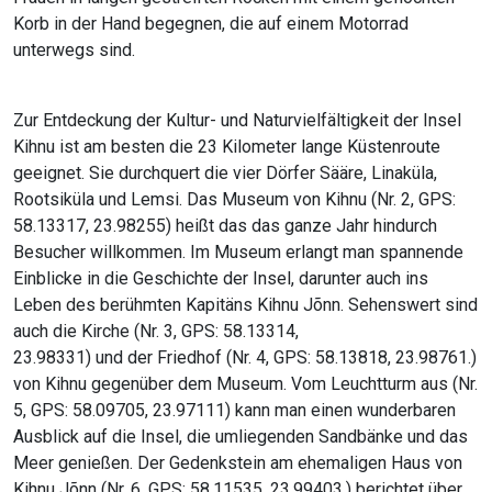
Korb in der Hand begegnen, die auf einem Motorrad
unterwegs sind.
Zur Entdeckung der Kultur- und Naturvielfältigkeit der Insel
Kihnu ist am besten die 23 Kilometer lange Küstenroute
geeignet. Sie durchquert die vier Dörfer Sääre, Linaküla,
Rootsiküla und Lemsi. Das Museum von Kihnu (Nr. 2, GPS:
58.13317, 23.98255) heißt das das ganze Jahr hindurch
Besucher willkommen. Im Museum erlangt man spannende
Einblicke in die Geschichte der Insel, darunter auch ins
Leben des berühmten Kapitäns Kihnu Jõnn. Sehenswert sind
auch die Kirche (Nr. 3, GPS: 58.13314,
23.98331) und der Friedhof (Nr. 4, GPS: 58.13818, 23.98761.)
von Kihnu gegenüber dem Museum. Vom Leuchtturm aus (Nr.
5, GPS: 58.09705, 23.97111) kann man einen wunderbaren
Ausblick auf die Insel, die umliegenden Sandbänke und das
Meer genießen. Der Gedenkstein am ehemaligen Haus von
Kihnu Jõnn (Nr. 6, GPS: 58.11535, 23.99403.) berichtet über