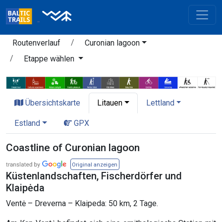
Routenverlauf
Curonian lagoon
Etappe wählen
Übersichtskarte
Litauen
Lettland
Estland
GPX
Coastline of Curonian lagoon
Original anzeigen
Küstenlandschaften, Fischerdörfer und
Klaipėda
Ventė – Dreverna – Klaipeda: 50 km, 2 Tage.