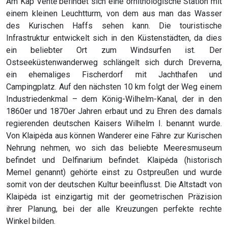
Am Kap Ventė befindet sich eine ornithologische Station mit
einem kleinen Leuchtturm, von dem aus man das Wasser
des Kurischen Haffs sehen kann. Die touristische
Infrastruktur entwickelt sich in den Küstenstädten, da dies
ein beliebter Ort zum Windsurfen ist. Der
Ostseeküstenwanderweg schlängelt sich durch Dreverna,
ein ehemaliges Fischerdorf mit Jachthafen und
Campingplatz. Auf den nächsten 10 km folgt der Weg einem
Industriedenkmal – dem König-Wilhelm-Kanal, der in den
1860er und 1870er Jahren erbaut und zu Ehren des damals
regierenden deutschen Kaisers Wilhelm I. benannt wurde.
Von Klaipėda aus können Wanderer eine Fähre zur Kurischen
Nehrung nehmen, wo sich das beliebte Meeresmuseum
befindet und Delfinarium befindet. Klaipėda (historisch
Memel genannt) gehörte einst zu Ostpreußen und wurde
somit von der deutschen Kultur beeinflusst. Die Altstadt von
Klaipėda ist einzigartig mit der geometrischen Präzision
ihrer Planung, bei der alle Kreuzungen perfekte rechte
Winkel bilden.