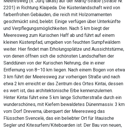
Meeresweg (lt. Jūrų takas) auf der Marių-Straße (Straße Nr.
2201) in Richtung Klaipėda. Die Küstenlandschaft wird von
farbenfrohen Gebäuden, die reich mit Holzornamenten
geschmückt sind, belebt. Einige verfügen über Unterkünfte
und Verpflegungsmöglichkeiten. Nach 5 km biegt der
Meeresweg zum Kurischen Haff ab und führt auf einem
kleinen Küstenpfad, umgeben von feuchten Sumpfwäldern
weiter. Hier findet man Erholungsplätze und Aussichtstürme,
von denen öffnen sich die schönsten Landschaften der
Sanddünen von der Kurischen Nehrung, die in einer
Entfernung von 8–10 km liegen. Nach einem Bogen von etwa
3 km führt der Meeresweg zur vorherigen Straße und nach
etwa 2 km erreicht er das Zentrum des Ortes Kintai, dessen
es wert ist, das architektonische Erbe kennenzulernen.
Hinter Kintai führt eine 5 km lange Schotterstraße durch ein
wunderschönes, mit Kiefern bewaldetes Dünenmassiv. 3 km
vom Dorf Dreverna, überquert der Meeresweg das
Flüsschen Svencelė, das ein beliebter Ort für litauische
Segler und Kitesurfern/Kiteboarden ist. Der Bau von neuen,