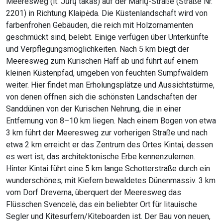
Meeresweg (lt. Jūrų takas) auf der Marių-Straße (Straße Nr.
2201) in Richtung Klaipėda. Die Küstenlandschaft wird von
farbenfrohen Gebäuden, die reich mit Holzornamenten
geschmückt sind, belebt. Einige verfügen über Unterkünfte
und Verpflegungsmöglichkeiten. Nach 5 km biegt der
Meeresweg zum Kurischen Haff ab und führt auf einem
kleinen Küstenpfad, umgeben von feuchten Sumpfwäldern
weiter. Hier findet man Erholungsplätze und Aussichtstürme,
von denen öffnen sich die schönsten Landschaften der
Sanddünen von der Kurischen Nehrung, die in einer
Entfernung von 8–10 km liegen. Nach einem Bogen von etwa
3 km führt der Meeresweg zur vorherigen Straße und nach
etwa 2 km erreicht er das Zentrum des Ortes Kintai, dessen
es wert ist, das architektonische Erbe kennenzulernen.
Hinter Kintai führt eine 5 km lange Schotterstraße durch ein
wunderschönes, mit Kiefern bewaldetes Dünenmassiv. 3 km
vom Dorf Dreverna, überquert der Meeresweg das
Flüsschen Svencelė, das ein beliebter Ort für litauische
Segler und Kitesurfern/Kiteboarden ist. Der Bau von neuen,