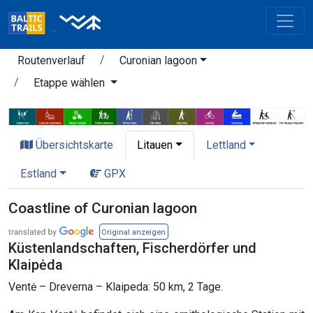
Routenverlauf
Curonian lagoon
Etappe wählen
Übersichtskarte
Litauen
Lettland
Estland
GPX
Coastline of Curonian lagoon
Original anzeigen
Küstenlandschaften, Fischerdörfer und
Klaipėda
Ventė – Dreverna – Klaipeda: 50 km, 2 Tage.