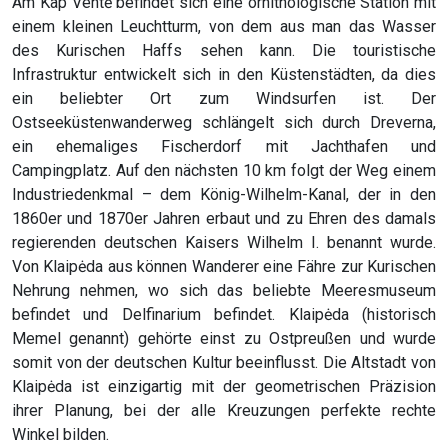
Am Kap Ventė befindet sich eine ornithologische Station mit
einem kleinen Leuchtturm, von dem aus man das Wasser
des Kurischen Haffs sehen kann. Die touristische
Infrastruktur entwickelt sich in den Küstenstädten, da dies
ein beliebter Ort zum Windsurfen ist. Der
Ostseeküstenwanderweg schlängelt sich durch Dreverna,
ein ehemaliges Fischerdorf mit Jachthafen und
Campingplatz. Auf den nächsten 10 km folgt der Weg einem
Industriedenkmal – dem König-Wilhelm-Kanal, der in den
1860er und 1870er Jahren erbaut und zu Ehren des damals
regierenden deutschen Kaisers Wilhelm I. benannt wurde.
Von Klaipėda aus können Wanderer eine Fähre zur Kurischen
Nehrung nehmen, wo sich das beliebte Meeresmuseum
befindet und Delfinarium befindet. Klaipėda (historisch
Memel genannt) gehörte einst zu Ostpreußen und wurde
somit von der deutschen Kultur beeinflusst. Die Altstadt von
Klaipėda ist einzigartig mit der geometrischen Präzision
ihrer Planung, bei der alle Kreuzungen perfekte rechte
Winkel bilden.