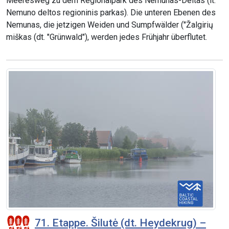
Meeresweg zu dem Regionalpark des Nemunas-Deltas (lt.
Nemuno deltos regioninis parkas). Die unteren Ebenen des
Nemunas, die jetzigen Weiden und Sumpfwälder ("Žalgirių
miškas (dt. "Grünwald"), werden jedes Frühjahr überflutet.
71. Etappe. Šilutė (dt. Heydekrug) –