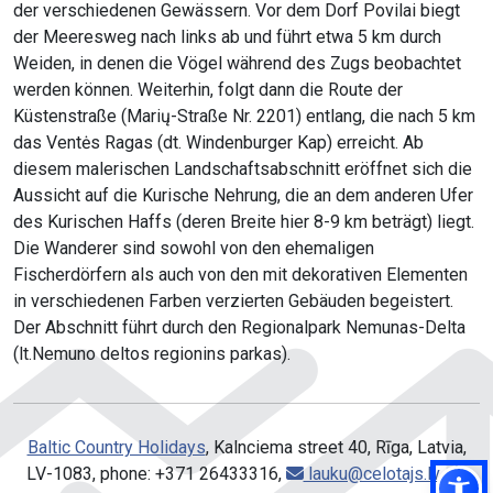
der verschiedenen Gewässern. Vor dem Dorf Povilai biegt
der Meeresweg nach links ab und führt etwa 5 km durch
Weiden, in denen die Vögel während des Zugs beobachtet
werden können. Weiterhin, folgt dann die Route der
Küstenstraße (Marių-Straße Nr. 2201) entlang, die nach 5 km
das Ventės Ragas (dt. Windenburger Kap) erreicht. Ab
diesem malerischen Landschaftsabschnitt eröffnet sich die
Aussicht auf die Kurische Nehrung, die an dem anderen Ufer
des Kurischen Haffs (deren Breite hier 8-9 km beträgt) liegt.
Die Wanderer sind sowohl von den ehemaligen
Fischerdörfern als auch von den mit dekorativen Elementen
in verschiedenen Farben verzierten Gebäuden begeistert.
Der Abschnitt führt durch den Regionalpark Nemunas-Delta
(lt.Nemuno deltos regionins parkas).
Baltic Country Holidays
, Kalnciema street 40, Rīga, Latvia,
LV-1083, phone: +371 26433316,
lauku@celotajs.lv
,