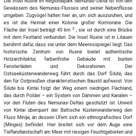
Die Insel Rusnė im Regionalpark Nemunas-Delta ist von den
Gewässern des Nemunas-Flusses und seiner Nebenflüsse
umgeben. Zugvögel halten hier an, um sich auszuruhen, und
es ist die Heimat einer Kolonie großer Kormorane. Die
2
Fläche der Insel beträgt 45 km
, sie ist durch eine Brücke
mit dem Festland verbunden. Die Insel Rusnė ist in Litauen
berühmt dafür, dass sie unter dem Meeresspiegel liegt. Das
historische Zentrum von Rusnė bietet authentische
Holzarchitektur, farbenfrohe Gebäude mit bunten
Fensterläden und Dekorationen. Der
Ostseeküstenwanderweg führt durch das Dorf Šilutė, das
den für Ostpreußen charakteristischen Baustil aufweist. Von
Šilutė bis Kintai folgt der Weg einem niedrigen Flachland,
das durch Polder – ein System von Dämmen und Kanälen –
vor den Fluten des Nemunas-Deltas geschützt ist. Unweit
von Kintai überquert der Baltische Küstenwanderweg den
Fluss Minija, an dessen Ufern sich ein ethnografisches Dorf
(Mingės) befindet. Hier breitet sich vor dem Auge eine
Tieflandlandschaft am Meer mit riesigen Feuchtgebieten und