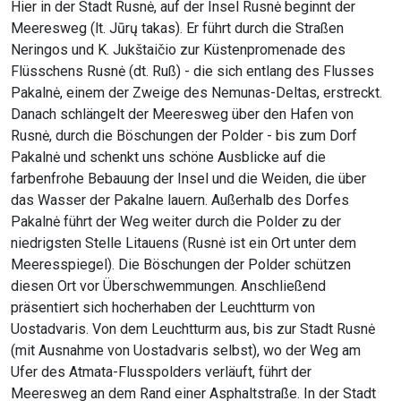
Hier in der Stadt Rusnė, auf der Insel Rusnė beginnt der
Meeresweg (lt. Jūrų takas). Er führt durch die Straßen
Neringos und K. Jukštaičio zur Küstenpromenade des
Flüsschens Rusnė (dt. Ruß) - die sich entlang des Flusses
Pakalnė, einem der Zweige des Nemunas-Deltas, erstreckt.
Danach schlängelt der Meeresweg über den Hafen von
Rusnė, durch die Böschungen der Polder - bis zum Dorf
Pakalnė und schenkt uns schöne Ausblicke auf die
farbenfrohe Bebauung der Insel und die Weiden, die über
das Wasser der Pakalne lauern. Außerhalb des Dorfes
Pakalnė führt der Weg weiter durch die Polder zu der
niedrigsten Stelle Litauens (Rusnė ist ein Ort unter dem
Meeresspiegel). Die Böschungen der Polder schützen
diesen Ort vor Überschwemmungen. Anschließend
präsentiert sich hocherhaben der Leuchtturm von
Uostadvaris. Von dem Leuchtturm aus, bis zur Stadt Rusnė
(mit Ausnahme von Uostadvaris selbst), wo der Weg am
Ufer des Atmata-Flusspolders verläuft, führt der
Meeresweg an dem Rand einer Asphaltstraße. In der Stadt