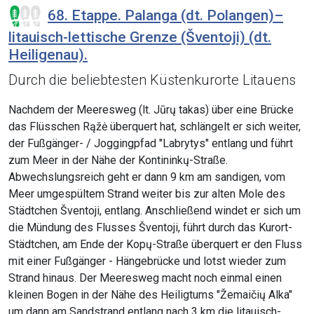
68. Etappe. Palanga (dt. Polangen)–
litauisch-lettische Grenze (Šventoji) (dt.
Heiligenau).
Durch die beliebtesten Küstenkurorte Litauens
Nachdem der Meeresweg (lt. Jūrų takas) über eine Brücke
das Flüsschen Rąžė überquert hat, schlängelt er sich weiter,
der Fußgänger- / Joggingpfad "Labrytys" entlang und führt
zum Meer in der Nähe der Kontininkų-Straße.
Abwechslungsreich geht er dann 9 km am sandigen, vom
Meer umgespültem Strand weiter bis zur alten Mole des
Städtchen Šventoji, entlang. Anschließend windet er sich um
die Mündung des Flusses Šventoji, führt durch das Kurort-
Städtchen, am Ende der Kopų-Straße überquert er den Fluss
mit einer Fußgänger - Hängebrücke und lotst wieder zum
Strand hinaus. Der Meeresweg macht noch einmal einen
kleinen Bogen in der Nähe des Heiligtums "Žemaičių Alka"
um dann am Sandstrand entlang nach 3 km die litauisch-