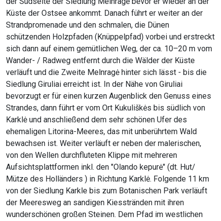
der Südseite der Siedlung Melnragė bevor er wieder an der
Küste der Ostsee ankommt. Danach führt er weiter an der
Strandpromenade und den schmalen, die Dünen
schützenden Holzpfaden (Knüppelpfad) vorbei und erstreckt
sich dann auf einem gemütlichen Weg, der ca. 10–20 m vom
Wander- / Radweg entfernt durch die Wälder der Küste
verläuft und die Zweite Melnragė hinter sich lässt - bis die
Siedlung Giruliai erreicht ist. In der Nähe von Giruliai
bevorzugt er für einen kurzen Augenblick den Genuss eines
Strandes, dann führt er vom Ort Kukuliškės bis südlich von
Karklė und anschließend dem sehr schönen Ufer des
ehemaligen Litorina-Meeres, das mit unberührtem Wald
bewachsen ist. Weiter verläuft er neben der malerischen,
von den Wellen durchfluteten Klippe mit mehreren
Aufsichtsplattformen inkl. den "Olando kepurė" (dt. Hut/
Mütze des Holländers ) in Richtung Karklė. Folgende 11 km
von der Siedlung Karkle bis zum Botanischen Park verläuft
der Meeresweg an sandigen Kiesstränden mit ihren
wunderschönen großen Steinen. Dem Pfad im westlichen