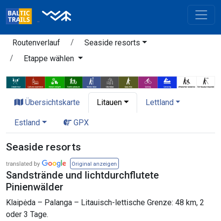
Routenverlauf
Seaside resorts
Etappe wählen
Übersichtskarte
Litauen
Lettland
Estland
GPX
Seaside resorts
Original anzeigen
Sandstrände und lichtdurchflutete
Pinienwälder
Klaipėda – Palanga – Litauisch-lettische Grenze: 48 km, 2
oder 3 Tage.