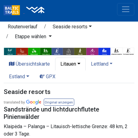
Routenverlauf
Seaside resorts
Etappe wählen
Übersichtskarte
Litauen
Lettland
Estland
GPX
Seaside resorts
Original anzeigen
Sandstrände und lichtdurchflutete
Pinienwälder
Klaipėda – Palanga – Litauisch-lettische Grenze: 48 km, 2
oder 3 Tage.