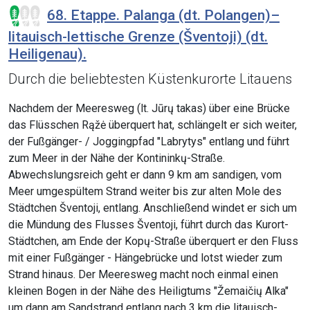
68. Etappe. Palanga (dt. Polangen)–
litauisch-lettische Grenze (Šventoji) (dt.
Heiligenau).
Durch die beliebtesten Küstenkurorte Litauens
Nachdem der Meeresweg (lt. Jūrų takas) über eine Brücke
das Flüsschen Rąžė überquert hat, schlängelt er sich weiter,
der Fußgänger- / Joggingpfad "Labrytys" entlang und führt
zum Meer in der Nähe der Kontininkų-Straße.
Abwechslungsreich geht er dann 9 km am sandigen, vom
Meer umgespültem Strand weiter bis zur alten Mole des
Städtchen Šventoji, entlang. Anschließend windet er sich um
die Mündung des Flusses Šventoji, führt durch das Kurort-
Städtchen, am Ende der Kopų-Straße überquert er den Fluss
mit einer Fußgänger - Hängebrücke und lotst wieder zum
Strand hinaus. Der Meeresweg macht noch einmal einen
kleinen Bogen in der Nähe des Heiligtums "Žemaičių Alka"
um dann am Sandstrand entlang nach 3 km die litauisch-