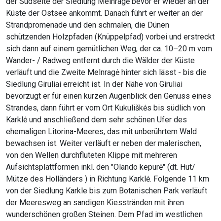
der Südseite der Siedlung Melnragė bevor er wieder an der
Küste der Ostsee ankommt. Danach führt er weiter an der
Strandpromenade und den schmalen, die Dünen
schützenden Holzpfaden (Knüppelpfad) vorbei und erstreckt
sich dann auf einem gemütlichen Weg, der ca. 10–20 m vom
Wander- / Radweg entfernt durch die Wälder der Küste
verläuft und die Zweite Melnragė hinter sich lässt - bis die
Siedlung Giruliai erreicht ist. In der Nähe von Giruliai
bevorzugt er für einen kurzen Augenblick den Genuss eines
Strandes, dann führt er vom Ort Kukuliškės bis südlich von
Karklė und anschließend dem sehr schönen Ufer des
ehemaligen Litorina-Meeres, das mit unberührtem Wald
bewachsen ist. Weiter verläuft er neben der malerischen,
von den Wellen durchfluteten Klippe mit mehreren
Aufsichtsplattformen inkl. den "Olando kepurė" (dt. Hut/
Mütze des Holländers ) in Richtung Karklė. Folgende 11 km
von der Siedlung Karkle bis zum Botanischen Park verläuft
der Meeresweg an sandigen Kiesstränden mit ihren
wunderschönen großen Steinen. Dem Pfad im westlichen